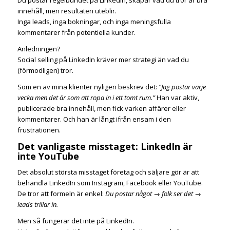
Du postar regelbundet på LinkedIn, skapar vad du tror är bra
innehåll, men resultaten uteblir.
Inga leads, inga bokningar, och inga meningsfulla
kommentarer från potentiella kunder.
Anledningen?
Social selling på LinkedIn kräver mer strategi än vad du
(förmodligen) tror.
Som en av mina klienter nyligen beskrev det:
”Jag postar varje
vecka men det är som att ropa in i ett tomt rum.”
Han var aktiv,
publicerade bra innehåll, men fick varken affärer eller
kommentarer. Och han är långt ifrån ensam i den
frustrationen.
Det vanligaste misstaget: LinkedIn är
inte YouTube
Det absolut största misstaget företag och säljare gör är att
behandla LinkedIn som Instagram, Facebook eller YouTube.
De tror att formeln är enkel:
Du postar något → folk ser det →
leads trillar in.
Men så fungerar det inte på LinkedIn.