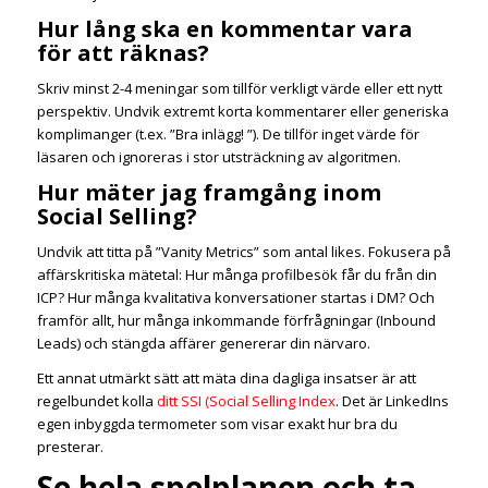
Hur lång ska en kommentar vara
för att räknas?
Skriv minst 2-4 meningar som tillför verkligt värde eller ett nytt
perspektiv. Undvik extremt korta kommentarer eller generiska
komplimanger (t.ex. ”Bra inlägg! ”). De tillför inget värde för
läsaren och ignoreras i stor utsträckning av algoritmen.
Hur mäter jag framgång inom
Social Selling?
Undvik att titta på ”Vanity Metrics” som antal likes. Fokusera på
affärskritiska mätetal: Hur många profilbesök får du från din
ICP? Hur många kvalitativa konversationer startas i DM? Och
framför allt, hur många inkommande förfrågningar (Inbound
Leads) och stängda affärer genererar din närvaro.
Ett annat utmärkt sätt att mäta dina dagliga insatser är att
regelbundet kolla
ditt SSI (Social Selling Index
. Det är LinkedIns
egen inbyggda termometer som visar exakt hur bra du
presterar.
Se hela spelplanen och ta