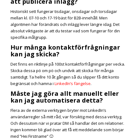
att publicera inlägg?
Historiskt sett fungerar tisdagar, onsdagar och torsdagar
mellan kl. 07-10 och 17-19 bäst för B2B-innehåll. Men
algoritmen har förändrats och inlägg lever längre idag. Det
absolut viktigaste är att du testar vad som fungerar för din
specifika målgrupp.
Hur många kontaktförfrågningar
kan jag skicka?
Det finns en riktlinje på 100st kontaktförfrågningar per vecka.
Skicka dessa pö om pö och undvik att skicka för många
samtidigt. Ta hellre 10 åt gången så du slipper få ditt konto
begränsat och hamna i
LinkedIn’s fängelse
.
Måste jag göra allt manuellt eller
kan jag automatisera detta?
Flera av de externa verktygen bryter mot LinkedIn’s
användarregler så mitt råd, var försiktig med dessa verktyg.
Och dessutom när vi pratar DM så handlar det om relationer.
Ingen kommer bli glad över att få ett meddelande som börjar
med ”Hej Firstname” 🙂