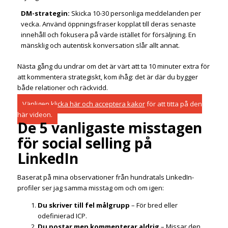
DM-strategin:
Skicka 10-30 personliga meddelanden per
vecka. Använd öppningsfraser kopplat till deras senaste
innehåll och fokusera på värde istället för försäljning. En
mänsklig och autentisk konversation slår allt annat.
Nästa gång du undrar om det är värt att ta 10 minuter extra för
att kommentera strategiskt, kom ihåg: det är där du bygger
både relationer och räckvidd.
Vänligen
klicka här och acceptera kakor
för att titta på den
här videon.
De 5 vanligaste misstagen
för social selling på
LinkedIn
Baserat på mina observationer från hundratals LinkedIn-
profiler ser jag samma misstag om och om igen:
Du skriver till fel målgrupp
– För bred eller
odefinierad ICP.
Du postar men kommenterar aldrig
– Missar den