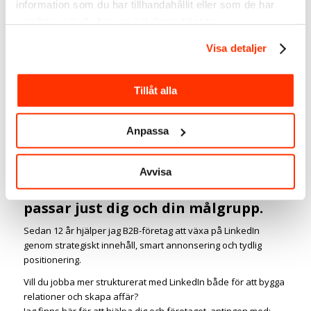
information som du har tillhandahållit eller som de har
leads. Inklusive mina bästa mallar och checklistor!
samlat in när du har använt deras tjänster.
”En bra kommentarsstrategi (och vana) är det
hemliga vapnet för framgång på LinkedIn. Det lär
Visa detaljer
Linda ut med denna välgjorda och ambitiösa
Masterclass.”
> – Peter Bjellerup.
Tillåt alla
Anpassa
Är du redo att bygga mer
förtroende, nå fler beslutsfattare
Avvisa
och öka din affär på LinkedIn?
Boka ett möte så ser vi vad som
passar just dig och din målgrupp.
Sedan 12 år hjälper jag B2B-företag att växa på LinkedIn
genom strategiskt innehåll, smart annonsering och tydlig
positionering.
Vill du jobba mer strukturerat med LinkedIn både för att bygga
relationer och skapa affär?
Jag finns här för att hjälpa dig och företaget, antingen med: