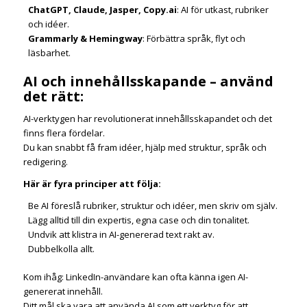
ChatGPT, Claude, Jasper, Copy.ai
: AI för utkast, rubriker
och idéer.
Grammarly & Hemingway
: Förbättra språk, flyt och
läsbarhet.
AI och innehållsskapande – använd
det rätt:
AI-verktygen har revolutionerat innehållsskapandet och det
finns flera fördelar.
Du kan snabbt få fram idéer, hjälp med struktur, språk och
redigering.
Här är fyra principer att följa:
Be AI föreslå rubriker, struktur och idéer, men skriv om själv.
Lägg alltid till din expertis, egna case och din tonalitet.
Undvik att klistra in AI-genererad text rakt av.
Dubbelkolla allt.
Kom ihåg: LinkedIn-användare kan ofta känna igen AI-
genererat innehåll.
Ditt mål ska vara att använda AI som ett verktyg för att