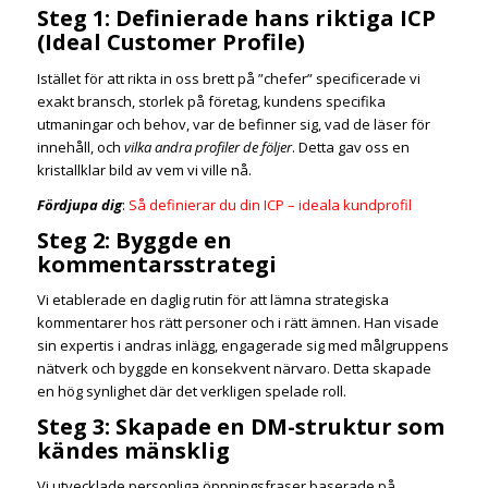
Steg 1: Definierade hans riktiga ICP
(Ideal Customer Profile)
Istället för att rikta in oss brett på ”chefer” specificerade vi
exakt bransch, storlek på företag, kundens specifika
utmaningar och behov, var de befinner sig, vad de läser för
innehåll, och
vilka andra profiler de följer
. Detta gav oss en
kristallklar bild av vem vi ville nå.
Fördjupa dig
:
Så definierar du din ICP – ideala kundprofil
Steg 2: Byggde en
kommentarsstrategi
Vi etablerade en daglig rutin för att lämna strategiska
kommentarer hos rätt personer och i rätt ämnen. Han visade
sin expertis i andras inlägg, engagerade sig med målgruppens
nätverk och byggde en konsekvent närvaro. Detta skapade
en hög synlighet där det verkligen spelade roll.
Steg 3: Skapade en DM-struktur som
kändes mänsklig
Vi utvecklade personliga öppningsfraser baserade på