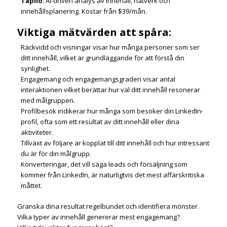
Taplio
: AI-driven analys av innehåll, nätverk och
innehållsplanering. Kostar från $39/mån.
Viktiga mätvärden att spåra:
Räckvidd och visningar visar hur många personer som ser
ditt innehåll, vilket är grundläggande för att förstå din
synlighet.
Engagemang och engagemangsgraden visar antal
interaktionen vilket berättar hur väl ditt innehåll resonerar
med målgruppen.
Profilbesök indikerar hur många som besöker din LinkedIn-
profil, ofta som ett resultat av ditt innehåll eller dina
aktiviteter.
Tillväxt av följare är kopplat till ditt innehåll och hur intressant
du är för din målgrupp.
Konverteringar, det vill säga leads och försäljning som
kommer från LinkedIn, är naturligtvis det mest affärskritiska
måttet.
Granska dina resultat regelbundet och identifiera mönster.
Vilka typer av innehåll genererar mest engagemang?