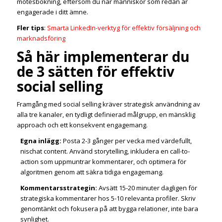
mötesbokning, eftersom du når människor som redan är
engagerade i ditt ämne.
Fler tips
:
Smarta LinkedIn-verktyg för effektiv försäljning och
marknadsföring
Så här implementerar du
de 3 sätten för effektiv
social selling
Framgång med social selling kräver strategisk användning av
alla tre kanaler, en tydligt definierad målgrupp, en mänsklig
approach och ett konsekvent engagemang.
Egna inlägg:
Posta 2-3 gånger per vecka med värdefullt,
nischat content. Använd storytelling, inkludera en call-to-
action som uppmuntrar kommentarer, och optimera för
algoritmen genom att säkra tidiga engagemang.
Kommentarsstrategin:
Avsätt 15-20 minuter dagligen för
strategiska kommentarer hos 5-10 relevanta profiler. Skriv
genomtänkt och fokusera på att bygga relationer, inte bara
synlighet.