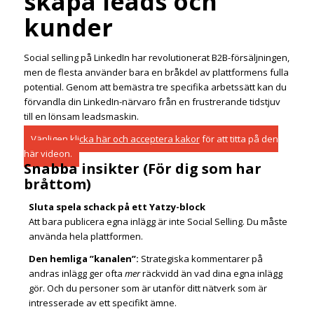
skapa leads och
kunder
Social selling på LinkedIn har revolutionerat B2B-försäljningen,
men de flesta använder bara en bråkdel av plattformens fulla
potential. Genom att bemästra tre specifika arbetssätt kan du
förvandla din LinkedIn-närvaro från en frustrerande tidstjuv
till en lönsam leadsmaskin.
Vänligen
klicka här och acceptera kakor
för att titta på den
här videon.
Snabba insikter (För dig som har
bråttom)
Sluta spela schack på ett Yatzy-block
Att bara publicera egna inlägg är inte Social Selling. Du måste
använda hela plattformen.
Den hemliga ”kanalen”
:
Strategiska kommentarer på
andras inlägg ger ofta
mer
räckvidd än vad dina egna inlägg
gör. Och du personer som är utanför ditt nätverk som är
intresserade av ett specifikt ämne.