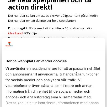
action direkt!
Det handlar sällan om att du skriver dåligt content på LinkedIn.
Det handlar om att du inte ser hela spelplanen.
Din uppgift:
Börja med att identifiera 10 profiler som din
idealkund
(ICP) följer.
Kommentera genomtänkt på deras inlägg varje dag i en vecka.
Mät sedan resultaten. Du kommer bli förvånad över
skillnaden!
Saknar du en strategi? Gör som över
100 andra!
Denna webbplats använder cookies
Vi använder enhetsidentifierare för att anpassa innehållet
Tar det för mycket tid utan att ge resultat?
Fastnar du i flödet och kommenterar lite slentrianmässigt här
och annonserna till användarna, tillhandahålla funktioner
och där? Då är det dags att sluta gissa.
för sociala medier och analysera vår trafik. Vi
vidarebefordrar även sådana identifierare och annan
✅ Köp min Masterclass:
Så skapar du en
information från din enhet till de sociala medier och
kommentarsstrategi som säljer!
annons- och analysföretag som vi samarbetar med.
Under 1,5 timme (inspelad video) lär jag dig exakt hur du
Dessa kan i sin tur kombinera informationen med annan
bygger en strategi som ger resultat, sparar tid och driver