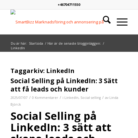
+46704711550
Du är här:
Startsida
/
Här är de senaste blogginläggen:
/
LinkedIn
Taggarkiv:
LinkedIn
Social Selling på LinkedIn: 3 Sätt
att få leads och kunder
/
/
/
2025/07/07
0 Kommentarer
i
LinkedIn
,
Social selling
av
Linda
Björck
Social Selling på
LinkedIn: 3 sätt att