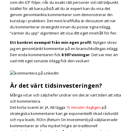
som din ICP följer, når du exakt rätt personer vid rätt tidpunkt.
Istället för att bara påstå att du är expert kan du visa det
genom genomtänkta kommentarer som demonstrerar din
kunskap i praktiken. Det mest kraftfulla är dessutom att när
du kommenterar strategiskt innan du postar egna inlägg,
”värmer du upp” algoritmen att visa ditt eget innehåll för fler.
Ett konkret exempel från min egen profil:
Nyligen skrev
jag en genomtänkt kommentar på en branschkollegas inlägg.
Den enda kommentaren fick
8 597 visningar
. Det var mer än
vad mitt eget senaste inlägg fick den veckan!
Är det värt tidsinvesteringen?
Många vd:ar och säljchefer undrar om det är värt tiden att sitta
och kommentera.
Det korta svaret är: JA. Att lägga
15 minuter dagligen
på
strategiska kommentarer kan ge exponentiellt ökad räckvidd
och nya leads. ROI:n (Return On Investment) på välplacerade
kommentarer är ofta mycket högre än traditionell