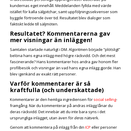
kundernas eget innehåll. Meddelanden fyllda med värde
istället för kalla säljpitchar, samt uppföljningssekvenser som
byggde förtroende över tid. Resultatet blev dialoger som
faktiskt ledde till säljmöten.
Resultatet? Kommentarerna gav
mer visningar än inläggen!
Samtalen startade naturligt i DM. Algoritmen började ”plötsligt”
belöna hans egna inlägg med högre räckvidd. Och det mest
fascinerande? Hans kommentarer hos andra gav honom fler
profilbesök och visningar än vad hans egna inlägg gjorde. Han
blev igenkänd av exakt rätt personer.
Varför kommentarer är så
kraftfulla (och underskattade)
Kommentarer är den hemliga ingrediensen för
social selling
-
framgång. När du kommenterar på andras inlägg lånar du
deras räckvidd. Det innebär att du inte bara syns i det
ursprungliga inlägget, utan även för
deras
nätverk.
Genom att kommentera på inlägg från din
ICP
eller personer