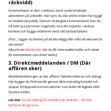
räckvidd)
Kommentarer är den i särklass mest underskattade
aktiviteten på LinkedIn. Här syns du där
andra
redan har byggt
en etablerad publik. Genom strategiska kommentarer kan du
nå helt nya personer organiskt, visa din expertis i andras
kontext och bygga relationer med rätt beslutsfattare.
(Psst… Lägger du timmar på att leta inlägg eller svårt att veta vad du
ska skriva?
Kika på min
Masterclass
där du får mina exakta mallar och rutiner
för kommentarer som driver leads!)
3. Direktmeddelanden / DM (Där
affären sker)
Meddelandekorgen är där affärer faktiskt initieras och stängs.
Här bygger du förtroende genom äkta mänsklig kontakt och
skapar fördjupade konversationer som leder till digitala eller
fysiska möten.
Läs mer
:
Social selling på LinkedIn har ändrats – det här
behöver du göra nu