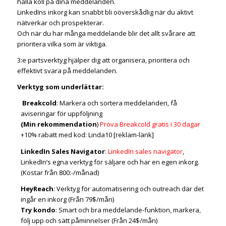
hålla koll på dina meddelanden.
LinkedIns inkorg kan snabbt bli oöverskådlig när du aktivt
nätverkar och prospekterar.
Och när du har många meddelande blir det allt svårare att
prioritera vilka som är viktiga.
3:e partsverktyg hjälper dig att organisera, prioritera och
effektivt svara på meddelanden.
Verktyg som underlättar:
Breakcold
: Markera och sortera meddelanden, få
aviseringar för uppföljning
(Min rekommendation
)
Prova Breakcold gratis i 30 dagar
+10% rabatt med kod: Linda10 [reklam-länk]
LinkedIn Sales Navigator
:
LinkedIn sales navigator
,
LinkedIn’s egna verktyg för säljare och har en egen inkorg.
(Kostar från 800:-/månad)
HeyReach
: Verktyg för automatisering och outreach där det
ingår en inkorg (Från 79$/mån)
Try kondo
: Smart och bra meddelande-funktion, markera,
följ upp och sätt påminnelser (Från 24$/mån)