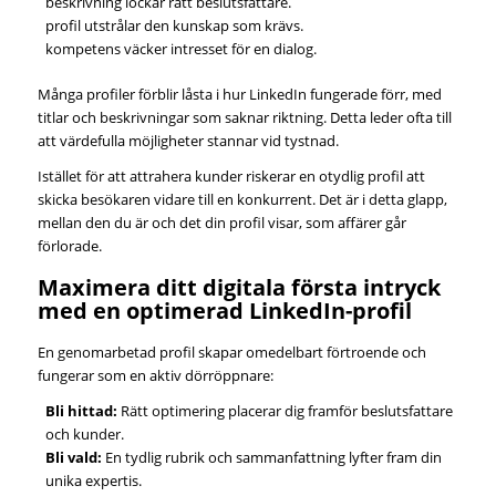
beskrivning lockar rätt beslutsfattare.
profil utstrålar den kunskap som krävs.
kompetens väcker intresset för en dialog.
Många profiler förblir låsta i hur LinkedIn fungerade förr, med
titlar och beskrivningar som saknar riktning. Detta leder ofta till
att värdefulla möjligheter stannar vid tystnad.
Istället för att attrahera kunder riskerar en otydlig profil att
skicka besökaren vidare till en konkurrent. Det är i detta glapp,
mellan den du är och det din profil visar, som affärer går
förlorade.
Maximera ditt digitala första intryck
med en optimerad LinkedIn-profil
En genomarbetad profil skapar omedelbart förtroende och
fungerar som en aktiv dörröppnare:
Bli hittad:
Rätt optimering placerar dig framför beslutsfattare
och kunder.
Bli vald:
En tydlig rubrik och sammanfattning lyfter fram din
unika expertis.