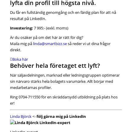
lyfta din profil till högsta nivå.
Du får en fullständig genomgång och en färdig plan för att nå
resultat på LinkedIn.
Investering:
7 995:- (exkl. moms)
Är du osäker på om det här är rätt för dig?
Maila mig på
linda@smartbizz.se
så reder vi ut dina frågor
direkt.
Boka här
Behöver hela företaget ett lyft?
När säljavdelningen, marknad eller ledningsgruppen optimerar
sin närvaro stärks hela bolagets varumärke. Allt börjar med
medarbetarnas profiler.
Ring 0704-711550 för en skräddarsydd utbildning på plats hos
er!
Linda Björck
<-
följ gärna mig på LinkedIn