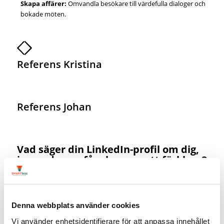
Skapa affärer:
Omvandla besökare till värdefulla dialoger och
bokade möten.
Referens Kristina
Referens Johan
Vad säger din LinkedIn-profil om dig,
innan du ens får chansen att förklara?
Din profil är det första intrycket som möter omvärlden, både på
LinkedIn och i Googles sökresultat.
På några sekunder avgör besökaren om din:
Denna webbplats använder cookies
beskrivning lockar rätt beslutsfattare.
Vi använder enhetsidentifierare för att anpassa innehållet