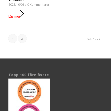
2023/10/01
/
0 Kommentarer
Läs mer
1
2
Sida 1 av 2
Topp 100 föreläsare