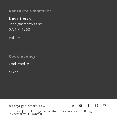
Kontakta SmartBizz
Linda Björck
linda(@)smartbizz.se
0704-71 15 50
Välkommen!
Cookiepolicy
Cookiepolicy
GDPR
© Copyright - SmartBizz AB
Om oss
Utbildningar & tjänster
Referenser
Blogg
Nyhetsbrev
Kontakt