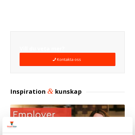
Vill du veta mer?
Kontakta oss
&
Inspiration
kunskap