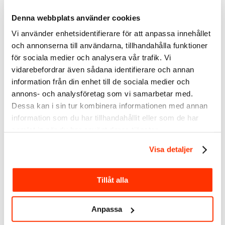
Denna webbplats använder cookies
Vi använder enhetsidentifierare för att anpassa innehållet
och annonserna till användarna, tillhandahålla funktioner
för sociala medier och analysera vår trafik. Vi
vidarebefordrar även sådana identifierare och annan
Skillanden mellan Employer Branding & Employee
information från din enhet till de sociala medier och
Advocacy på LinkedIn
annons- och analysföretag som vi samarbetar med.
2025/09/16
/
0 Kommentarer
Dessa kan i sin tur kombinera informationen med annan
information som du har tillhandahållit eller som de har
Läs mer
samlat in när du har använt deras tjänster.
Visa detaljer
Tillåt alla
Anpassa