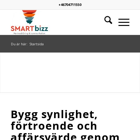
+46704711550
Du är här:
Startsida
Bygg synlighet,
förtroende och
affärsvärde genom