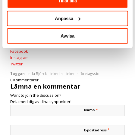
Tillåt alla
Social media manager
SmartBizz AB
Anpassa
Välkommen att följa mig:
LinkedIn
Avvisa
Youtube
Spotify
Facebook
Instagram
Twitter
Taggar:
Linda Björck
,
LinkedIn
,
LinkedIn företagssida
0
Kommentarer
Lämna en kommentar
Want to join the discussion?
Dela med dig av dina synpunkter!
*
Namn
*
E-postadress