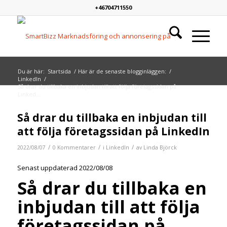
+46704711550
Du är här:
Startsida
/
Här är de senaste blogginläggen:
/
LinkedIn
/
Så drar du tillbaka en inbjudan till att följa företagssidan på
Linked...
Så drar du tillbaka en inbjudan till
att följa företagssidan på LinkedIn
/
/
/
2022/08/07
0 Kommentarer
i
LinkedIn
av
Linda Björck
Senast uppdaterad 2022/08/08
Så drar du tillbaka en
inbjudan till att följa
företagssidan på