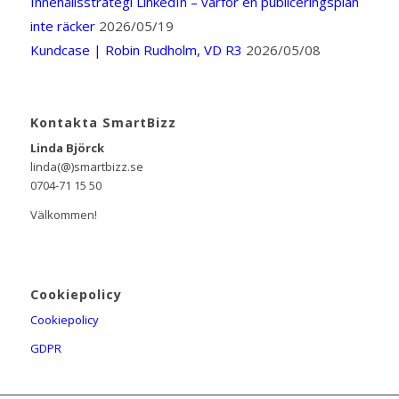
Innehållsstrategi LinkedIn – varför en publiceringsplan
inte räcker
2026/05/19
Kundcase | Robin Rudholm, VD R3
2026/05/08
Kontakta SmartBizz
Linda Björck
linda(@)smartbizz.se
0704-71 15 50
Välkommen!
Cookiepolicy
Cookiepolicy
GDPR