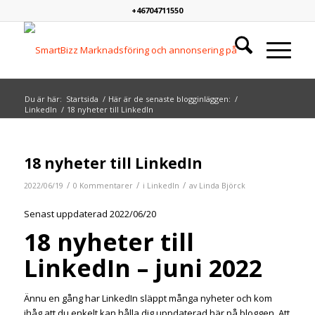
+46704711550
Du är här:
Startsida
/
Här är de senaste blogginläggen:
/
LinkedIn
/
18 nyheter till LinkedIn
18 nyheter till LinkedIn
/
/
/
2022/06/19
0 Kommentarer
i
LinkedIn
av
Linda Björck
Senast uppdaterad 2022/06/20
18 nyheter till
LinkedIn – juni 2022
Ännu en gång har LinkedIn släppt många nyheter och kom
ihåg att du enkelt kan hålla dig uppdaterad här på bloggen. Att