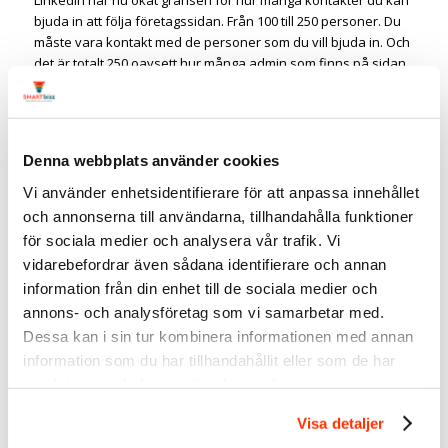
bjuda in att följa företagssidan. Från 100 till 250 personer. Du
måste vara kontakt med de personer som du vill bjuda in. Och
det är totalt 250 oavsett hur många admin som finns på sidan.
Använd dessa och gör det smart!
Denna webbplats använder cookies
#15 Anställda kan bjuda in personer
att följa – utan att vara admin
Vi använder enhetsidentifierare för att anpassa innehållet
och annonserna till användarna, tillhandahålla funktioner
När du är anställd, dvs kopplad till en företagssida på LinkedIn
för sociala medier och analysera vår trafik. Vi
kan du
bjuda in dina kontakter
att följa företagets sida.
vidarebefordrar även sådana identifierare och annan
LinkedIn rekommenderar att du bara skickar inbjudningar till
kontakter som är intresserade av din arbetsgivares sida. Alla
information från din enhet till de sociala medier och
användare på LinkedIn kan välja bort att ta emot några
annons- och analysföretag som vi samarbetar med.
sidinbjudningar via sina inställningar.
Dessa kan i sin tur kombinera informationen med annan
Du har 30 inbjudningar per månad och precis som för
information som du har tillhandahållit eller som de har
administratörerna så får du en ny pott varje månad.
samlat in när du har använt deras tjänster.
Visa detaljer