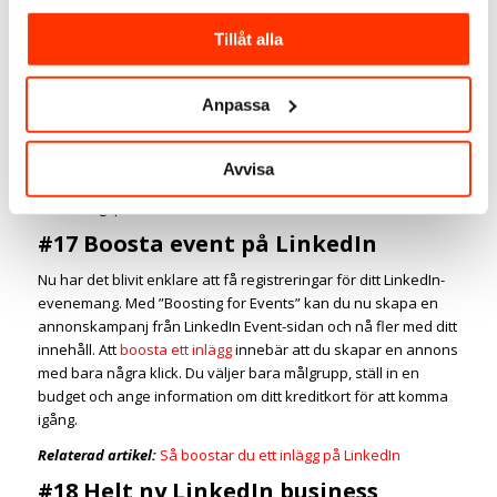
#16 Verifiera medarbetare
Tillåt alla
Från fliken ”Mitt företag” i administratörsvyn kan
superadministratörer på företagssidan när som helst aktivera
och inaktivera
medarbetarverifiering
och trendande innehåll
Anpassa
från kolleger.
När verifiering är aktiverad kan anställda endast se innehåll
Avvisa
på fliken ”Mitt företag” efter att de har slutfört
verifieringsprocessen.
#17 Boosta event på LinkedIn
Nu har det blivit enklare att få registreringar för ditt LinkedIn-
evenemang. Med ”Boosting for Events” kan du nu skapa en
annonskampanj från LinkedIn Event-sidan och nå fler med ditt
innehåll. Att
boosta ett inlägg
innebär att du skapar en annons
med bara några klick. Du väljer bara målgrupp, ställ in en
budget och ange information om ditt kreditkort för att komma
igång.
Relaterad artikel:
Så boostar du ett inlägg på LinkedIn
#18 Helt ny LinkedIn business