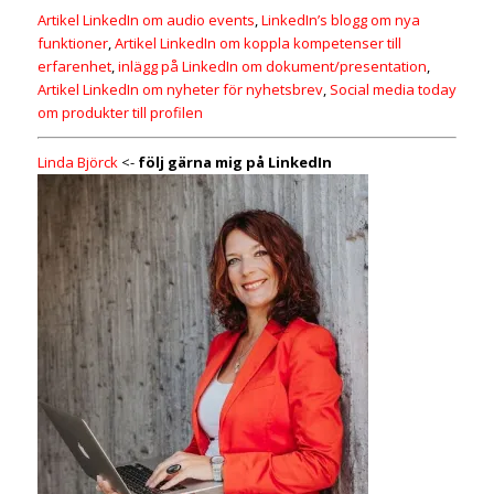
Artikel LinkedIn om audio events
,
LinkedIn’s blogg om nya
funktioner
,
Artikel LinkedIn om koppla kompetenser till
erfarenhet
,
inlägg på LinkedIn om dokument/presentation
,
Artikel LinkedIn om nyheter för nyhetsbrev
,
Social media today
om produkter till profilen
Linda Björck
<-
följ gärna mig på LinkedIn