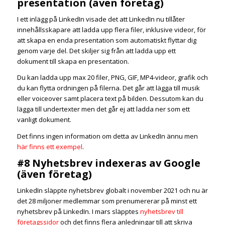
presentation (även företag)
I ett inlägg på LinkedIn visade det att LinkedIn nu tillåter
innehållsskapare att ladda upp flera filer, inklusive videor, för
att skapa en enda presentation som automatiskt flyttar dig
genom varje del. Det skiljer sig från att ladda upp ett
dokument till skapa en presentation.
Du kan ladda upp max 20 filer, PNG, GIF, MP4-videor, grafik och
du kan flytta ordningen på filerna. Det går att lägga till musik
eller voiceover samt placera text på bilden. Dessutom kan du
lägga till undertexter men det går ej att ladda ner som ett
vanligt dokument.
Det finns ingen information om detta av LinkedIn ännu men
här finns ett exempel
.
#8 Nyhetsbrev indexeras av Google
(även företag)
LinkedIn släppte nyhetsbrev globalt i november 2021 och nu är
det 28 miljoner medlemmar som prenumererar på minst ett
nyhetsbrev på LinkedIn. I mars släpptes
nyhetsbrev till
företagssidor
och det finns flera anledningar till att skriva