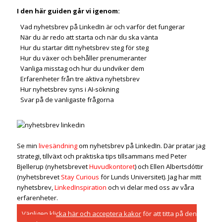
I den här guiden går vi igenom:
Vad nyhetsbrev på LinkedIn är och varför det fungerar
När du är redo att starta och när du ska vänta
Hur du startar ditt nyhetsbrev steg för steg
Hur du växer och behåller prenumeranter
Vanliga misstag och hur du undviker dem
Erfarenheter från tre aktiva nyhetsbrev
Hur nyhetsbrev syns i AI-sökning
Svar på de vanligaste frågorna
Se min
livesändning
om nyhetsbrev på LinkedIn. Där pratar jag
strategi, tillväxt och praktiska tips tillsammans med Peter
Bjellerup (nyhetsbrevet
Huvudkontoret
) och Ellen Albertsdóttir
(nyhetsbrevet
Stay Curious
för Lunds Universitet). Jag har mitt
nyhetsbrev,
LinkedInspiration
och vi delar med oss av våra
erfarenheter.
Vänligen
klicka här och acceptera kakor
för att titta på den