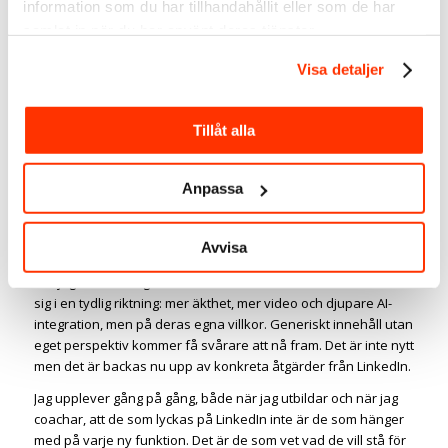
information som du har tillhandahållit eller som de har
läsbart.
samlat in när du har använt deras tjänster.
Jag gjorde ett eget litet test och scrollade igenom flödet på min
Visa detaljer
dator, iPhone och Ipad, det som ser ut att funka bäst är
formatet 4:5 (1080 x 1350px).
Tillåt alla
Anpassa
Vad betyder nyheterna på
LinkedIn för dig?
Avvisa
Det jag tar med mig från första halvåret 2026 är att LinkedIn rör
sig i en tydlig riktning: mer äkthet, mer video och djupare AI-
integration, men på deras egna villkor. Generiskt innehåll utan
eget perspektiv kommer få svårare att nå fram. Det är inte nytt
men det är backas nu upp av konkreta åtgärder från LinkedIn.
Jag upplever gång på gång, både när jag utbildar och när jag
coachar, att de som lyckas på LinkedIn inte är de som hänger
med på varje ny funktion. Det är de som vet vad de vill stå för