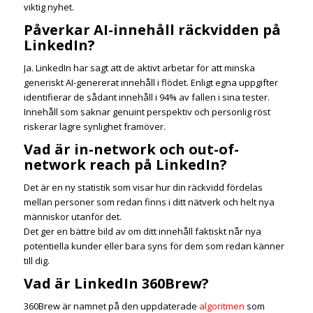
viktig nyhet.
Påverkar AI-innehåll räckvidden på
LinkedIn?
Ja. LinkedIn har sagt att de aktivt arbetar för att minska
generiskt AI-genererat innehåll i flödet. Enligt egna uppgifter
identifierar de sådant innehåll i 94% av fallen i sina tester.
Innehåll som saknar genuint perspektiv och personlig röst
riskerar lägre synlighet framöver.
Vad är in-network och out-of-
network reach på LinkedIn?
Det är en ny statistik som visar hur din räckvidd fördelas
mellan personer som redan finns i ditt nätverk och helt nya
människor utanför det.
Det ger en bättre bild av om ditt innehåll faktiskt når nya
potentiella kunder eller bara syns för dem som redan känner
till dig.
Vad är LinkedIn 360Brew?
360Brew är namnet på den uppdaterade
algoritmen
som