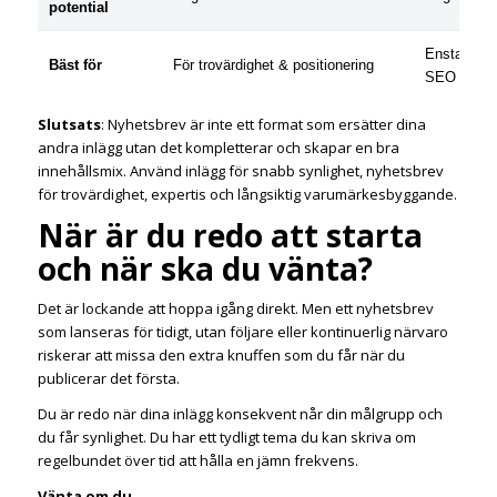
potential
Enstaka art
Bäst för
För trovärdighet & positionering
SEO
Slutsats
: Nyhetsbrev är inte ett format som ersätter dina
andra inlägg utan det kompletterar och skapar en bra
innehållsmix. Använd inlägg för snabb synlighet, nyhetsbrev
för trovärdighet, expertis och långsiktig varumärkesbyggande.
När är du redo att starta
och när ska du vänta?
Det är lockande att hoppa igång direkt. Men ett nyhetsbrev
som lanseras för tidigt, utan följare eller kontinuerlig närvaro
riskerar att missa den extra knuffen som du får när du
publicerar det första.
Du är redo när dina inlägg konsekvent når din målgrupp och
du får synlighet. Du har ett tydligt tema du kan skriva om
regelbundet över tid att hålla en jämn frekvens.
Vänta om du…