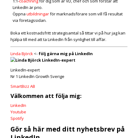
1:1-
coachning
för dig som är VD, chef och som förstår att
LinkedIn är prio.
Öppna
utbildningar
för marknadsförare som vill få resultat
via företagssidan.
Boka ett kostnadsfritt strategisamtal så tittar vi på hur jag kan
hjälpa till med att ta LinkedIn från synlighet till affär.
Linda Björck
<-
följ gärna mig på LinkedIn
LinkedIn-expert
Nr 1 LinkedIn Growth Sverige
SmartBizz AB
Välkommen att följa mig:
LinkedIn
Youtube
Spotify
Gör så här med ditt nyhetsbrev på
LinkedIn