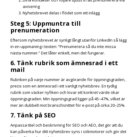
Dina kontakter och följare bjuds in att prenumerera via
avisering
Nyhetsbrevet delas i flödet som ett inlägg
Steg 5: Uppmuntra till
prenumeration
Eftersom nyhetsbrevet är synligt långt utanför LinkedIn så lägg
in en uppmaning i texten: ”Prenumerera så du inte missa
nästa nummer.” Det låter enkelt, men det fungerar.
6. Tänk rubrik som ämnesrad i ett
mail
Rubriken på varje nummer är avgörande för öppningsgraden,
precis som en ämnesrad i ett vanligt nyhetsbrev. En tydlig
rubrik som väcker nyfiken och lovar ett konkret värde ökar
öppningsgraden. Min öppningsgrad ligger på 45–47%, vilket är
mer än dubbelt mot branschsnittet för e-post på cirka 20–25%.
7. Tänk på SEO
Anpassa titel och beskrivning för SEO och AEO, det gör att du
kan påverka hur ditt nyhetsbrev syns i sökmotorer och gör det