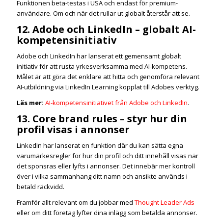
Funktionen beta-testas i USA och endast för premium-
användare. Om och när det rullar ut globalt återstår att se.
12. Adobe och LinkedIn – globalt AI-
kompetensinitiativ
Adobe och LinkedIn har lanserat ett gemensamt globalt
initiativ för att rusta yrkesverksamma med AI-kompetens.
Målet är att göra det enklare att hitta och genomföra relevant
AI-utbildning via LinkedIn Learning kopplat till Adobes verktyg.
Läs mer:
AI-kompetensinitiativet från Adobe och LinkedIn
.
13. Core brand rules – styr hur din
profil visas i annonser
LinkedIn har lanserat en funktion där du kan sätta egna
varumärkesregler för hur din profil och ditt innehåll visas när
det sponsras eller lyfts i annonser. Det innebär mer kontroll
över i vilka sammanhang ditt namn och ansikte används i
betald räckvidd.
Framför allt relevant om du jobbar med
Thought Leader Ads
eller om ditt företag lyfter dina inlägg som betalda annonser.