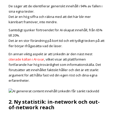
De säger att de identifierar generiskt innehåll i 94% av fallen i
sina egna tester.
Det är en hög siffra och räkna med att det här blir mer
kännbart framöver, inte mindre.
Samtidigt sjunker förtroendet för AI-skapat innehåll, från 65%
till 20%.
Det är en stor förändring på kort tid och ett tydligt tecken på att
fler börjar ifrågasätta vad de läser.
En annan viktig aspekt är att LinkedIn är den näst mest
citerade källan i AI-svar
, vilket visar att plattformen
fortfarande har hög trovärdighet som informationskälla. Det
förutsätter att innehållet faktiskt håller och det är ett starkt
argument för att hålla fast vid din egen röst och dina egna
erfarenheter.
2. Ny statistik: in-network och out-
of-network reach