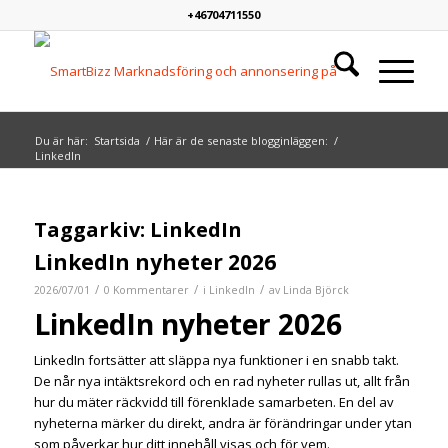
+46704711550
Du är här:
Startsida
/
Här är de senaste blogginläggen:
/
LinkedIn
Taggarkiv:
LinkedIn
LinkedIn nyheter 2026
/
/
/
2026/07/01
0 Kommentarer
i
LinkedIn
av
Linda Björck
LinkedIn nyheter 2026
LinkedIn fortsätter att släppa nya funktioner i en snabb takt.
De når nya intäktsrekord och en rad nyheter rullas ut, allt från
hur du mäter räckvidd till förenklade samarbeten. En del av
nyheterna märker du direkt, andra är förändringar under ytan
som påverkar hur ditt innehåll visas och för vem.