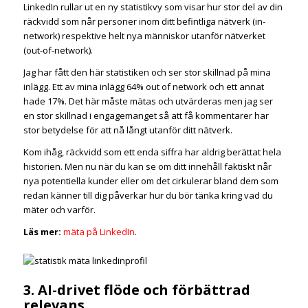
LinkedIn rullar ut en ny statistikvy som visar hur stor del av din
räckvidd som når personer inom ditt befintliga nätverk (in-
network) respektive helt nya människor utanför nätverket
(out-of-network).
Jag har fått den här statistiken och ser stor skillnad på mina
inlägg. Ett av mina inlägg 64% out of network och ett annat
hade 17%. Det här måste mätas och utvärderas men jag ser
en stor skillnad i engagemanget så att få kommentarer har
stor betydelse för att nå långt utanför ditt nätverk.
Kom ihåg, räckvidd som ett enda siffra har aldrig berättat hela
historien. Men nu när du kan se om ditt innehåll faktiskt når
nya potentiella kunder eller om det cirkulerar bland dem som
redan känner till dig påverkar hur du bör tänka kring vad du
mäter och varför.
Läs mer:
mät
a
på
Link
edIn
.
3. AI-drivet flöde och förbättrad
relevans