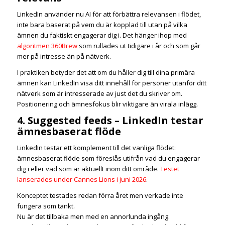
LinkedIn använder nu AI för att förbättra relevansen i flödet,
inte bara baserat på vem du är kopplad till utan på vilka
ämnen du faktiskt engagerar dig i. Det hänger ihop med
algoritmen 360Brew
som rullades ut tidigare i år och som går
mer på intresse än på nätverk.
I praktiken betyder det att om du håller dig till dina primära
ämnen kan LinkedIn visa ditt innehåll för personer utanför ditt
nätverk som är intresserade av just det du skriver om.
Positionering och ämnesfokus blir viktigare än virala inlägg.
4. Suggested feeds – LinkedIn testar
ämnesbaserat flöde
LinkedIn testar ett komplement till det vanliga flödet:
ämnesbaserat flöde som föreslås utifrån vad du engagerar
dig i eller vad som är aktuellt inom ditt område.
Testet
lanserades under Cannes Lions i juni 2026
.
Konceptet testades redan förra året men verkade inte
fungera som tänkt.
Nu är det tillbaka men med en annorlunda ingång.