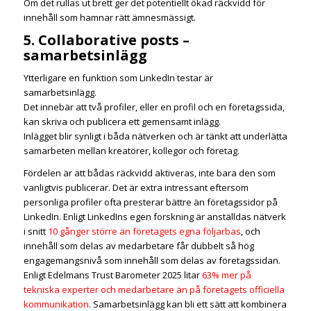
Om det rullas ut brett ger det potentiellt ökad räckvidd för
innehåll som hamnar rätt ämnesmässigt.
5. Collaborative posts –
samarbetsinlägg
Ytterligare en funktion som LinkedIn testar är
samarbetsinlägg.
Det innebär att två profiler, eller en profil och en företagssida,
kan skriva och publicera ett gemensamt inlägg.
Inlägget blir synligt i båda nätverken och är tänkt att underlätta
samarbeten mellan kreatörer, kollegor och företag.
Fördelen är att bådas räckvidd aktiveras, inte bara den som
vanligtvis publicerar. Det är extra intressant eftersom
personliga profiler ofta presterar bättre än företagssidor på
LinkedIn. Enligt LinkedIns egen forskning är anställdas nätverk
i snitt
10 gånger större än företagets egna följarbas
, och
innehåll som delas av medarbetare får dubbelt så hög
engagemangsnivå som innehåll som delas av företagssidan.
Enligt Edelmans Trust Barometer 2025 litar
63% mer på
tekniska experter och medarbetare än på företagets officiella
kommunikation
. Samarbetsinlägg kan bli ett sätt att kombinera