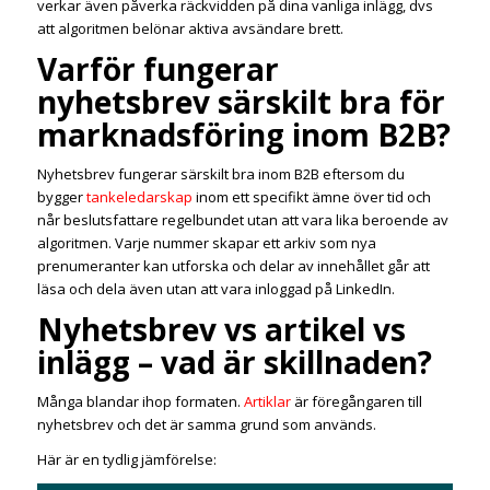
verkar även påverka räckvidden på dina vanliga inlägg, dvs
att algoritmen belönar aktiva avsändare brett.
Varför fungerar
nyhetsbrev särskilt bra för
marknadsföring inom B2B?
Nyhetsbrev fungerar särskilt bra inom B2B eftersom du
bygger
tankeledarskap
inom ett specifikt ämne över tid och
når beslutsfattare regelbundet utan att vara lika beroende av
algoritmen. Varje nummer skapar ett arkiv som nya
prenumeranter kan utforska och delar av innehållet går att
läsa och dela även utan att vara inloggad på LinkedIn.
Nyhetsbrev vs artikel vs
inlägg – vad är skillnaden?
Många blandar ihop formaten.
Artiklar
är föregångaren till
nyhetsbrev och det är samma grund som används.
Här är en tydlig jämförelse: