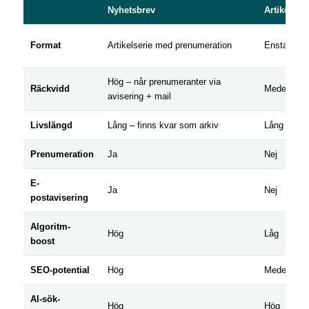
Nyhetsbrev
Artikel
Format
Artikelserie med prenumeration
Enstaka lå
Hög – når prenumeranter via
Räckvidd
Medel
avisering + mail
Livslängd
Lång – finns kvar som arkiv
Lång
Prenumeration
Ja
Nej
E-
Ja
Nej
postavisering
Algoritm-
Hög
Låg
boost
SEO-potential
Hög
Medel
AI-sök-
Hög
Hög