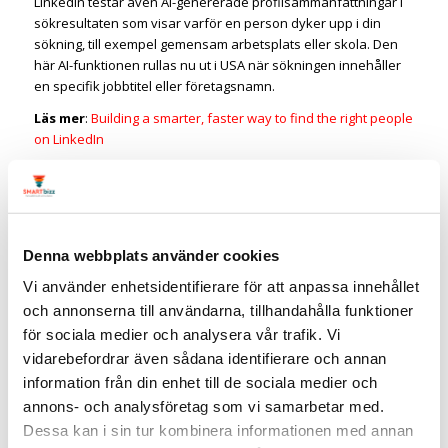
LinkedIn testar även AI-genererade profilsammanfattningar i
sökresultaten som visar varför en person dyker upp i din
sökning, till exempel gemensam arbetsplats eller skola. Den
här AI-funktionen rullas nu ut i USA när sökningen innehåller
en specifik jobbtitel eller företagsnamn.
Läs mer
:
Building a smarter, faster way to find the right people
on LinkedIn
15. Karuseller (dokument-inlägg)
visas i mindre storlek
Karuseller eller dokument som är LinkedIn’s namn har ändrat
hur karuseller visas i flödet.
Denna webbplats använder cookies
De två första bilderna visas nu tillsammans som ett block
Vi använder enhetsidentifierare för att anpassa innehållet
istället för två separata bilder, vilket gör texten mindre och
svårare att läsa snabbt.
och annonserna till användarna, tillhandahålla funktioner
för sociala medier och analysera vår trafik. Vi
Tänk på det här i dina kommande karuseller: lägg
vidarebefordrar även sådana identifierare och annan
huvudrubriken på bild ett och en stödjande rubrik på bild två
information från din enhet till de sociala medier och
så de fungerar som en sammanhängande inledning och se till
att varje bild förmedlar en egen tydlig tanke eftersom fler bara
annons- och analysföretag som vi samarbetar med.
hinner se en bild innan de svepar vidare.
Dessa kan i sin tur kombinera informationen med annan
Större text och tydligare kontraster gör att innehållet lir mer