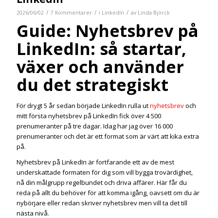
/
/
/
2026/06/02
7 Kommentarer
i
LinkedIn
av
Linda Björck
Guide: Nyhetsbrev på
LinkedIn: så startar,
växer och använder
du det strategiskt
För drygt 5 år sedan började LinkedIn rulla ut
nyhetsbrev
och
mitt första nyhetsbrev på LinkedIn fick över 4 500
prenumeranter på tre dagar. Idag har jag över 16 000
prenumeranter och det är ett format som är värt att kika extra
på.
Nyhetsbrev på LinkedIn är fortfarande ett av de mest
underskattade formaten för dig som vill bygga trovärdighet,
nå din målgrupp regelbundet och driva affärer. Här får du
reda på allt du behöver för att komma igång, oavsett om du är
nybörjare eller redan skriver nyhetsbrev men vill ta det till
nästa nivå.