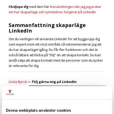
Fördjupa dig
med den här
livesändningen där jag jag pratar
om hur skaparläge och nyhetsbrev fungerar på LinkedIn
Sammanfattning skaparläge
LinkedIn
Om du verkligen vill använda LinkedIn för att bygga upp dig
som expert inom ett visst område så rekommenderar jag att
du har skaparläget igång. Du får fler funktioner och det är
också lättare att klicka på ”följ” än att skapa kontakt. Du kan
ändå välja att skapa kontakt med de personer som du tycker
är relevanta för dig.
Linda Björck
<-
följ gärna mig på LinkedIn
LinkedIn-
expert
Social
media
Denna webbplats använder cookies
manager