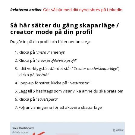
Relaterad artikel
:
Gör så här med ditt nyhetsbrev på LinkedIn
Så här sätter du gång skaparläge /
creator mode på din profil
Du går in på din profil och följer nedan steg:
Klicka på ”
me/du”
i menyn
Klicka på ”view
profile/visa profil”
I ditt verktygsfält där det står ”
Creator mode/skaparläge”,
klicka på
”on/på”
I pop-up fönstret, klicka på ”
Next/nästa”
Lägg till 5 hashtags som visar vilka ämne du ska prata om
Klicka på ”s
ave/spara”
Följ anvisningarna för att aktivera skaparläge