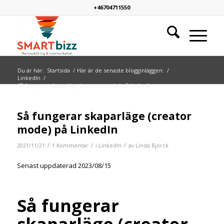
+46704711550
Du är här:
Startsida
/
Här är de senaste blogginläggen:
/
LinkedIn
/
Så fungerar skaparläge (creator mode) på LinkedIn
skriver:
Så fungerar skaparläge (creator
mode) på LinkedIn
/
/
/
2021/11/21
1 Kommentar
i
LinkedIn
av
Linda Björck
Senast uppdaterad 2023/08/15
Så fungerar