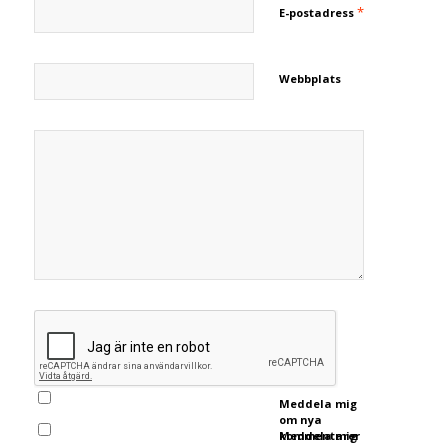
*
E-postadress
Webbplats
Meddela mig
om nya
kommentarer
Meddela mig