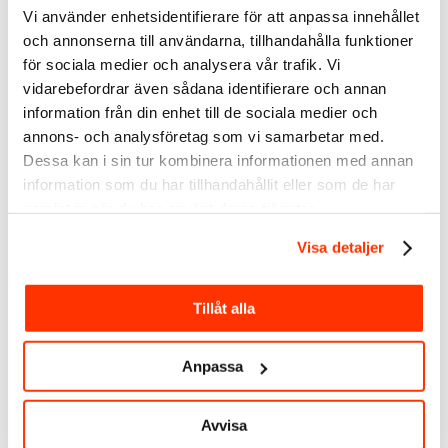
Vi använder enhetsidentifierare för att anpassa innehållet
SmartBizz
och annonserna till användarna, tillhandahålla funktioner
AB
för sociala medier och analysera vår trafik. Vi
vidarebefordrar även sådana identifierare och annan
information från din enhet till de sociala medier och
annons- och analysföretag som vi samarbetar med.
Dessa kan i sin tur kombinera informationen med annan
information som du har tillhandahållit eller som de har
Välkommen att följa mig:
samlat in när du har använt deras tjänster.
LinkedIn
Visa detaljer
Youtube
Spotify
Facebook
Tillåt alla
Instagram
Twitter
Taggar:
Linda Björck
,
LinkedIn
,
LinkedIn profil
,
LinkedIn tips
Anpassa
Avvisa