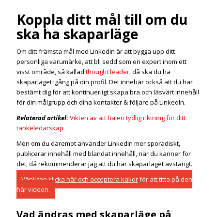
Koppla ditt mål till om du
ska ha skaparläge
Om ditt främsta mål med LinkedIn är att bygga upp ditt
personliga varumärke, att bli sedd som en expert inom ett
visst område, så kallad
thought leader
, då ska du ha
skaparläget igång på din profil. Det innebär också att du har
bestämt dig för att kontinuerligt skapa bra och läsvärt innehåll
för din målgrupp och dina kontakter & följare på LinkedIn.
Relaterad artikel:
Vikten av att ha en tydlig riktning för ditt
tankeledarskap
Men om du däremot använder LinkedIn mer sporadiskt,
publicerar innehåll med blandat innehåll, när du känner för
det, då rekommenderar jag att du har skaparläget avstängt.
Vänligen
klicka här och acceptera kakor
för att titta på den
här videon.
Vad ändras med skaparläge på