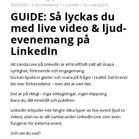
/
/
/
2025/04/07
0 Kommentarer
i
LinkedIn
av
Linda Björck
GUIDE: Så lyckas du
med live video & ljud-
evenemang på
LinkedIn
Att sända Live på LinkedIn är ett kraftfullt sätt att skapa
synlighet, förtroende och engagemang.
Du kan bjuda in gäster och svara på frågor i realtid. Det kräver
lite mer förberedelse – men det är värt det.
Det är på riktigt – inga omtagningar, ingen klippning.
Bara du, ditt innehåll och publiken.
LinkedIn erbjuder inte längre olika typer av live-event (ljud vs
video), utan nu är allt samlat under LinkedIn Live som även
fungerar för externa event.
Och vet du vad?