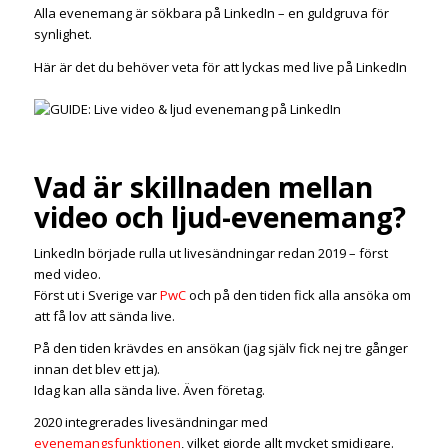
Alla evenemang är sökbara på LinkedIn – en guldgruva för
synlighet.
Här är det du behöver veta för att lyckas med live på LinkedIn
Vad är skillnaden mellan
video och ljud-evenemang?
LinkedIn började rulla ut livesändningar redan 2019 – först
med video.
Först ut i Sverige var
PwC
och på den tiden fick alla ansöka om
att få lov att sända live.
På den tiden krävdes en ansökan (jag själv fick nej tre gånger
innan det blev ett ja).
Idag kan alla sända live. Även företag.
2020 integrerades livesändningar med
evenemangsfunktionen
, vilket gjorde allt mycket smidigare.