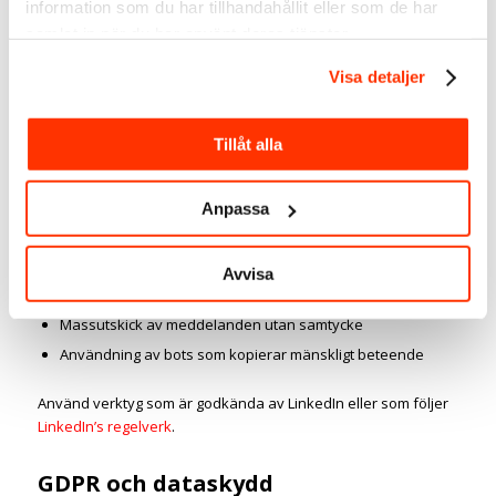
information som du har tillhandahållit eller som de har
och respekt för plattformens regler.
Fel verktyg eller felaktig användning kan leda till att ditt konto
samlat in när du har använt deras tjänster.
stängs av.
Visa detaljer
LinkedIns Terms & Conditions och
automatisering
Tillåt alla
LinkedIns
användarvillkor
förbjuder uttryckligen automatisk
datainsamling (scraping) från plattformen och användning av
Anpassa
robotar eller automatiserade verktyg.
LinkedIn förbjuder:
Avvisa
Automatisk scraping av profiler och data
Massutskick av meddelanden utan samtycke
Användning av bots som kopierar mänskligt beteende
Använd verktyg som är godkända av LinkedIn eller som följer
LinkedIn’s regelverk
.
GDPR och dataskydd