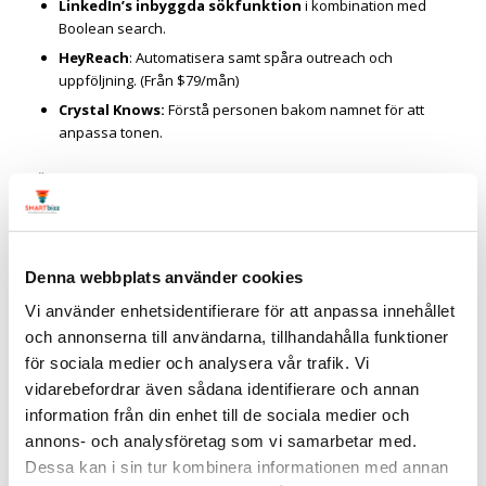
LinkedIn’s inbyggda sökfunktion
i kombination med
Boolean search.
HeyReach
: Automatisera samt spåra outreach och
uppföljning. (Från $79/mån)
Crystal Knows:
Förstå personen bakom namnet för att
anpassa tonen.
Även med hjälp av inbyggda funktioner på LinkedIn kan du
identifiera och prospektera.
Med rätt verktyg och uthållighet bygger du långsiktiga
kontakter som ger affärer.
Denna webbplats använder cookies
Läs mer
:
11 misstag som stoppar dina leads på LinkedIn
Vi använder enhetsidentifierare för att anpassa innehållet
och annonserna till användarna, tillhandahålla funktioner
7. Automatiserade
för sociala medier och analysera vår trafik. Vi
vidarebefordrar även sådana identifierare och annan
LinkedIn-verktyg och
information från din enhet till de sociala medier och
regler
annons- och analysföretag som vi samarbetar med.
Dessa kan i sin tur kombinera informationen med annan
Att använda automatisering på LinkedIn kräver både kunskap