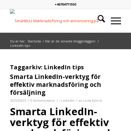
+46704711550
Du är här:
Startsida
/
Här är de senaste blogginläggen:
/
LinkedIn tips
Taggarkiv:
LinkedIn tips
Smarta LinkedIn-verktyg för
effektiv marknadsföring och
försäljning
/
/
/
2025/06/23
0 Kommentarer
i
LinkedIn
av
Linda Björck
Smarta LinkedIn-
verktyg för effektiv