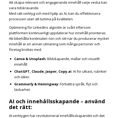
Att skapa relevant och engagerande innehåll varje vecka kan
vara tidskrävande.
Med rätt verktyg och med hjälp av AI, kan du effektivisera
processen utan att tumma på kvaliteten.
Optimering för LinkedIns algoritm är svårt eftersom
plattformen kontinuerligt uppdaterar hur innehåll prioriteras.
Att bibehålla kontinuitet i ton och stil när du producerar mycket
innehåll är en annan utmaning som många personer och
företag brottas med.
Canva & Unsplash
: Bildskapande, mallar och visuellt
innehåll.
ChatGPT, Claude, Jasper, Copy.ai
: AI för utkast, rubriker
och idéer.
Grammarly & Hemingway
: Förbättra språk, flyt och
läsbarhet.
AI och innehållsskapande – använd
det rätt:
AI-verktygen har revolutionerat innehållsskapandet och det