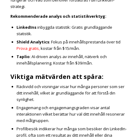
fungerar och vad som behöver förbättras i din LinkedIn-
strategi.
Rekommenderade analys och statistikverktyg:
LinkedIns
inbyggda statistik: Gratis grundläggande
statistik.
Shield Analytics
: Fokus på innehållsprestanda över tid
Prova gratis,
kostar från $15/mån.
Taplio
: AI-driven analys av innehåll, nätverk och
innehållsplanering. Kostar från $39/mån.
Viktiga mätvärden att spåra:
Räckvidd och visningar visar hur många personer som ser
ditt innehåll, vilket är grundläggande för att förstå din
synlighet.
Engagemang och engagemangsgraden visar antal
interaktionen vilket berättar hur väl ditt innehåll resonerar
med målgruppen.
Profilbesök indikerar hur många som besöker din LinkedIn-
profil, ofta som ett resultat av ditt innehåll eller dina