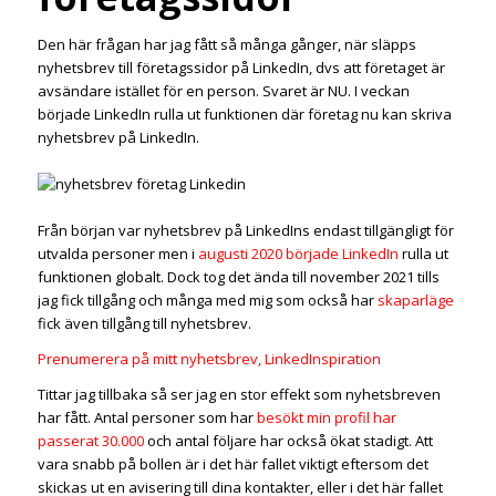
Den här frågan har jag fått så många gånger, när släpps
nyhetsbrev till företagssidor på LinkedIn, dvs att företaget är
avsändare istället för en person. Svaret är NU. I veckan
började LinkedIn rulla ut funktionen där företag nu kan skriva
nyhetsbrev på LinkedIn.
Från början var nyhetsbrev på LinkedIns endast tillgängligt för
utvalda personer men i
augusti 2020 började LinkedIn
rulla ut
funktionen globalt. Dock tog det ända till november 2021 tills
jag fick tillgång och många med mig som också har
skaparläge
fick även tillgång till nyhetsbrev.
Prenumerera på mitt nyhetsbrev, LinkedInspiration
Tittar jag tillbaka så ser jag en stor effekt som nyhetsbreven
har fått. Antal personer som har
besökt min profil har
passerat 30.000
och antal följare har också ökat stadigt. Att
vara snabb på bollen är i det här fallet viktigt eftersom det
skickas ut en avisering till dina kontakter, eller i det här fallet