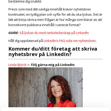
bestämma dig snabbt.
Precis som med ditt vanliga innehåll kräver nyhetsbrev
kontinuitet, en tydlig plan och syfte för att du ska lyckas. Det är
lätt att börja skriva men frågan är hur många som klarar av att
konsekvent publicera innehåll i varierat format?
GUIDE:
Så lyckas du med tankeledarskap på LinkedIn
Håll dig uppdaterad på
LinkedIn’s FAQ sida om nyhetsbrev
.
Kommer du/ditt företag att skriva
nyhetsbrev på LinkedIn?
Linda Björck
<-
följ gärna mig på LinkedIn