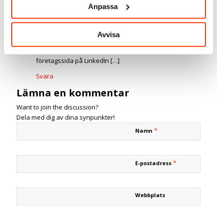
Anpassa
Trackbacks & Pingbacks
Så skapar du innehåll som är inkluderande - SmartBizz
2022/03/27 kl. 18:50
Avvisa
[…] Relaterad artikel: Skriv nyhetsbrev på din
företagssida på LinkedIn […]
Svara
Lämna en kommentar
Want to join the discussion?
Dela med dig av dina synpunkter!
*
Namn
*
E-postadress
Webbplats