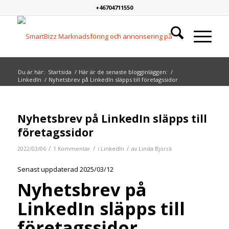
+46704711550
Du är här:
Startsida
/
Här är de senaste blogginläggen:
/
LinkedIn
/
Nyhetsbrev på LinkedIn släpps till företagssidor
skriver:
Nyhetsbrev på LinkedIn släpps till
företagssidor
/
/
/
2022/03/06
1 Kommentar
i
LinkedIn
av
Linda Björck
Senast uppdaterad 2025/03/12
Nyhetsbrev på
LinkedIn släpps till
företagssidor