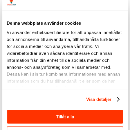
Denna webbplats använder cookies
Vi använder enhetsidentifierare för att anpassa innehållet
och annonserna till användarna, tillhandahålla funktioner
LinkedIn-expert
för sociala medier och analysera vår trafik. Vi
Social media manager
vidarebefordrar även sådana identifierare och annan
SmartBizz AB
information från din enhet till de sociala medier och
annons- och analysföretag som vi samarbetar med.
Välkommen att följa mig:
Dessa kan i sin tur kombinera informationen med annan
LinkedIn
information som du har tillhandahållit eller som de har
Youtube
samlat in när du har använt deras tjänster.
Spotify
Facebook
Visa detaljer
Instagram
Twitter
Tillåt alla
Taggar:
Linda Björck
,
LinkedIn
,
LinkedIn företagssida
,
LinkedIn
nyheter
1
svara