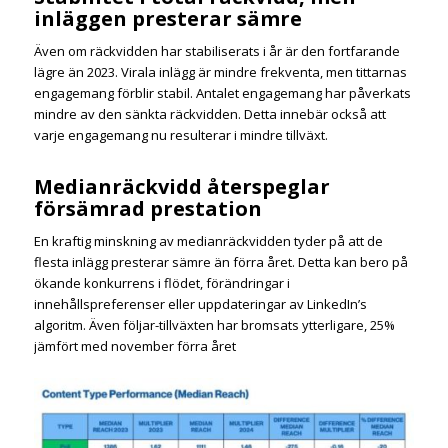
inläggen presterar sämre
Även om räckvidden har stabiliserats i år är den fortfarande
lägre än 2023. Virala inlägg är mindre frekventa, men tittarnas
engagemang förblir stabil. Antalet engagemang har påverkats
mindre av den sänkta räckvidden. Detta innebär också att
varje engagemang nu resulterar i mindre tillväxt.
Medianräckvidd återspeglar
försämrad prestation
En kraftig minskning av medianräckvidden tyder på att de
flesta inlägg presterar sämre än förra året. Detta kan bero på
ökande konkurrens i flödet, förändringar i
innehållspreferenser eller uppdateringar av LinkedIn’s
algoritm. Även följar-tillväxten har bromsats ytterligare, 25%
jämfört med november förra året