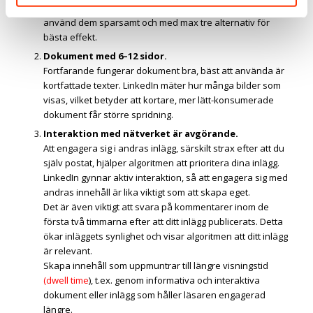
fortfarande effektiva för att öka engagemanget, men
använd dem sparsamt och med max tre alternativ för
bästa effekt.
Dokument med 6–12 sidor.
Fortfarande fungerar dokument bra, bäst att använda är
kortfattade texter. LinkedIn mäter hur många bilder som
visas, vilket betyder att kortare, mer lätt-konsumerade
dokument får större spridning.
Interaktion med nätverket är avgörande.
Att engagera sig i andras inlägg, särskilt strax efter att du
själv postat, hjälper algoritmen att prioritera dina inlägg.
LinkedIn gynnar aktiv interaktion, så att engagera sig med
andras innehåll är lika viktigt som att skapa eget.
Det är även viktigt att svara på kommentarer inom de
första två timmarna efter att ditt inlägg publicerats. Detta
ökar inläggets synlighet och visar algoritmen att ditt inlägg
är relevant.
Skapa innehåll som uppmuntrar till längre visningstid
(dwell time
), t.ex. genom informativa och interaktiva
dokument eller inlägg som håller läsaren engagerad
längre.