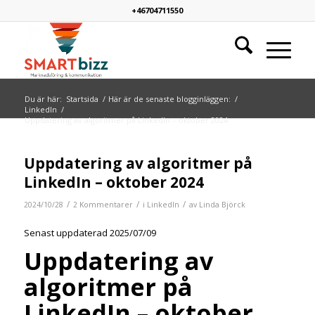
+46704711550
Du är här:
Startsida
/
Här är de senaste blogginläggen:
/
LinkedIn
/
Uppdatering av algoritmer på LinkedIn – oktober 2024
says:
says:
Uppdatering av algoritmer på
LinkedIn – oktober 2024
/
/
/
2024/10/28
2 Kommentarer
i
LinkedIn
av
Linda Björck
Senast uppdaterad 2025/07/09
Uppdatering av
algoritmer på
LinkedIn – oktober