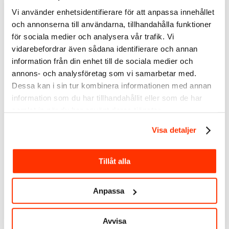
Trots nedgången presterar undersökningar och video
Vi använder enhetsidentifierare för att anpassa innehållet
marginellt bättre. Men även dessa format kräver nu
och annonserna till användarna, tillhandahålla funktioner
annonsering för att uppnå betydande räckvidd.
3. Dokument- och textinlägg går sämre
för sociala medier och analysera vår trafik. Vi
Dokument- och textinlägg är särskilt svåra på företagssidor.
vidarebefordrar även sådana identifierare och annan
Den kraftiga nedgången i räckvidd tyder på att LinkedIn
information från din enhet till de sociala medier och
nedprioriterar dessa format om de inte stärks av en betald
annons- och analysföretag som vi samarbetar med.
marknadsföringsstrategi.
Dessa kan i sin tur kombinera informationen med annan
information som du har tillhandahållit eller som de har
samlat in när du har använt deras tjänster.
Visa detaljer
6 viktiga punkter för att
Tillåt alla
lyckas på LinkedIn 2024
Anpassa
Prioritera format som engagerar, särskilt video.
Video, särskilt korta och vertikala videor, premieras nu av
LinkedIn-algoritmen. Att skapa engagerande, visuellt
Avvisa
starka videor kan därför ge högre räckvidd. Polls är