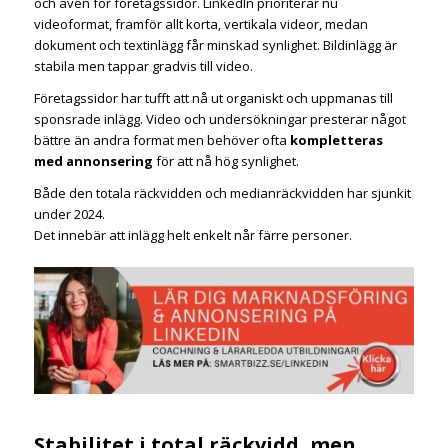
och även för företagssidor. LinkedIn prioriterar nu
videoformat, framför allt korta, vertikala videor, medan
dokument och textinlägg får minskad synlighet. Bildinlägg är
stabila men tappar gradvis till video.
Företagssidor har tufft att nå ut organiskt och uppmanas till
sponsrade inlägg. Video och undersökningar presterar något
bättre än andra format men behöver ofta
kompletteras
med annonsering
för att nå hög synlighet.
Både den totala räckvidden och medianräckvidden har sjunkit
under 2024.
Det innebär att inlägg helt enkelt når färre personer.
Stabilitet i total räckvidd, men