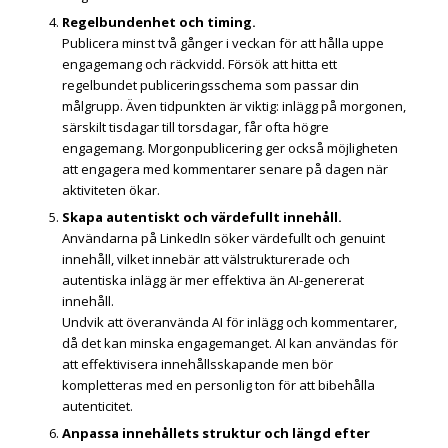
Regelbundenhet och timing.
Publicera minst två gånger i veckan för att hålla uppe
engagemang och räckvidd. Försök att hitta ett
regelbundet publiceringsschema som passar din
målgrupp. Även tidpunkten är viktig: inlägg på morgonen,
särskilt tisdagar till torsdagar, får ofta högre
engagemang. Morgonpublicering ger också möjligheten
att engagera med kommentarer senare på dagen när
aktiviteten ökar.
Skapa autentiskt och värdefullt innehåll.
Användarna på LinkedIn söker värdefullt och genuint
innehåll, vilket innebär att välstrukturerade och
autentiska inlägg är mer effektiva än AI-genererat
innehåll.
Undvik att överanvända AI för inlägg och kommentarer,
då det kan minska engagemanget. AI kan användas för
att effektivisera innehållsskapande men bör
kompletteras med en personlig ton för att bibehålla
autenticitet.
Anpassa innehållets struktur och längd efter