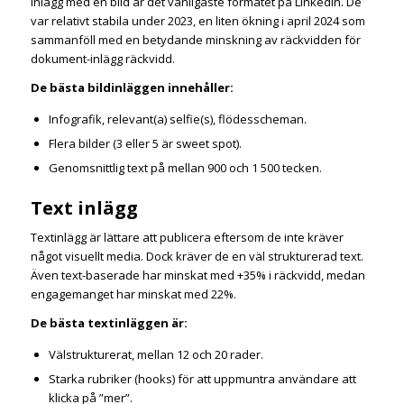
Inlägg med en bild är det vanligaste formatet på LinkedIn. De
var relativt stabila under 2023, en liten ökning i april 2024 som
sammanföll med en betydande minskning av räckvidden för
dokument-inlägg räckvidd.
De bästa bildinläggen innehåller:
Infografik, relevant(a) selfie(s), flödesscheman.
Flera bilder (3 eller 5 är sweet spot).
Genomsnittlig text på mellan 900 och 1 500 tecken.
Text inlägg
Textinlägg är lättare att publicera eftersom de inte kräver
något visuellt media. Dock kräver de en väl strukturerad text.
Även text-baserade har minskat med +35% i räckvidd, medan
engagemanget har minskat med 22%.
De bästa textinläggen är:
Välstrukturerat, mellan 12 och 20 rader.
Starka rubriker (hooks) för att uppmuntra användare att
klicka på ”mer”.