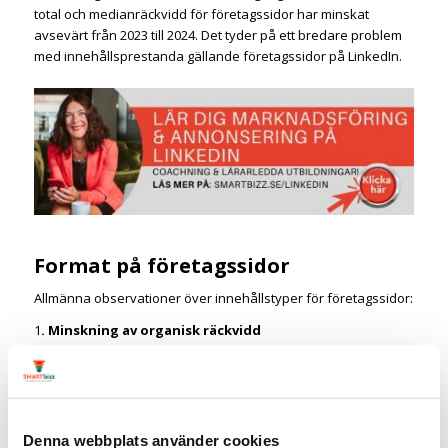
total och medianräckvidd för företagssidor har minskat
avsevärt från 2023 till 2024. Det tyder på ett bredare problem
med innehållsprestanda gällande företagssidor på LinkedIn.
Format på företagssidor
Allmänna observationer över innehållstyper för företagssidor:
1
. Minskning av organisk räckvidd
Alla innehållstyper på företagssidor har sett en betydande
nedgång i organisk räckvidd under 2024. Detta ligger i linje
med LinkedIn’s push för företag att använda betald
marknadsföring, för att uppnå synlighet.
2.
Omröstningar och video presterar något bättre
Denna webbplats använder cookies