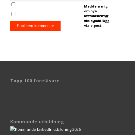
Meddela mig
om nya
kommentarer
Meddela mig
via e-post.
om nya inlägg
via e-post.
Topp 100 föreläsare
Kommande utbildning