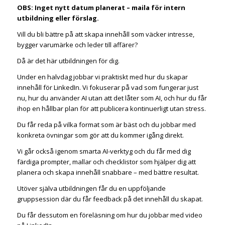
OBS: Inget nytt datum planerat – maila för intern
utbildning eller förslag.
Vill du bli bättre på att skapa innehåll som väcker intresse,
bygger varumärke och leder till affärer?
Då är det här utbildningen för dig.
Under en halvdag jobbar vi praktiskt med hur du skapar
innehåll för LinkedIn. Vi fokuserar på vad som fungerar just
nu, hur du använder AI utan att det låter som AI, och hur du får
ihop en hållbar plan för att publicera kontinuerligt utan stress.
Du får reda på vilka format som är bäst och du jobbar med
konkreta övningar som gör att du kommer igång direkt.
Vi går också igenom smarta AI-verktyg och du får med dig
färdiga prompter, mallar och checklistor som hjälper dig att
planera och skapa innehåll snabbare – med bättre resultat.
Utöver själva utbildningen får du en uppföljande
gruppsession där du får feedback på det innehåll du skapat.
Du får dessutom en föreläsning om hur du jobbar med video