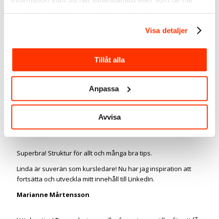
samlat in när du har använt deras tjänster.
Visa detaljer
Email*
Tillåt alla
Anpassa
För att få leads via LinkedIn måste du skapa
Avvisa
löjligt bra innehåll – som är värdefullt,
inspirerade och underhållande.
Superbra! Struktur för allt och många bra tips.
Linda är suverän som kursledare! Nu har jag inspiration att
fortsätta och utveckla mitt innehåll till LinkedIn.
Marianne Mårtensson