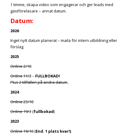
1 timme, skapa video som engagerar och ger leads med
gästföreläsare – annat datum.
Datum:
2026
Inget nytt datum planerat – maila för intern utbildning eller
förslag
2025
Online 2/10
Online 11/3
–
FULLBOKAD!
Plus 2 tillfällen på andra datum
.
2024
Online 23/10
Online 19/3
(
fullbokad
)
2023
Online 19/10
(
End. 1 plats kvar!)