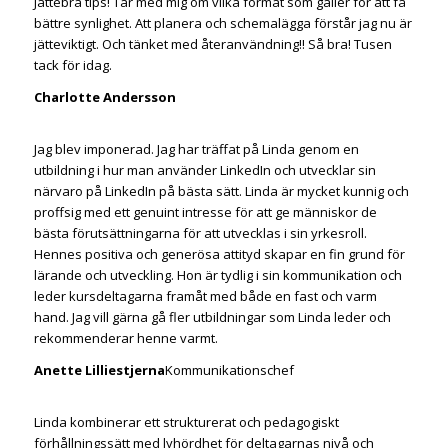
Jättebra tips! Tar med mig om vilka format som gäller för att få
bättre synlighet. Att planera och schemalägga förstår jag nu är
jätteviktigt. Och tänket med återanvändning!! Så bra! Tusen
tack för idag.
Charlotte Andersson
Jag blev imponerad. Jag har träffat på Linda genom en
utbildning i hur man använder LinkedIn och utvecklar sin
närvaro på LinkedIn på bästa sätt. Linda är mycket kunnig och
proffsig med ett genuint intresse för att ge människor de
bästa förutsättningarna för att utvecklas i sin yrkesroll.
Hennes positiva och generösa attityd skapar en fin grund för
lärande och utveckling. Hon är tydlig i sin kommunikation och
leder kursdeltagarna framåt med både en fast och varm
hand. Jag vill gärna gå fler utbildningar som Linda leder och
rekommenderar henne varmt.
Anette Lilliestjerna
Kommunikationschef
Linda kombinerar ett strukturerat och pedagogiskt
förhållningssätt med lyhördhet för deltagarnas nivå och