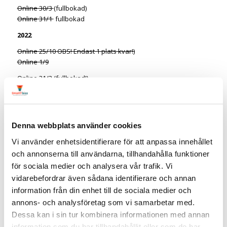
Online 30/3
(fullbokad)
Online 31/1
fullbokad
2022
Online 25/10 OBS! Endast 1 plats kvar!)
Online 1/9
Online 31/3 (fullbokad!)
Online 27/1
(fullbokad)
Andra datum?
Kontakta mig för andra datum eller anpassad kurs.
Denna webbplats använder cookies
Tel 0704-711550 eller mail linda@smartbizz.se
Vi använder enhetsidentifierare för att anpassa innehållet
och annonserna till användarna, tillhandahålla funktioner
Boka här:
för sociala medier och analysera vår trafik. Vi
vidarebefordrar även sådana identifierare och annan
information från din enhet till de sociala medier och
Välj datum*
annons- och analysföretag som vi samarbetar med.
Dessa kan i sin tur kombinera informationen med annan
Namn*
information som du har tillhandahållit eller som de har