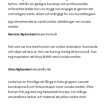
behov. Utifrån sin gedigna kunskap och professionella
erfarenhet ledde hon oss tryggt och engagerat igenom det
som tidigare känts oklart och krångligt för oss kursdeltagare.
Jag rekommenderar varmt Lindas utbildningar om sociala
medier.
Kerstin Nyström
Balsam Konsult
Det som var bra med kursen var Lindas motivation, kunnande
och viljan att lära ut. Hon var kunnig, trevlig att lyssna på. Gav
mig inspiration att börja BUMS med sociala medier.
Olov Nylander
Industrilås AB
Linda har en förmåga att fånga in hela gruppen oavsett
kunskapsnivå och förkunskaper inom sociala medier. Efter
kursen fick jag med mig fantastiskt bra tips och många
användbara länkar och material att jobba vidare med.