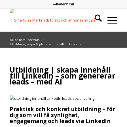
+46704711550
Du är här:
Startsida
/
1
Utbildning skapa & planera innehåll till LinkedIn
Utbildning | skapa innehåll
till LinkedIn – som genererar
leads – med AI
Praktisk och konkret utbildning – för
dig som vill få synlighet,
engagemang och leads via LinkedIn