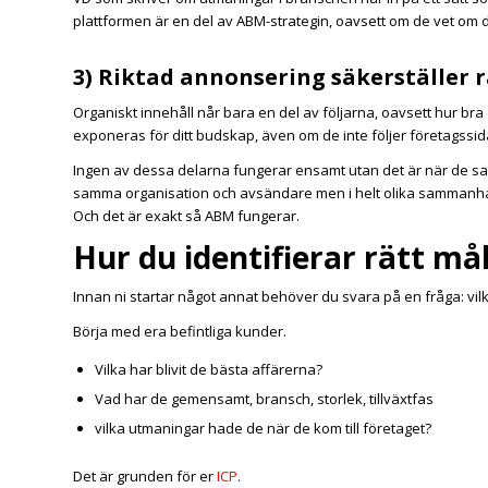
plattformen är en del av ABM-strategin, oavsett om de vet om de
3) Riktad annonsering säkerställer 
Organiskt innehåll når bara en del av följarna, oavsett hur bra de
exponeras för ditt budskap, även om de inte följer företagssid
Ingen av dessa delarna fungerar ensamt utan det är när de sa
samma organisation och avsändare men i helt olika sammanh
Och det är exakt så ABM fungerar.
Hur du identifierar rätt m
Innan ni startar något annat behöver du svara på en fråga: vilka
Börja med era befintliga kunder.
Vilka har blivit de bästa affärerna?
Vad har de gemensamt, bransch, storlek, tillväxtfas
vilka utmaningar hade de när de kom till företaget?
Det är grunden för er
ICP
.