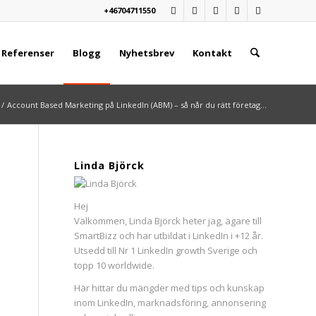
+46704711550
Referenser
Blogg
Nyhetsbrev
Kontakt
/
Account Based Marketing på LinkedIn (ABM) – så når du rätt företag...
Linda Björck
Hej
Välkommen, Linda Björck heter jag, ägare till
SmartBizz och har utbildat i LinkedIn i +12 år.
Utsedd till Nr 1 LinkedIn growth Sverige och
topp 10 worldwide.
Här hittar du mängder med tips och kunskap
inom LinkedIn, marknadsföring, annonsering