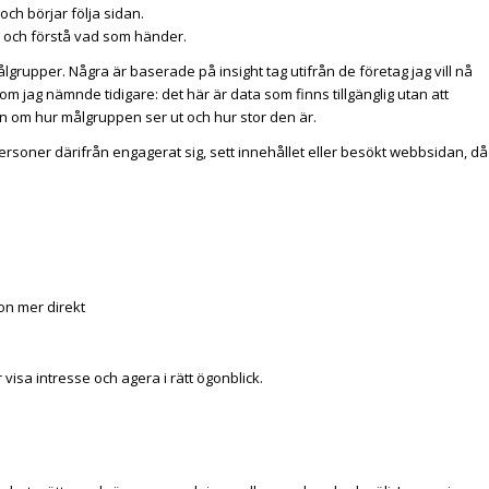
och börjar följa sidan.
ter och förstå vad som händer.
grupper. Några är baserade på insight tag utifrån de företag jag vill nå
om jag nämnde tidigare: det här är data som finns tillgänglig utan att
on om hur målgruppen ser ut och hur stor den är.
 personer därifrån engagerat sig, sett innehållet eller besökt webbsidan, då
on mer direkt
r visa intresse och agera i rätt ögonblick.