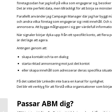
företagssidan har jag koll på vilka som engagerar sig, besöker 
Det är inte perfekt data, men tillräckligt för att börja se möns
Parallellt använder jag Campaign Manager där jag har byggt mål
och andra vilka företag som engagerar sig i mitt innehåll. Och s
annonsera. Att bygga målgruppen i sig ger värdefull informati
När signaler börjar dyka upp från ett specifikt konto, att flera
är det läge att agera.
Antingen genom att:
skapa kontakt och ta en dialog
starta riktad annonsering mot just det kontot
eller skapa innehåll som adresserar deras specifika situati
På det sättet blir LinkedIn inte bara en kanal för synlighet.
Det blir ett verktyg för att förstå vilka organisationer som börja
Passar ABM dig?
Så får du ditt innehåll
på LinkedIn att synas i