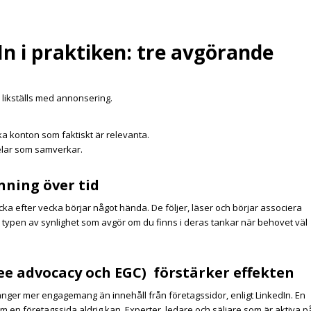
n i praktiken: tre avgörande
 likställs med annonsering.
lka konton som faktiskt är relevanta.
elar som samverkar.
nning över tid
ecka efter vecka börjar något hända. De följer, läser och börjar associera
 typen av synlighet som avgör om du finns i deras tankar när behovet väl
e advocacy och EGC) förstärker effekten
gånger mer engagemang än innehåll från företagssidor, enligt LinkedIn. En
m en företagssida aldrig kan. Experter, ledare och säljare som är aktiva p