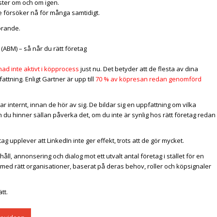
ter om och om igen.
de försöker nå för många samtidigt.
örande.
ad inte aktivt i köpprocess
just nu. Det betyder att de flesta av dina
ttning. Enligt Gartner är upp till
70 % av köpresan redan genomförd
r internt, innan de hör av sig. De bildar sig en uppfattning om vilka
 du hinner sällan påverka det, om du inte är synlig hos rätt företag redan
ag upplever att LinkedIn inte ger effekt, trots att de gör mycket.
ll, annonsering och dialog mot ett utvalt antal företag i stället för en
med rätt organisationer, baserat på deras behov, roller och köpsignaler
tt.