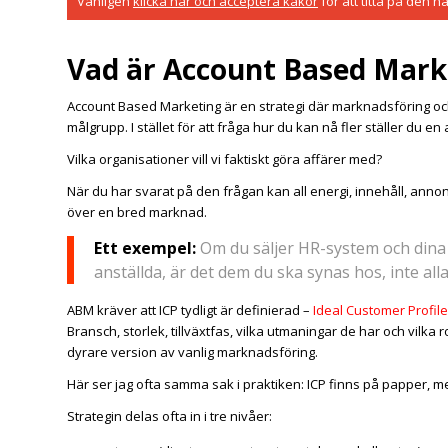
Vänligen
klicka här och acceptera kakor
för att titta på den h
Vad är Account Based Mark
Account Based Marketing är en strategi där marknadsföring och s
målgrupp. I stället för att fråga hur du kan nå fler ställer du en
Vilka organisationer vill vi faktiskt göra affärer med?
När du har svarat på den frågan kan all energi, innehåll, annonse
över en bred marknad.
Ett exempel:
Om du säljer HR-system och dina 
anställda, är det dem du ska synas hos, inte al
ABM kräver att ICP tydligt är definierad –
Ideal Customer Profile
Bransch, storlek, tillväxtfas, vilka utmaningar de har och vilka 
dyrare version av vanlig marknadsföring.
Här ser jag ofta samma sak i praktiken: ICP finns på papper, 
Strategin delas ofta in i tre nivåer: