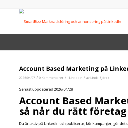
Account Based Marketing på LinkedI
/
/
/
2026/04/07
0 Kommentarer
i
LinkedIn
av
Linda Björck
Senast uppdaterad 2026/04/28
Account Based Market
så når du rätt företag
Du är aktiv på LinkedIn och publicerar, kör kampanjer, gör det d