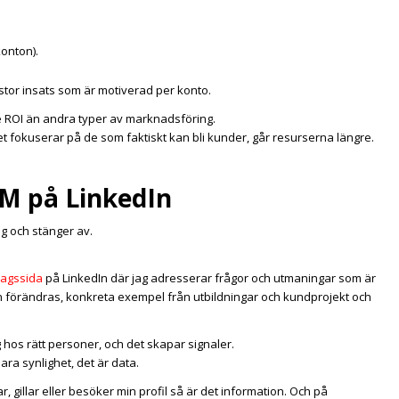
onton).
stor insats som är motiverad per konto.
e ROI än andra typer av marknadsföring.
let fokuserar på de som faktiskt kan bli kunder, går resurserna längre.
BM på LinkedIn
ng och stänger av.
tagssida
på LinkedIn där jag adresserar frågor och utmaningar som är
In förändras, konkreta exempel från utbildningar och kundprojekt och
 hos rätt personer, och det skapar signaler.
ara synlighet, det är data.
 gillar eller besöker min profil så är det information. Och på