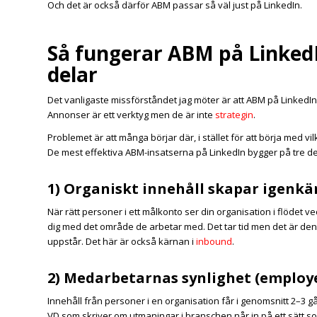
Och det är också därför ABM passar så väl just på LinkedIn.
Så fungerar ABM på LinkedI
delar
Det vanligaste missförståndet jag möter är att ABM på LinkedIn
Annonser är ett verktyg men de är inte
strategin
.
Problemet är att många börjar där, i stället för att börja med vi
De mest effektiva ABM-insatserna på LinkedIn bygger på tre d
1) Organiskt innehåll skapar igenkä
När rätt personer i ett målkonto ser din organisation i flödet v
dig med det område de arbetar med. Det tar tid men det är den
uppstår. Det här är också kärnan i
inbound
.
2) Medarbetarnas synlighet (employe
Innehåll från personer i en organisation får i genomsnitt 2–3 
VD som skriver om utmaningar i branschen når in på ett sätt so