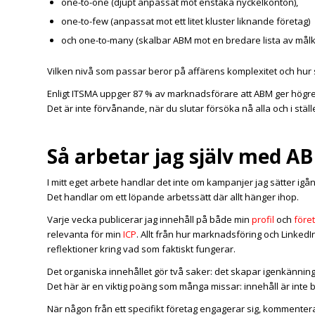
one-to-one (djupt anpassat mot enstaka nyckelkonton),
one-to-few (anpassat mot ett litet kluster liknande företag)
och one-to-many (skalbar ABM mot en bredare lista av målk
Vilken nivå som passar beror på affärens komplexitet och hur 
Enligt ITSMA uppger 87 % av marknadsförare att ABM ger högr
Det är inte förvånande, när du slutar försöka nå alla och i stäl
Så arbetar jag själv med A
I mitt eget arbete handlar det inte om kampanjer jag sätter igå
Det handlar om ett löpande arbetssätt där allt hänger ihop.
Varje vecka publicerar jag innehåll på både min
profil
och
före
relevanta för min
ICP
. Allt från hur marknadsföring och Linked
reflektioner kring vad som faktiskt fungerar.
Det organiska innehållet gör två saker: det skapar igenkänning
Det här är en viktig poäng som många missar: innehåll är inte b
När någon från ett specifikt företag engagerar sig, kommenterar,