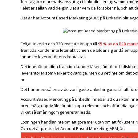
företag och marknadsansvariga i LinkedIn ser jag samma möns
Felet är sällan vad de gör. Det är vem de försöker nå, och att 
Det är här Account Based Marketing (ABM) på LinkedIn blir avg
Enligt LinkedIn och B2B Institute är upp till
95 % av en B2B-markn
framtida kunder inte letar aktivt men de bildar sig ändå en uppfa
innan en leverantör ens kontaktas.
Det innebär att dina framtida kunder läser, jämför och diskutera
leverantörer som verkar trovärdiga. Men du vet inte om det och
nu.
Det här är också en av de vanligaste anledningarna till att föret
Account Based Marketing på LinkedIn innebär att du riktar innehå
bred målgrupp. Målet är att skapa relevans och affärsdialoger 
vilket så småningom genererar leads.
Lösningen handlar inte om att göra mer utan om att fokusera rä
Och det är precis det Account Based Marketing, ABM, är.