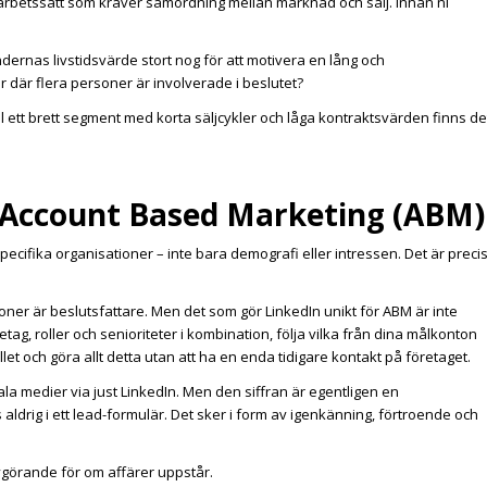
igt arbetssätt som kräver samordning mellan marknad och sälj. Innan ni
undernas livstidsvärde stort nog för att motivera en lång och
där flera personer är involverade i beslutet?
ill ett brett segment med korta säljcykler och låga kontraktsvärden finns de
r Account Based Marketing (ABM)
ecifika organisationer – inte bara demografi eller intressen. Det är preci
oner är beslutsfattare. Men det som gör LinkedIn unikt för ABM är inte
etag, roller och senioriteter i kombination, följa vilka från dina målkonton
 och göra allt detta utan att ha en enda tidigare kontakt på företaget.
la medier via just LinkedIn. Men den siffran är egentligen en
ldrig i ett lead-formulär. Det sker i form av igenkänning, förtroende och
vgörande för om affärer uppstår.