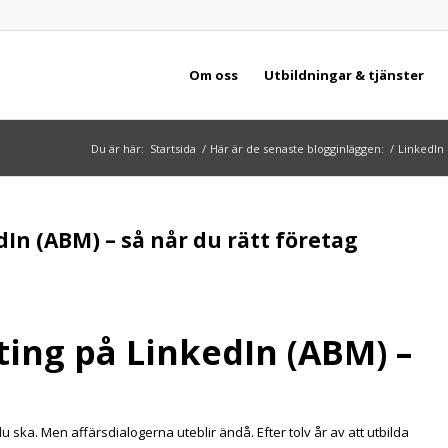
Om oss
Utbildningar & tjänster
Du är här:
Startsida
/
Här är de senaste blogginläggen:
/
LinkedIn
n (ABM) – så når du rätt företag
ing på LinkedIn (ABM) –
u ska. Men affärsdialogerna uteblir ändå. Efter tolv år av att utbilda