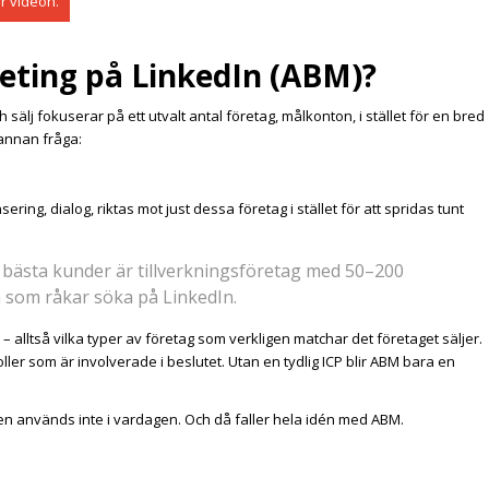
är videon.
eting på LinkedIn (ABM)?
älj fokuserar på ett utvalt antal företag, målkonton, i stället för en bred
 annan fråga:
ring, dialog, riktas mot just dessa företag i stället för att spridas tunt
bästa kunder är tillverkningsföretag med 50–200
la som råkar söka på LinkedIn.
– alltså vilka typer av företag som verkligen matchar det företaget säljer.
roller som är involverade i beslutet. Utan en tydlig ICP blir ABM bara en
men används inte i vardagen. Och då faller hela idén med ABM.