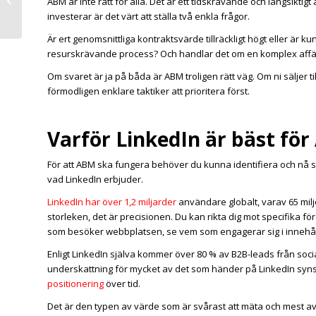
ABM är inte rätt för alla. Det är ett tidskrävande och långsikt
AI-sök
investerar är det värt att ställa två enkla frågor.
Är ert genomsnittliga kontraktsvärde tillräckligt högt eller är k
resurskrävande process? Och handlar det om en komplex affär 
Om svaret är ja på båda är ABM troligen rätt väg. Om ni säljer t
förmodligen enklare taktiker att prioritera först.
Varför LinkedIn är bäst fö
För att ABM ska fungera behöver du kunna identifiera och nå sp
vad LinkedIn erbjuder.
LinkedIn har över 1,2 miljarder
användare globalt, varav 65 milj
storleken, det är precisionen. Du kan rikta dig mot specifika för
som besöker webbplatsen, se vem som engagerar sig i innehållet
Enligt LinkedIn själva kommer över 80 % av B2B-leads från socia
underskattning för mycket av det som händer på LinkedIn syns a
positionering
över tid.
Det är den typen av värde som är svårast att mäta och mest a