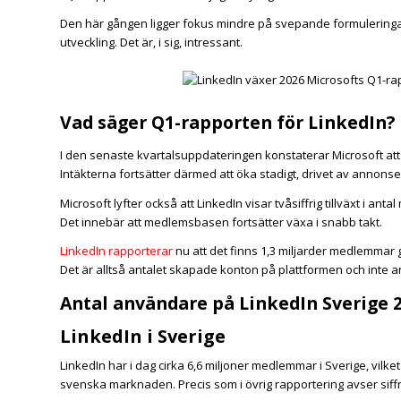
Den här gången ligger fokus mindre på svepande formulering
utveckling. Det är, i sig, intressant.
Vad säger Q1-rapporten för LinkedIn?
I den senaste kvartalsuppdateringen konstaterar Microsoft at
Intäkterna fortsätter därmed att öka stadigt, drivet av annons
Microsoft lyfter också att LinkedIn visar tvåsiffrig tillväxt i ant
Det innebär att medlemsbasen fortsätter växa i snabb takt.
LinkedIn rapporterar
nu att det finns 1,3 miljarder medlemmar g
Det är alltså antalet skapade konton på plattformen och inte 
Antal användare på LinkedIn Sverige 
LinkedIn i Sverige
LinkedIn har i dag cirka 6,6 miljoner medlemmar i Sverige, vilke
svenska marknaden. Precis som i övrig rapportering avser siff