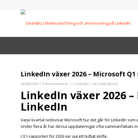
LinkedIn växer 2026 – Microsoft Q1
/
/
/
2026/02/03
0 Kommentarer
i
LinkedIn
av
Linda Björck
LinkedIn växer 2026 –
LinkedIn
Varje kvartal redovisar
Microsoft
hur det går för LinkedIn som 
Under flera år har dessa uppdateringar ofta sammanfattats 
I Q1-rapporten för 2026 ser jag ett tydligt skifte.