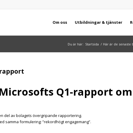
Om oss
Utbildningar & tjänster
R
Du är här:
Startsida
/
Här är de senaste 
 rapport
 Microsofts Q1-rapport om
en del av bolagets övergripande rapportering.
med samma formulering: ”rekordhögt engagemang”.