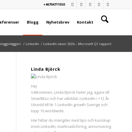
+46704711550
eferenser
Blogg
Nyhetsbrev
Kontakt
blogginläggen:
/
LinkedIn
/
LinkedIn växer 2026 – Microsoft Q1 rapport
Linda Björck
Hej
Välkommen, Linda Björck heter jag, ägare till
SmartBizz och har utbildat i LinkedIn i +12 år.
Utsedd till Nr 1 LinkedIn growth Sverige och
topp 10 worldwide.
Här hittar du mängder med tips och kunskap
inom LinkedIn, marknadsföring, annonsering