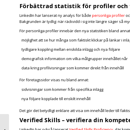
Förbättrad statistik för profiler och
LinkedIn har lanserat ny analys för både
personliga profiler
o
Bakgrunden är tydlig: när räckvidd i sig inte längre säger så my
För personliga profiler innebär den nya statistiken bland annat
möjlighet att se hur många som faktiskt klickar på länkar i inl
tydligare koppling mellan enskilda inlägg och nya följare
demografisk information om vilka målgrupper innehållet når
data kring profilvisningar som kommer direkt från innehåll
För företagssidor visas nu bland annat:
sidvisningar som kommer från specifika inlägg
nya följare kopplade till enskilt innehåll
Det gör det betydligt enklare att visa om innehåll leder till fakt
Verified Skills – verifiera din kompet
LinkedIn rankas nu
LinkedIn har också lanserat
Verified Skills Proficiency
, där kom