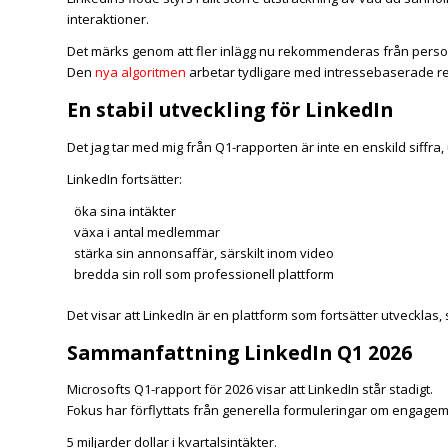
interaktioner.
Det märks genom att fler inlägg nu rekommenderas från persone
Den
nya algoritmen
arbetar tydligare med intressebaserade r
En stabil utveckling för LinkedIn
Det jag tar med mig från Q1-rapporten är inte en enskild siffra,
LinkedIn fortsätter:
öka sina intäkter
växa i antal medlemmar
stärka sin annonsaffär, särskilt inom video
bredda sin roll som professionell plattform
Det visar att LinkedIn är en plattform som fortsätter utvecklas,
Sammanfattning LinkedIn Q1 2026
Microsofts Q1-rapport för 2026 visar att LinkedIn står stadigt.
Fokus har förflyttats från generella formuleringar om engageman
5 miljarder dollar i kvartalsintäkter.