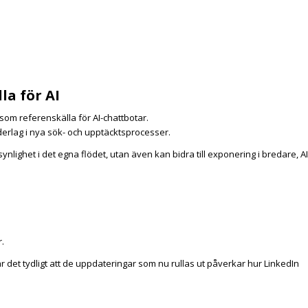
la för AI
 som referenskälla för AI-chattbotar.
derlag i nya sök- och upptäcktsprocesser.
nlighet i det egna flödet, utan även kan bidra till exponering i bredare, AI
.
det tydligt att de uppdateringar som nu rullas ut påverkar hur LinkedIn