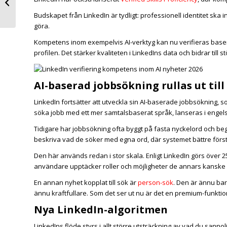
som källa nr 2 i AI-sök
Budskapet från LinkedIn är tydligt: professionell identitet ska 
göra.
Kompetens inom exempelvis AI-verktyg kan nu verifieras baser
profilen. Det stärker kvaliteten i LinkedIns data och bidrar till s
AI-baserad jobbsökning rullas ut till 
LinkedIn
fortsätter att utveckla sin AI-baserade jobbsökning, som
söka jobb med ett mer samtalsbaserat språk, lanseras i engels
Tidigare har jobbsökning ofta byggt på fasta nyckelord och be
beskriva vad de söker med egna ord, där systemet bättre först
Den här används redan i stor skala. Enligt LinkedIn görs över 2
användare upptäcker roller och möjligheter de annars kanske i
En annan nyhet kopplat till sök är
person-sök
. Den är ännu bar
ännu kraftfullare. Som det ser ut nu är det en premium-funktio
Nya LinkedIn-algoritmen
LinkedIns flöde styrs i allt större utsträckning av vad du sanno