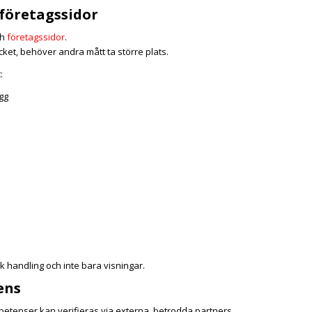
 företagssidor
ch
företagssidor
.
cket, behöver andra mått ta större plats.
:
ägg
isk handling och inte bara visningar.
ens
petenser kan verifieras via externa, betrodda partners.