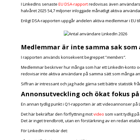
I LinkedIns senaste
EU DSA-rapport
redovisas även användarsif
halvåret 2025 54,7 miljoner inloggade månatligt aktiva använd
Enligt DSA-rapporten uppgår andelen aktiva medlemmar i EU til
Medlemmar är inte samma sak som 
I rapporten används konsekvent begreppet ”
members”
.
Medlemmar beskriver hur många som har ett LinkedIn-konto och
redovisar inte aktiva användare på samma sätt som många and
Siffran är intressant och jag hade gärna sett bättre statistik frå
Annonsutveckling och ökat fokus på
En annan tydlig punkt i Q1-rapporten är att videoannonser på 
Det här bekräftar den förflyttning mot
video
som varit tydlig på
Det är inget trendbrott, utan en förstärkning av en redan etable
För LinkedIn innebär det: