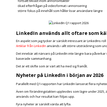
fortsatt tillväxt inom annonsintäkter
ökad efterfrågan på videoformat i annonsering
större fokus på innehåll som håller kvar användare längre
LinkedIn används allt oftare som käl
En aspekt som jag tycker är särskilt intressant är LinkedIns roll
Artiklar från LinkedIn
används i allt större utsträckning som un
Det innebär att närvaro på LinkedIn inte längre bara påverkar sy
baserade sammanhang.
Det är ett skifte som är värt att ha med sig framåt.
Nyheter på LinkedIn i början av 2026
Parallellt med Q1-rapporten har LinkedIn lanserat flera nyheter
Även om förändringstakten upplevdes som lägre under 2025, är 
används och hur resultat kan följas upp.
Fyra nyheter är särskilt värda att lyfta.