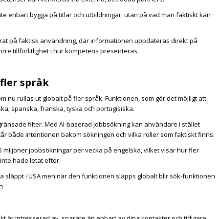
inte enbart bygga på titlar och utbildningar, utan på vad man faktiskt kan
at på faktisk användning, där informationen uppdateras direkt på
törre tillförlitlighet i hur kompetens presenteras.
fler språk
 nu rullas ut globalt på fler språk. Funktionen, som gör det möjligt att
ka, spanska, franska, tyska och portugisiska.
gränsade filter. Med AI-baserad jobbsökning kan användare i stället
år både intentionen bakom sökningen och vilka roller som faktiskt finns.
5 miljoner jobbsökningar per vecka på engelska, vilket visar hur fler
nte hade letat efter.
a släppt i USA men när den funktionen släpps globalt blir sök-funktionen
n
likt är intresserad av, snarare än enbart av dina kontakter och tidigare