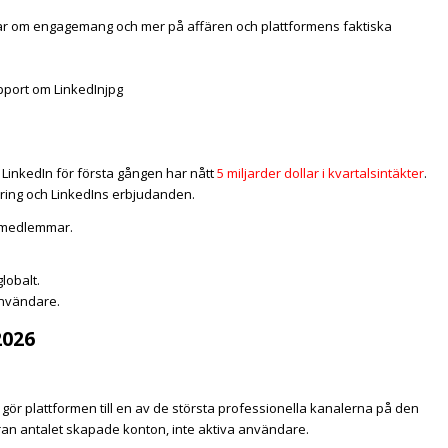
ar om engagemang och mer på affären och plattformens faktiska
t
LinkedIn
för första gången har nått
5 miljarder dollar i kvartalsintäkter
.
ering och LinkedIns erbjudanden.
al medlemmar.
lobalt.
användare.
2026
t gör plattformen till en av de största professionella kanalerna på den
ran antalet skapade konton, inte aktiva användare.