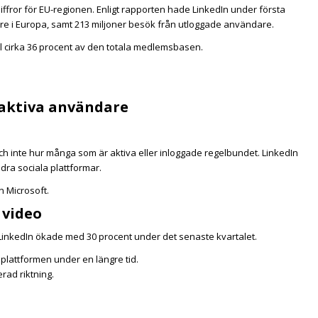
fror för EU-regionen. Enligt rapporten hade
LinkedIn
under första
are i Europa, samt 213 miljoner besök från utloggade användare.
l cirka 36 procent av den totala medlemsbasen.
aktiva användare
 inte hur många som är aktiva eller inloggade regelbundet. LinkedIn
ra sociala plattformar.
n Microsoft.
 video
LinkedIn ökade med 30 procent under det senaste kvartalet.
 plattformen under en längre tid.
rad riktning.