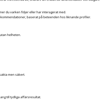
r du varken följer eller har interagerat med.
ekommendationer, baserat på beteenden hos liknande profiler.
 utan helheten.
 sakta men säkert.
g till tydliga affärsresultat.