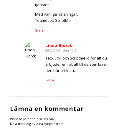
tjänster.
Med vänliga hälsningar,
Teamet på ScriptMe
Svara
Linda Björck
2023/07/31 den 10:51
says:
Tack Emil och Scriptme.io för att du
erbjuder en rabatt till de som läser
den här artikeln.
Svara
Lämna en kommentar
Want to join the discussion?
Dela med dig av dina synpunkter!