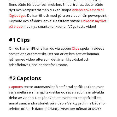
finns både för dator och mobilen. En del tror att det är både
dyrt och komplicerat men du kan skapa
videos enkelt och till
låg budget
. Du kan till och med göra en video från powerpoint,
Keynote och såklart Canva! Dessutom satsar
LinkedIn mycket
på video
med nya smarta funktioner. Våga testa video!
#1 Clips
Om du har en iPhone kan du via appen
Clips
spela in videos
som textas automatiskt. Det här är ett bra sätt att komma
igång med video eftersom det är en låg tröskel och
tidseffektivt. Finns endast för iPhone.
#2 Captions
Captions
textar automatiskt på ett flertal språk. Du kan även
välja mellan en mängd text-stilar och även zooma in utvalda
delar av videon.
Det går även att översätta ett språk till ett
annat samt ändra storlek på videon.
Verktyget finns både för
telefon (iOS och dator (PC/Mac). Priset per månad är
$
9.99
.