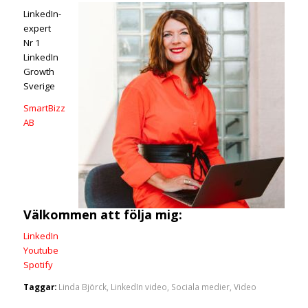
LinkedIn-
expert
Nr 1
LinkedIn
Growth
Sverige
SmartBizz
AB
Välkommen att följa mig:
LinkedIn
Youtube
Spotify
Taggar:
Linda Björck
,
LinkedIn video
,
Sociala medier
,
Video