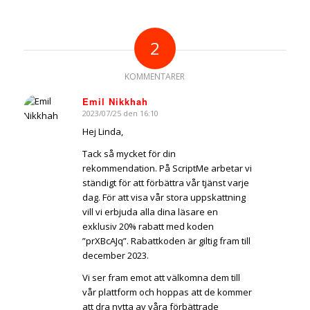
2
KOMMENTARER
Emil Nikkhah
2023/07/25 den 16:10
says:
Hej Linda,
Tack så mycket för din
rekommendation. På ScriptMe arbetar vi
ständigt för att förbättra vår tjänst varje
dag. För att visa vår stora uppskattning
vill vi erbjuda alla dina läsare en
exklusiv 20% rabatt med koden
”prXBcAJq”. Rabattkoden är giltig fram till
december 2023.
Vi ser fram emot att välkomna dem till
vår plattform och hoppas att de kommer
att dra nytta av våra förbättrade