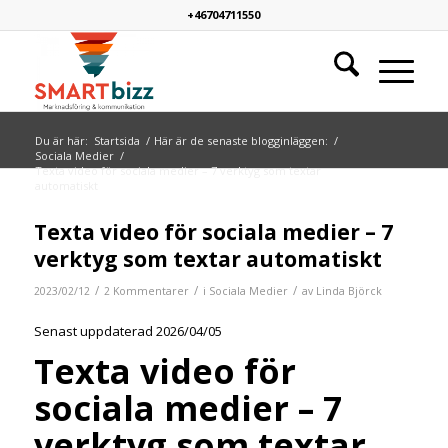
+46704711550
Du är här:
Startsida
/
Här är de senaste blogginläggen:
/
Sociala Medier
/
Texta video för sociala medier – 7 verktyg som textar
automatiskt
Texta video för sociala medier – 7
verktyg som textar automatiskt
/
/
/
2023/02/12
2 Kommentarer
i
Sociala Medier
av
Linda Björck
Senast uppdaterad 2026/04/05
Texta video för
sociala medier – 7
verktyg som textar