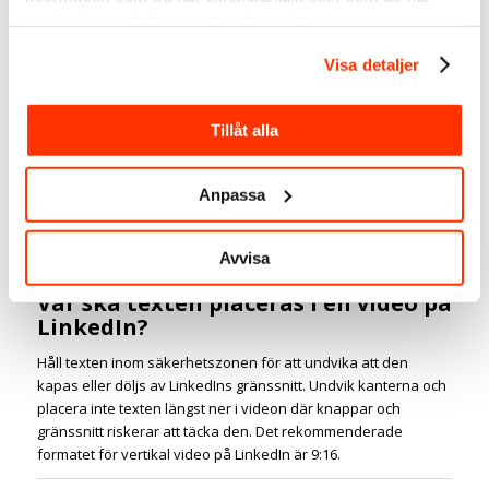
Kapwing är mer avancerade och passar dig som även vill
samlat in när du har använt deras tjänster.
redigera video. Captions är ett bra alternativ för mobilen.
Testa ett verktyg i taget och välj det som passar ditt
Visa detaljer
arbetsflöde bäst.
Tillåt alla
Kan man texta video gratis?
Ja, flera verktyg erbjuder gratisversioner. Descript, Kapwing
Anpassa
och Veed har alla gratisnivåer men med begränsningar som
vattenmärke eller begränsad uppladdningstid. YouTube textar
automatiskt och är helt gratis, numera även till svenska.
Avvisa
Var ska texten placeras i en video på
LinkedIn?
Håll texten inom säkerhetszonen för att undvika att den
kapas eller döljs av LinkedIns gränssnitt. Undvik kanterna och
placera inte texten längst ner i videon där knappar och
gränssnitt riskerar att täcka den. Det rekommenderade
formatet för vertikal video på LinkedIn är 9:16.