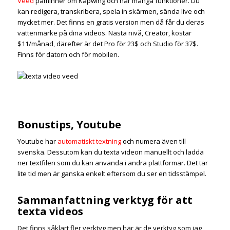
Veed
påminner om Kapwing och har många funktioner. Du
kan redigera, transkribera, spela in skärmen, sända live och
mycket mer. Det finns en gratis version men då får du deras
vattenmärke på dina videos. Nästa nivå, Creator, kostar
$11/månad, därefter är det Pro för 23$ och Studio för 37$.
Finns för datorn och för mobilen.
Bonustips, Youtube
Youtube har
automatiskt textning
och numera även till
svenska. Dessutom kan du texta videon manuellt och ladda
ner textfilen som du kan använda i andra plattformar. Det tar
lite tid men är ganska enkelt eftersom du ser en tidsstämpel.
Sammanfattning verktyg för att
texta videos
Det finns såklart fler verktyg men här är de verktyg som jag