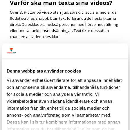
Varför ska man texta sina videos?
Över 85% tittar på video utan ljud, särskilt i sociala medier där
flödet scrollas snabbt. Utan text förlorar du de flesta tittarna
direkt. Du exkluderar också personer med hörselnedsättning
eller andra funktionsnedsättningar. Text ökar dessutom
chansen att videon ses klart.
Vad är skillnaden mellan inbränd
text och en srt-fil?
Inbränd text bränns direkt in i videon och kan inte stängas av.
Denna webbplats använder cookies
En srt-fil är en separat textfil som laddas upp tillsammans med
videon på LinkedIn, YouTube eller Facebook. Med en srt-fil kan
Vi använder enhetsidentifierare för att anpassa innehållet
tittaren välja att ha texten på eller av, och texten blir sökbar på
och annonserna till användarna, tillhandahålla funktioner
plattformen.
för sociala medier och analysera vår trafik. Vi
vidarebefordrar även sådana identifierare och annan
Vilket verktyg är bäst för att texta
information från din enhet till de sociala medier och
video automatiskt?
annons- och analysföretag som vi samarbetar med.
Dessa kan i sin tur kombinera informationen med annan
Det beror på ditt behov och budget. Scriptme är ett bra
svenskt alternativ som textar automatiskt med AI. Descript och
information som du har tillhandahållit eller som de har