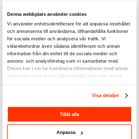
Den tydliga slutsatsen från LinkedIn och Edelman är att B2B-
marknadsförare måste tänka bredare än traditionella
Denna webbplats använder cookies
beslutsfattare.
De dolda köparna finns där – ofta i bakgrunden – men de kan
Vi använder enhetsidentifierare för att anpassa innehållet
avgöra hela affären.
och annonserna till användarna, tillhandahålla funktioner
Och det mest kraftfulla sättet att nå dem?
för sociala medier och analysera vår trafik. Vi
vidarebefordrar även sådana identifierare och annan
Thought leadership.
information från din enhet till de sociala medier och
Inte som fluff, utan som strategiskt innehåll som bygger tillit
och förändrar perspektiv
.
annons- och analysföretag som vi samarbetar med.
Dessa kan i sin tur kombinera informationen med annan
Enligt LinkedIn är det dessutom upp till 1,7 gånger viktigare att
information som du har tillhandahållit eller som de har
bygga varumärke bland de dolda beslutsfattarna än bland de
synliga.
samlat in när du har använt deras tjänster.
Visa detaljer
Tillåt alla
Så gör du: förvandla din expertis till
ett system för thought leadership
Anpassa