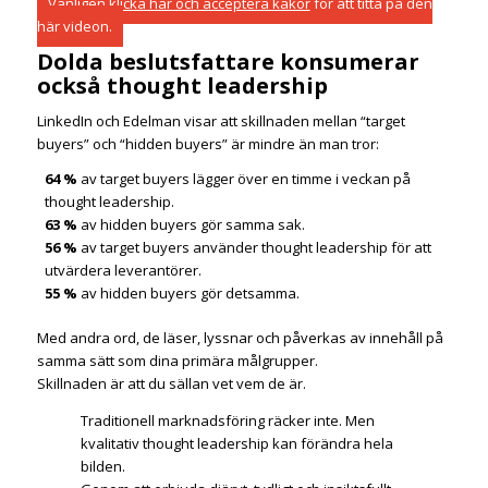
Vänligen
klicka här och acceptera kakor
för att titta på den
här videon.
Dolda beslutsfattare konsumerar
också thought leadership
LinkedIn och Edelman visar att skillnaden mellan “target
buyers” och “hidden buyers” är mindre än man tror:
64 %
av target buyers lägger över en timme i veckan på
thought leadership.
63 %
av hidden buyers gör samma sak.
56 %
av target buyers använder thought leadership för att
utvärdera leverantörer.
55 %
av hidden buyers gör detsamma.
Med andra ord, de läser, lyssnar och påverkas av innehåll på
samma sätt som dina primära målgrupper.
Skillnaden är att du sällan vet vem de är.
Traditionell marknadsföring räcker inte. Men
kvalitativ thought leadership kan förändra hela
bilden.