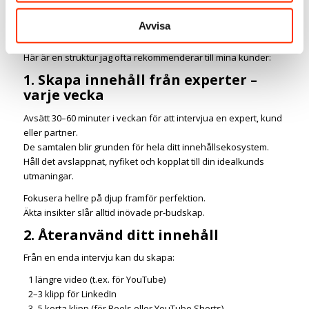
Kärnan i en stark thought leadership-strategi är konsekvens.
Men du behöver inte en stor marknadsavdelning för att
Avvisa
lyckas, du behöver ett system.
Här är en struktur jag ofta rekommenderar till mina kunder:
1. Skapa innehåll från experter –
varje vecka
Avsätt 30–60 minuter i veckan för att intervjua en expert, kund
eller partner.
De samtalen blir grunden för hela ditt innehållsekosystem.
Håll det avslappnat, nyfiket och kopplat till din idealkunds
utmaningar.
Fokusera hellre på djup framför perfektion.
Äkta insikter slår alltid inövade pr-budskap.
2. Återanvänd ditt innehåll
Från en enda intervju kan du skapa:
1 längre video (t.ex. för YouTube)
2–3 klipp för LinkedIn
3–5 korta klipp (för Reels eller YouTube Shorts)