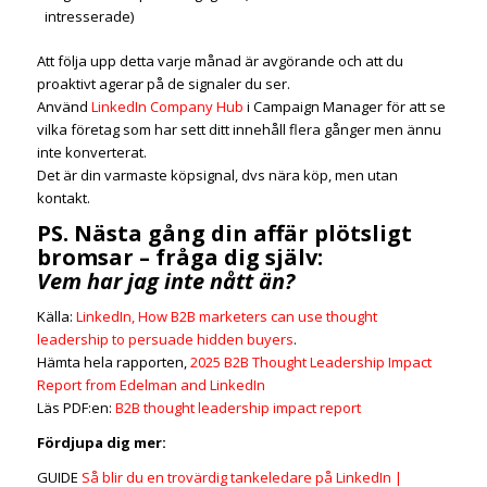
intresserade)
Att följa upp detta varje månad är avgörande och att du
proaktivt agerar på de signaler du ser.
Använd
LinkedIn Company Hub
i Campaign Manager för att se
vilka företag som har sett ditt innehåll flera gånger men ännu
inte konverterat.
Det är din varmaste köpsignal, dvs nära köp, men utan
kontakt.
PS. Nästa gång din affär plötsligt
bromsar – fråga dig själv:
Vem har jag inte nått än?
Källa:
LinkedIn, How B2B marketers can use thought
leadership to persuade hidden buyers
.
Hämta hela rapporten,
2025 B2B Thought Leadership Impact
Report from Edelman and LinkedIn
Läs PDF:en:
B2B thought leadership impact report
Fördjupa dig mer:
GUIDE
Så blir du en trovärdig tankeledare på LinkedIn |