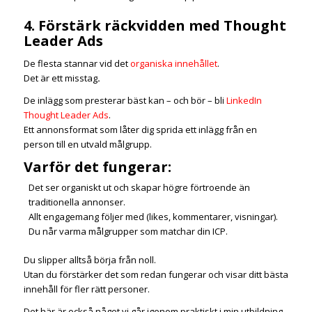
4. Förstärk räckvidden med Thought
Leader Ads
De flesta stannar vid det
organiska innehållet
.
Det är ett misstag
.
De inlägg som presterar bäst kan – och bör – bli
LinkedIn
Thought Leader Ads
.
Ett annonsformat som låter dig sprida ett inlägg från en
person till en utvald målgrupp.
Varför det fungerar:
Det ser organiskt ut och skapar högre förtroende än
traditionella annonser.
Allt engagemang följer med (likes, kommentarer, visningar).
Du når varma målgrupper som matchar din ICP.
Du slipper alltså börja från noll.
Utan du förstärker det som redan fungerar och visar ditt bästa
innehåll för fler rätt personer.
Det här är också något vi går igenom praktiskt i min utbildning