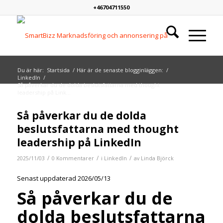
+46704711550
Du är här:
Startsida
/
Här är de senaste blogginläggen:
/
LinkedIn
/
Så påverkar du de dolda beslutsfattarna med thought
leadership på Link...
Så påverkar du de dolda
beslutsfattarna med thought
leadership på LinkedIn
/
/
/
2025/11/03
0 Kommentarer
i
LinkedIn
av
Linda Björck
Senast uppdaterad 2026/05/13
Så påverkar du de
dolda beslutsfattarna