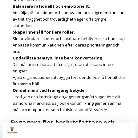
Balansera rationellt och emotionellt.
Att sälja på funktioner och innovation är viktigt men känslan
av tillit, trygghet och trovärdighet väger ofta tyngre i
slutändan.
Skapa innehåll för flera roller.
Slutanvändare, chefer och inköpare behöver olika budskap.
Anpassa kommunikationen efter deras prioriteringar och
oro.
Underlätta samsyn, inte bara konvertering.
Ditt mål är inte bara att få ett “ja”, utan att skapa intern
enighet.
Hjälp organisationen att bygga förtroende och få fler att dra
åt samma håll.
Omdefiniera vad framgång betyder.
Lead-gen och kortsiktiga engagemangsmått säger inte allt.
Samordna marknad, sälj och ekonomi kring gemensamma
mål och mätpunkter som faktiskt visar affärsvärde.
Engagera fler beslutsfattare och
vinn fler affärer