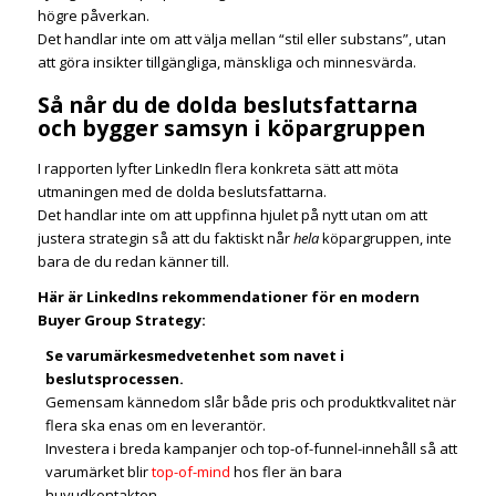
högre påverkan.
Det handlar inte om att välja mellan “stil eller substans”, utan
att göra insikter tillgängliga, mänskliga och minnesvärda.
Så når du de dolda beslutsfattarna
och bygger samsyn i köpargruppen
I rapporten lyfter LinkedIn flera konkreta sätt att möta
utmaningen med de dolda beslutsfattarna.
Det handlar inte om att uppfinna hjulet på nytt utan om att
justera strategin så att du faktiskt når
hela
köpargruppen, inte
bara de du redan känner till.
Här är LinkedIns rekommendationer för en modern
Buyer Group Strategy:
Se varumärkesmedvetenhet som navet i
beslutsprocessen.
Gemensam kännedom slår både pris och produktkvalitet när
flera ska enas om en leverantör.
Investera i breda kampanjer och top-of-funnel-innehåll så att
varumärket blir
top-of-mind
hos fler än bara
huvudkontakten.