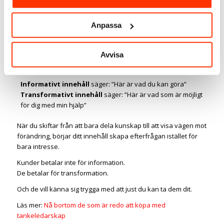
Läs mer:
Uppdatera din innehållsstrategi för bättre resultat
Anpassa
Från informativ till transformativ
kommunikation
Avvisa
Det finns en avgörande skillnad mellan innehåll som
informerar och innehåll som transformerar:
Informativt innehåll
säger: ”Här är vad du kan göra”
Transformativt innehåll
säger: ”Här är vad som är möjligt
för dig med min hjälp”
När du skiftar från att bara dela kunskap till att visa vägen mot
förändring, börjar ditt innehåll skapa efterfrågan istället för
bara intresse.
Kunder betalar inte för information.
De betalar för transformation.
Och de vill känna sig trygga med att just du kan ta dem dit.
Läs mer:
Nå bortom de som är redo att köpa med
tankeledarskap