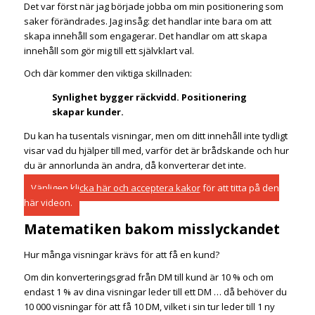
Det var först när jag började jobba om min positionering som
saker förändrades. Jag insåg: det handlar inte bara om att
skapa innehåll som engagerar. Det handlar om att skapa
innehåll som gör mig till ett självklart val.
Och där kommer den viktiga skillnaden:
Synlighet bygger räckvidd. Positionering
skapar kunder.
Du kan ha tusentals visningar, men om ditt innehåll inte tydligt
visar vad du hjälper till med, varför det är brådskande och hur
du är annorlunda än andra, då konverterar det inte.
Vänligen
klicka här och acceptera kakor
för att titta på den
här videon.
Matematiken bakom misslyckandet
Hur många visningar krävs för att få en kund?
Om din konverteringsgrad från DM till kund är 10 % och om
endast 1 % av dina visningar leder till ett DM … då behöver du
10 000 visningar för att få 10 DM, vilket i sin tur leder till 1 ny