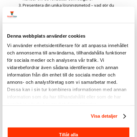
Presentera din unika lösningsmetod – vad gör du
annorlunda jämfört med andra?
Bevisa att du kan leverera resultat – genom konkreta
exempel eller kundcase.
Tre avgörande frågor innan du
Denna webbplats använder cookies
postar
Vi använder enhetsidentifierare för att anpassa innehållet
Skapar mitt innehåll en känsla av brådska eller
och annonserna till användarna, tillhandahålla funktioner
bara intresse?
för sociala medier och analysera vår trafik. Vi
Tips är trevligt. Men känslor driver beslut.
vidarebefordrar även sådana identifierare och annan
Är det tydligt att jag är en investering, inte bara
information från din enhet till de sociala medier och
en gratis resurs?
annons- och analysföretag som vi samarbetar med.
Om du bara utbildar utan att visa din lösning, ser
Dessa kan i sin tur kombinera informationen med annan
följarna dig som någon att lyssna på, inte köpa från.
information som du har tillhandahållit eller som de har
Kan någon läsa detta och känna: ”Det här är exakt
vad jag behöver”?
samlat in när du har använt deras tjänster.
Det är först när någon känner igen sig på ett djupt plan
Visa detaljer
som de agerar.
Om svaret är nej på någon av frågorna, då postar du kanske
innehåll som låter bra, men som inte leder någonstans.
Tillåt alla