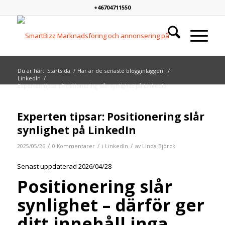
+46704711550
Du är här:
Startsida
/
Här är de senaste blogginläggen:
/
LinkedIn
/
Experten tipsar: Positionering slår synlighet på LinkedIn
Experten tipsar: Positionering slår
synlighet på LinkedIn
/
/
/
2025/05/26
0 Kommentarer
i
LinkedIn
av
Linda Björck
Senast uppdaterad 2026/04/28
Positionering slår
synlighet – därför ger
ditt innehåll inga