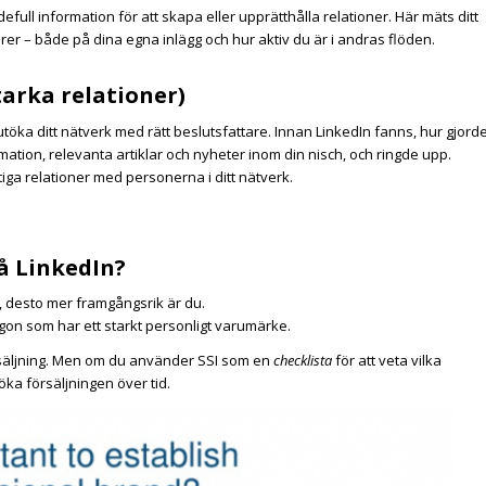
ull information för att skapa eller upprätthålla relationer. Här mäts ditt
rer – både på dina egna inlägg och hur aktiv du är i andras flöden.
tarka relationer)
utöka ditt nätverk med rätt beslutsfattare. Innan LinkedIn fanns, hur gjord
mation, relevanta artiklar och nyheter inom din nisch, och ringde upp.
tiga relationer med personerna i ditt nätverk.
på LinkedIn?
r, desto mer framgångsrik är du.
ågon som har ett starkt personligt varumärke.
försäljning. Men om du använder SSI som en
checklista
för att veta vilka
 öka försäljningen över tid.