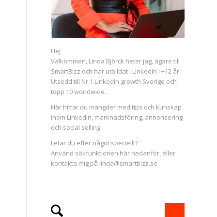
Hej
Välkommen, Linda Björck heter jag, ägare till
SmartBizz och har utbildat i LinkedIn i +12 år.
Utsedd till Nr 1 LinkedIn growth Sverige och
topp 10 worldwide.
Här hittar du mängder med tips och kunskap
inom LinkedIn, marknadsföring, annonsering
och social selling.
Letar du efter något speciellt?
Använd sökfunktionen här nedanför, eller
kontakta mig på linda@smartbizz.se