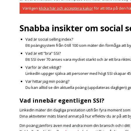
Vänligen
klicka här och acceptera kakor
för att titta på den h
Snabba insikter om social se
Vad är social selling index?
Ett poängsystem från 0 till 100 som mäter din förmåga att b
Vad är ett ”bra” SSI?
Ett SSI över 70 anses vara mycket starkt och är ett bra rikt
Varför är det viktigt?
LinkedIn uppger själva att personer med högt SSI skapar 45
Var hittar jag min poäng?
Du kan alltid se din aktuella poäng (uppdateras dagligen) ge
Vad innebär egentligen SSI?
LinkedIn mäter din dagliga prestation utifrån fyra moment som
Dina aktiviteter mäts bland annat på hur effektiv du är på att b
Din poäng jämförs även med andra inom din bransch och i ditt 