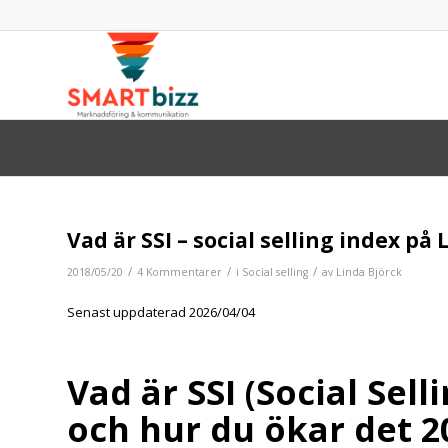
skriver:
skriver:
skriver:
skriver:
Vad är SSI – social selling index på
/
/
/
2018/05/20
4 Kommentarer
i
Social selling
av
Linda Björck
Senast uppdaterad 2026/04/04
Vad är SSI (Social Sell
och hur du ökar det 2