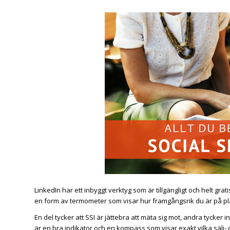
LinkedIn har ett inbyggt verktyg som är tillgängligt och helt gratis
en form av termometer som visar hur framgångsrik du är på pl
En del tycker att SSI är jättebra att mäta sig mot, andra tycker in
är en bra indikator och en kompass som visar exakt vilka sälj- 