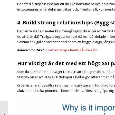
Den tredje stapeln innebär att du ska konsumera och dela värdef
engagemang: antal delningar, likes och, framför allt, kommenta
4. Build strong relationships (Bygg s
Den sista stapeln mäter hur framgångsrik du är på att faktiskt 
du affärer då? Troligtvis tog du kontakt då och då, delade infor
Samma sak gäller här: det handlar om att bygga riktiga, långsik
Relaterad artikel:
3 sätt att skapa leads på LinkedIn
Hur viktigt är det med ett högt SSI 
Som du säkert har sett säger LinkedIn att ju högre siffra du ha
Statistik visar att 81 % av B2B-köpare hellre gör affärer med n
Givetvis är en hög siffra i sig ingen magisk garanti för ökad 
aktiviteter du ska prioritera, kommer det tveklöst att hjälpa dig
Allt du behöver veta
om hashtags på