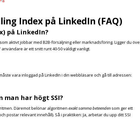
lling Index på LinkedIn (FAQ)
ex) på LinkedIn?
 som aktivt jobbar med B2B-försäljning eller marknadsföring. Ligger du öve
 användare är ett snitt runt 40-50 väldigt vanligt.
 måste vara inloggad på LinkedIn i din webbläsare och gå till adressen:
m man har högt SSI?
algoritmen. Däremot belönar algoritmen
exakt samma beteenden
som ger ett
h postar relevant innehåll). Så i praktiken: Ja, arbetar du upp ditt SSI
?