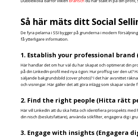
Dubbelkolla därför vilken
bransch
du har ställt in på din profil
Så här mäts ditt Social Sell
De fyra pelarna i SSI bygger på grunderna i modern försäljning.
få ytterligare information.
1. Establish your professional brand
Här handlar det om hur väl du har skapat och optimerat din profil
på din LinkedIn-profil med nya ögon: Hur proffsig ser den ut? Har
säljande bakgrundsbild (cover photo)? I det här avsnittet räkna
och visningar. Här gäller det att göra inlägg som skapar värde för 
2. Find the right people (Hitta rätt 
Här vill LinkedIn att du ska hitta och identifiera prospekts med 
din nisch (beslutsfattare), använda sökfilter, engagera dig i gru
3. Engage with insights (Engagera dig