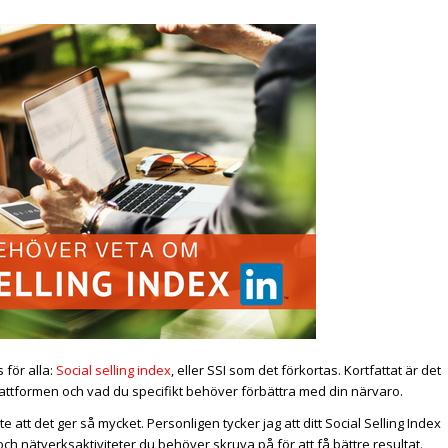
 för alla:
Social selling index
, eller SSI som det förkortas. Kortfattat är det
attformen och vad du specifikt behöver förbättra med din närvaro.
te att det ger så mycket. Personligen tycker jag att ditt Social Selling Index
och nätverksaktiviteter du behöver skruva på för att få bättre resultat.