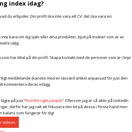
ing index idag?
ad du erbjuder. Din profil ska inte vara ett CV; det ska vara en
a inte bara om dig själv eller dina produkter, bjud på insikter som är av
indre säljig.
som har tittat på din profil. Skapa kontakt med de personer som är i linje
onligt meddelande (kanske med en läsvärd artikel anpassad för just den
att kommentera deras inlägg.
e lägre på just ”
Find the right people
”. Eftersom jag är så aktiv på LinkedIn
gar, därför har jag valt att fokusera min tid på dessa i första hand men
n balans som fungerar för dig!
är videon.
ing