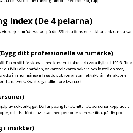
, så att ditt SSI och din ranking jämförs med rätt målgrupp!
ing Index (De 4 pelarna)
 Vid varje område/stapel på din SSI-sida finns en klickbar länk där du kan
 (Bygg ditt professionella varumärke)
. Din profil bör skapas med kunden i fokus och vara ifylld till 100 %. Titta
 du fyllt i alla områden, använt relevanta sökord och lagt till en stor,
s också in hur många inlägg du publicerar som faktiskt får interaktioner
ditt nätverk. Kvalitet går alltid före kvantitet.
personer)
hjälp av sökverktyget. Du får poäng för att hitta rätt personer kopplade till
pper, och dra fördel av listan med personer som har tittat på din profil.
 i insikter)