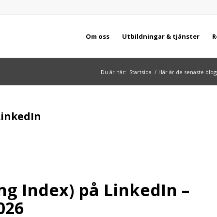
Om oss
Utbildningar & tjänster
R
Du är här:
Startsida
/
Här är de senaste blog
 LinkedIn
ing Index) på LinkedIn –
026