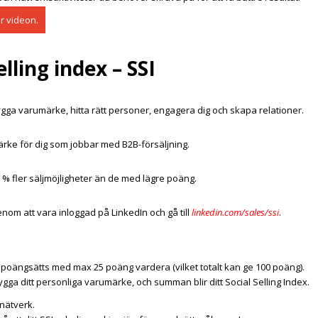
är videon.
lling index – SSI
ygga varumärke, hitta rätt personer, engagera dig och skapa relationer.
märke för dig som jobbar med B2B-försäljning.
 % fler säljmöjligheter än de med lägre poäng.
nom att vara inloggad på LinkedIn och gå till
linkedin.com/sales/ssi
.
 poängsätts med max 25 poäng vardera (vilket totalt kan ge 100 poäng).
ygga ditt personliga varumärke, och summan blir ditt Social Selling Index.
nätverk.