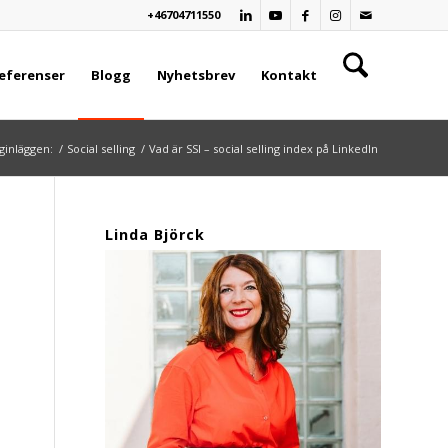
+46704711550
eferenser
Blogg
Nyhetsbrev
Kontakt
ginläggen:
/
Social selling
/
Vad är SSI – social selling index på LinkedIn
Linda Björck