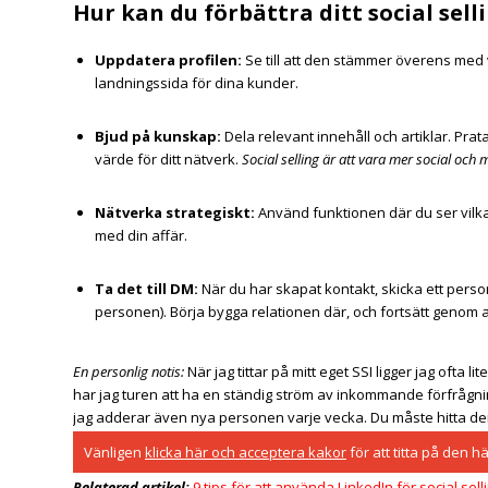
Hur kan du förbättra ditt social sell
Uppdatera profilen
:
Se till att den stämmer överens med v
landningssida för dina kunder.
Bjud på kunskap
:
Dela relevant innehåll och artiklar. Prat
värde för ditt nätverk.
Social selling är att vara mer social och m
Nätverka strategiskt
:
Använd funktionen där du ser vilka 
med din affär.
Ta det till DM:
När du har skapat kontakt, skicka ett pers
personen). Börja bygga relationen där, och fortsätt genom 
En personlig notis:
När jag tittar på mitt eget SSI ligger jag ofta lit
har jag turen att ha en ständig ström av inkommande förfrågnin
jag adderar även nya personen varje vecka. Du måste hitta de
Vänligen
klicka här och acceptera kakor
för att titta på den h
Relaterad artikel:
9 tips för att använda LinkedIn för social sell