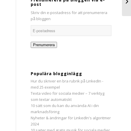
post
Skriv din e-postadress för att prenumerera
på bloggen
E-
postadress
Prenumerera
Populära blogginlägg
Hur du skriver en bra rubrik på LinkedIn -
med 25 exempel
Texta video för sociala medier – 7 verktyg
som textar automatiskt
10 sätt som du kan du använda AI i din
marknadsföring
Nyheter & ändringar för LinkedIn's algoritmer
2024
10 sajter med gratis musik för sociala medier