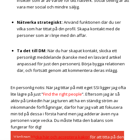
insikter som är av värde för ditt nätverk.
Social selling är att
vara mer social och mindre säljig.
Nätverka strategiskt
:
Använd funktionen där du ser
vilka som har tittat på din profil. Skapa kontakt med de
personer som är i linje med din affär.
Ta det till DM:
När du har skapat kontakt, skicka ett
personligt meddelande (kanske med en läsvärd artikel
anpassad för just den personen). Börja bygga relationen
där, och fortsätt genom att kommentera deras inlägg.
En personlig notis:
När jag tittar på mitt eget SSI ligger jag ofta
lite lägre på just ”
Find the right people
”. Eftersom jag är så
aktiv på LinkedIn har jag turen att ha en ständig ström av
inkommande förfrågningar, därför har jag valt att fokusera
min tid på dessa i första hand men jag adderar även nya
personen varje vecka. Du måste hitta den balans som
fungerar för dig!
Vänligen
klicka här och acceptera kakor
för att titta på den