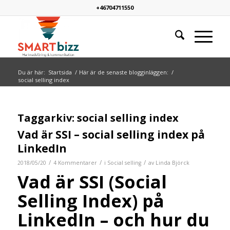
+46704711550
Du är här:
Startsida
/
Här är de senaste blogginläggen:
/
social selling index
Taggarkiv:
social selling index
Vad är SSI – social selling index på
LinkedIn
/
/
/
2018/05/20
4 Kommentarer
i
Social selling
av
Linda Björck
Vad är SSI (Social
Selling Index) på
LinkedIn – och hur du