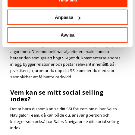
Du hittar det utanför Linkedin och inte i den vanliga appen. Du
måste vara inloggad på LinkedIn i din webbläsare och gå till
adressen:
www.linkedin.com/sales/ssi
.
Anpassa
Får man bättre organisk räckvidd
om man har högt SSI?
Avvisa
LinkedIn har aldrig officiellt bekräftat att poängen i sig styr
algoritmen. Däremot belönar algoritmen
exakt samma
beteenden
som ger ett högt SSI (att du kommenterar andras
inlägg, bygger relationer och postar relevant innehåll). Så i
praktiken: Ja, arbetar du upp ditt SSI kommer du med stor
sannolikhet att få bättre räckvidd.
Vem kan se mitt social selling
index?
Det är bara du som kan se ditt SSI förutom om ni har Sales
Navigator Team, då kan både du, ansvarig person och
kolleger som också har Sales Navigator se ditt social selling
index.