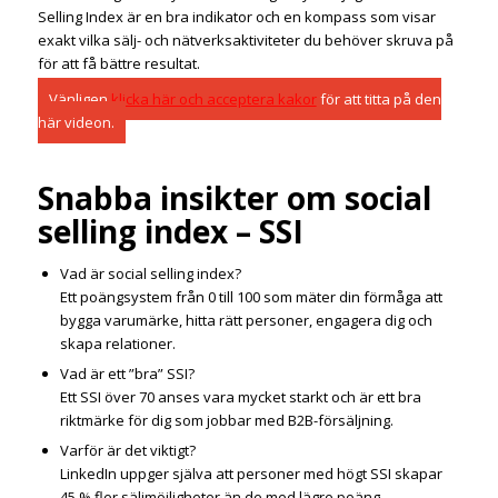
Selling Index är en bra indikator och en kompass som visar
exakt vilka sälj- och nätverksaktiviteter du behöver skruva på
för att få bättre resultat.
Vänligen
klicka här och acceptera kakor
för att titta på den
här videon.
Snabba insikter om social
selling index – SSI
Vad är social selling index?
Ett poängsystem från 0 till 100 som mäter din förmåga att
bygga varumärke, hitta rätt personer, engagera dig och
skapa relationer.
Vad är ett ”bra” SSI?
Ett SSI över 70 anses vara mycket starkt och är ett bra
riktmärke för dig som jobbar med B2B-försäljning.
Varför är det viktigt?
LinkedIn uppger själva att personer med högt SSI skapar
45 % fler säljmöjligheter än de med lägre poäng.