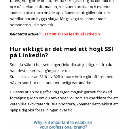
fanns, hur gjorde du affärer då? Troligtvis tog du kontakt då
och då, delade information, relevanta artiklar och nyheter
inom din nisch, och ringde upp. Samma sak gäller här: det
handlar om att bygga riktiga, långsiktiga relationer med
personerna i ditt nätverk.
Relaterad artikel:
3 sätt att skapa leads på LinkedIn
Hur viktigt är det med ett högt SSI
på LinkedIn?
Som du säkert har sett säger LinkedIn att ju högre siffra du
har, desto mer framgångsrik är du.
Statistik visar att 81 % av B2B-köpare hellre gör affärer med
någon som har ett starkt personligt varumärke.
Givetvis är en hög siffra i sig ingen magisk garanti för ökad
försäljning. Men om du använder SSI som en
checklista
för att
veta vilka aktiviteter du ska prioritera, kommer det tveklöst att
hjälpa dig öka försäljningen över tid.