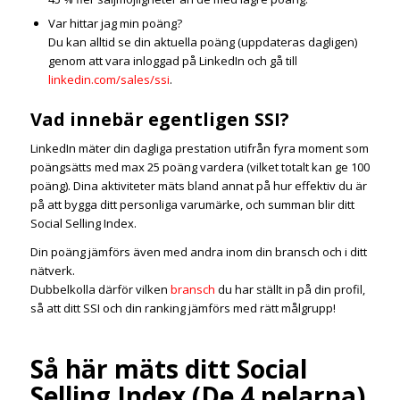
Var hittar jag min poäng?
Du kan alltid se din aktuella poäng (uppdateras dagligen)
genom att vara inloggad på LinkedIn och gå till
linkedin.com/sales/ssi
.
Vad innebär egentligen SSI?
LinkedIn mäter din dagliga prestation utifrån fyra moment som
poängsätts med max 25 poäng vardera (vilket totalt kan ge 100
poäng). Dina aktiviteter mäts bland annat på hur effektiv du är
på att bygga ditt personliga varumärke, och summan blir ditt
Social Selling Index.
Din poäng jämförs även med andra inom din bransch och i ditt
nätverk.
Dubbelkolla därför vilken
bransch
du har ställt in på din profil,
så att ditt SSI och din ranking jämförs med rätt målgrupp!
Så här mäts ditt Social
Selling Index (De 4 pelarna)