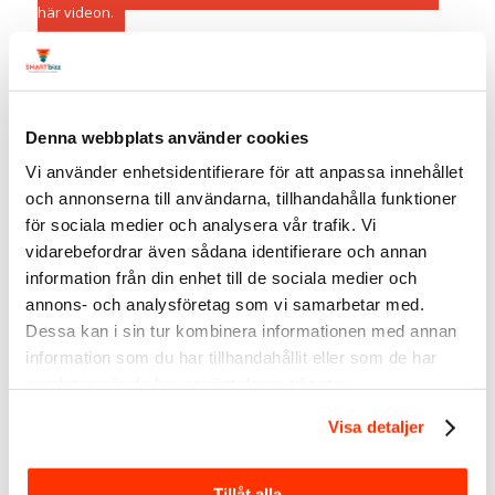
här videon.
Relaterad artikel:
9 tips för att använda LinkedIn för social
selling
Vanliga frågor om Social
Denna webbplats använder cookies
Selling Index på LinkedIn
Vi använder enhetsidentifierare för att anpassa innehållet
och annonserna till användarna, tillhandahålla funktioner
(FAQ)
för sociala medier och analysera vår trafik. Vi
Vad är ett bra SSI (Social Selling
vidarebefordrar även sådana identifierare och annan
Index) på LinkedIn?
information från din enhet till de sociala medier och
annons- och analysföretag som vi samarbetar med.
Ett SSI över 70 anses vara ett mycket bra resultat för personer
Dessa kan i sin tur kombinera informationen med annan
som aktivt jobbar med B2B-försäljning eller marknadsföring.
information som du har tillhandahållit eller som de har
Ligger du över 80 är du ofta en av de absolut bästa i din
bransch. För ”vanliga” användare är ett snitt runt 40-50 väldigt
samlat in när du har använt deras tjänster.
vanligt.
Visa detaljer
Var hittar jag mitt SSI?
Tillåt alla