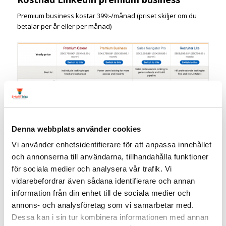
Premium business kostar 399:-/månad (priset skiljer om du
betalar per år eller per månad)
Denna webbplats använder cookies
Vi använder enhetsidentifierare för att anpassa innehållet
och annonserna till användarna, tillhandahålla funktioner
för sociala medier och analysera vår trafik. Vi
vidarebefordrar även sådana identifierare och annan
LinkedIn Sales navigator – för dig
information från din enhet till de sociala medier och
som vill arbeta effektivt med social
annons- och analysföretag som vi samarbetar med.
selling
Dessa kan i sin tur kombinera informationen med annan