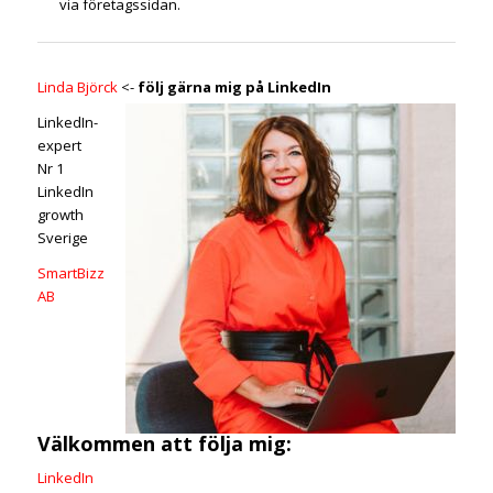
via företagssidan.
Linda Björck
<-
följ gärna mig på LinkedIn
LinkedIn-
expert
Nr 1
LinkedIn
growth
Sverige
SmartBizz
AB
Välkommen att följa mig:
LinkedIn