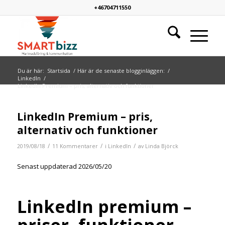
+46704711550
Du är här:
Startsida
/
Här är de senaste blogginläggen:
/
LinkedIn
/
LinkedIn Premium – pris, alternativ och funktioner
skriver:
skriver:
skriver:
LinkedIn Premium – pris,
alternativ och funktioner
/
/
/
2019/08/18
11 Kommentarer
i
LinkedIn
av
Linda Björck
Senast uppdaterad 2026/05/20
LinkedIn premium –