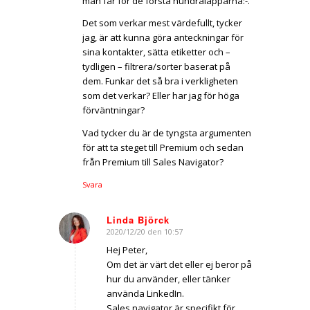
man får för de första hundralapparna:-.
Det som verkar mest värdefullt, tycker
jag, är att kunna göra anteckningar för
sina kontakter, sätta etiketter och –
tydligen – filtrera/sorter baserat på
dem. Funkar det så bra i verkligheten
som det verkar? Eller har jag för höga
förväntningar?
Vad tycker du är de tyngsta argumenten
för att ta steget till Premium och sedan
från Premium till Sales Navigator?
Svara
Linda Björck
2020/12/20 den 10:57
says:
Hej Peter,
Om det är värt det eller ej beror på
hur du använder, eller tänker
använda LinkedIn.
Sales navigator är specifikt för