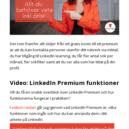
Det som framför allt skiljer från ett gratis konto till ett premium
är att du kan kontakta personer utanför ditt nätverk via inMail,
du har tillgång till LinkedIn learning, du får fler antal sök per
månad, fler sökfilter samt att du ser alla som har tittat på din
profil.
Video: LinkedIn Premium funktioner
Vill du få en snabb överblick över LinkedIn Premium och hur
funktionerna fungerar i praktiken?
I
videon nedan
går jag igenom vad LinkedIn Premium är, vilka
funktioner som ingår och hur du kan använda dem i ditt
arbete på LinkedIn.
Vänligen
klicka här och acceptera kakor
för att titta på den