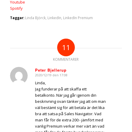
Youtube
Spotify
Taggar:
Linda Björck
,
LinkedIn
,
LinkedIn Premium
11
KOMMENTARER
Peter Bjellerup
2020/12/19 den 17:08
says:
Linda,
Jag funderar på att skaffa ett
betalkonto. När jag går igenom din
beskrivning ovan tänker jag att om man
väl bestämt sig för att betala är det lika
bra att satsa på Sales Navigator. Vad
man får för de extra 200:- jämfört med
vanlig Premium verkar mer värt än vad