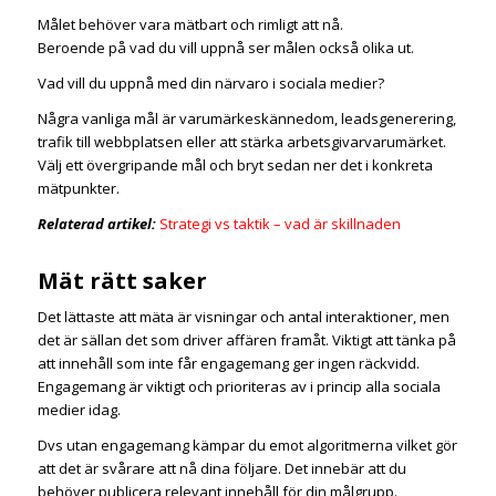
Målet behöver vara mätbart och rimligt att nå.
Beroende på vad du vill uppnå ser målen också olika ut.
Vad vill du uppnå med din närvaro i sociala medier?
Några vanliga mål är varumärkeskännedom, leadsgenerering,
trafik till webbplatsen eller att stärka arbetsgivarvarumärket.
Välj ett övergripande mål och bryt sedan ner det i konkreta
mätpunkter.
Relaterad artikel:
Strategi vs taktik – vad är skillnaden
Mät rätt saker
Det lättaste att mäta är visningar och antal interaktioner, men
det är sällan det som driver affären framåt. Viktigt att tänka på
att innehåll som inte får engagemang ger ingen räckvidd.
Engagemang är viktigt och prioriteras av i princip alla sociala
medier idag.
Dvs utan engagemang kämpar du emot algoritmerna vilket gör
att det är svårare att nå dina följare. Det innebär att du
behöver publicera relevant innehåll för din målgrupp.