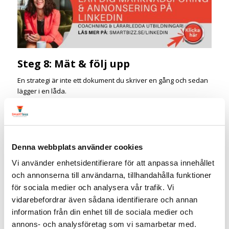
Steg 8: Mät & följ upp
En strategi är inte ett dokument du skriver en gång och sedan
lägger i en låda.
Du behöver mäta regelbundet och vara beredd att justera när
något inte fungerar.
Använd statistiken direkt i respektive plattform som ett första
lager.
Denna webbplats använder cookies
På LinkedIn ser du räckvidd, engagemang och klick per inlägg.
Vill du spåra trafik och konverteringar vidare till din webbplats
Vi använder enhetsidentifierare för att anpassa innehållet
rekommenderar jag att du UTM-taggar dina inlägg och följer
och annonserna till användarna, tillhandahålla funktioner
upp i Google Analytics. Google har ett
gratis verktyg för UTM-
för sociala medier och analysera vår trafik. Vi
tagg
, det gör att du lättare kan mäta trafiken men det fungerar
vidarebefordrar även sådana identifierare och annan
utmärkt att använda exempelvis Bitly.
information från din enhet till de sociala medier och
Håll också koll på nyheter och förändringar i algoritmerna.
annons- och analysföretag som vi samarbetar med.