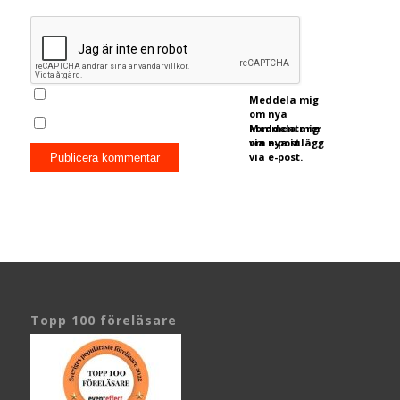
Meddela mig
om nya
kommentarer
Meddela mig
via e-post.
om nya inlägg
via e-post.
Topp 100 föreläsare