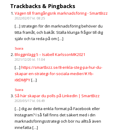
Trackbacks & Pingbacks
Vägen till framgångsrik marknadsföring - SmartBizz
2022/02/07 kl. 08:25
[…] strategin för din marknadsföring behöver du
titta framåt, och bakåt. Ställa kluriga frågor till dig
själv och ta reda på om […]
Svara
Blogginlägg 5 – Isabell KarlssonMK2021
2021/12/20 kl. 11:04
[…]
https://smartbizz.se/8-enkla-steg-pa-hur-du-
skapar-en-strategi-for-sociala-medier/#.Yb-
i6tDMJPY
[…]
Svara
Så här skapar du polls på LinkedIn | SmartBizz
2020/05/17 kl. 06:49
[…] dig av detta enkla format på Facebook eller
Instagram? I så fall finns det säkert med i din
marknadsföringsstrategi och bör nu alltså även
innefatta […]