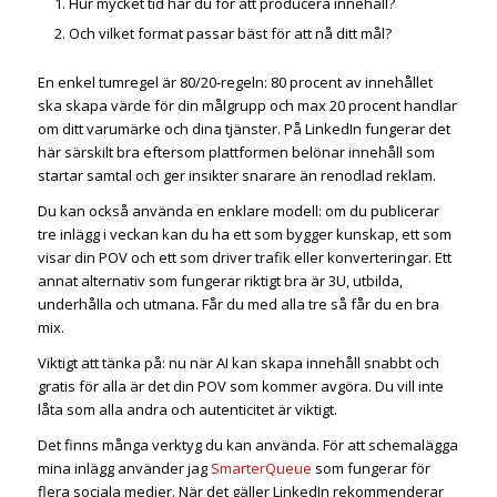
Hur mycket tid har du för att producera innehåll?
Och vilket format passar bäst för att nå ditt mål?
En enkel tumregel är 80/20-regeln: 80 procent av innehållet
ska skapa värde för din målgrupp och max 20 procent handlar
om ditt varumärke och dina tjänster. På LinkedIn fungerar det
här särskilt bra eftersom plattformen belönar innehåll som
startar samtal och ger insikter snarare än renodlad reklam.
Du kan också använda en enklare modell: om du publicerar
tre inlägg i veckan kan du ha ett som bygger kunskap, ett som
visar din POV och ett som driver trafik eller konverteringar. Ett
annat alternativ som fungerar riktigt bra är 3U, utbilda,
underhålla och utmana. Får du med alla tre så får du en bra
mix.
Viktigt att tänka på: nu när AI kan skapa innehåll snabbt och
gratis för alla är det din POV som kommer avgöra. Du vill inte
låta som alla andra och autenticitet är viktigt.
Det finns många verktyg du kan använda. För att schemalägga
mina inlägg använder jag
SmarterQueue
som fungerar för
flera sociala medier. När det gäller LinkedIn rekommenderar