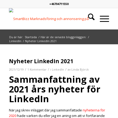
+46704711550
Du är här:
Startsida
/
Här är de senaste blogginläggen:
/
LinkedIn
/
Nyheter LinkedIn 2021
skriver:
Nyheter LinkedIn 2021
/
/
/
2021/12/19
1 Kommentar
i
LinkedIn
av
Linda Björck
Sammanfattning av
2021 års nyheter för
LinkedIn
När jag skrev inlägget där jag sammanfattade
nyheterna för
2020
hade varken du eller jag en aning om att vi fortfarande