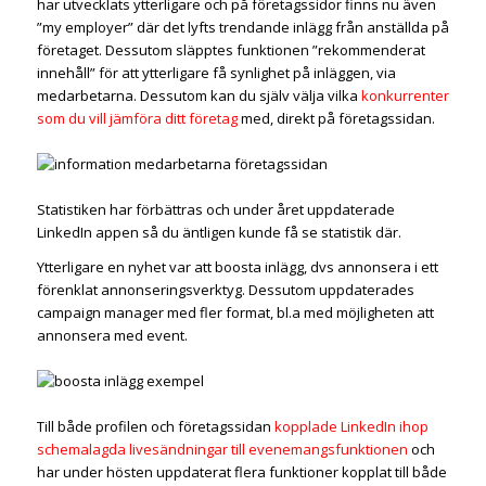
har utvecklats ytterligare och på företagssidor finns nu även
”my employer” där det lyfts trendande inlägg från anställda på
företaget. Dessutom släpptes funktionen ”rekommenderat
innehåll” för att ytterligare få synlighet på inläggen, via
medarbetarna. Dessutom kan du själv välja vilka
konkurrenter
som du vill jämföra ditt företag
med, direkt på företagssidan.
Statistiken har förbättras och under året uppdaterade
LinkedIn appen så du äntligen kunde få se statistik där.
Ytterligare en nyhet var att boosta inlägg, dvs annonsera i ett
förenklat annonseringsverktyg. Dessutom uppdaterades
campaign manager med fler format, bl.a med möjligheten att
annonsera med event.
Till både profilen och företagssidan
kopplade LinkedIn ihop
schemalagda livesändningar till evenemangsfunktionen
och
har under hösten uppdaterat flera funktioner kopplat till både