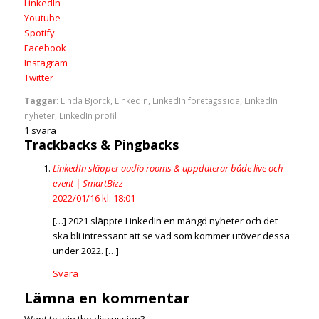
LinkedIn
Youtube
Spotify
Facebook
Instagram
Twitter
Taggar:
Linda Björck
,
LinkedIn
,
LinkedIn företagssida
,
LinkedIn
nyheter
,
LinkedIn profil
1
svara
Trackbacks & Pingbacks
LinkedIn släpper audio rooms & uppdaterar både live och
event | SmartBizz
2022/01/16 kl. 18:01
[…] 2021 släppte LinkedIn en mängd nyheter och det
ska bli intressant att se vad som kommer utöver dessa
under 2022. […]
Svara
Lämna en kommentar