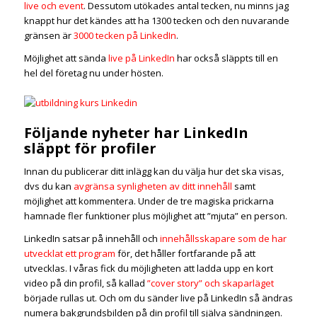
live och event
. Dessutom utökades antal tecken, nu minns jag
knappt hur det kändes att ha 1300 tecken och den nuvarande
gränsen är
3000 tecken på LinkedIn
.
Möjlighet att sända
live på LinkedIn
har också släppts till en
hel del företag nu under hösten.
Följande nyheter har LinkedIn
släppt för profiler
Innan du publicerar ditt inlägg kan du välja hur det ska visas,
dvs du kan
avgränsa synligheten av ditt innehåll
samt
möjlighet att kommentera. Under de tre magiska prickarna
hamnade fler funktioner plus möjlighet att ”mjuta” en person.
LinkedIn satsar på innehåll och
innehållsskapare som de har
utvecklat ett program
för, det håller fortfarande på att
utvecklas. I våras fick du möjligheten att ladda upp en kort
video på din profil, så kallad
”cover story” och skaparläget
började rullas ut. Och om du sänder live på LinkedIn så ändras
numera bakgrundsbilden på din profil till själva sändningen.