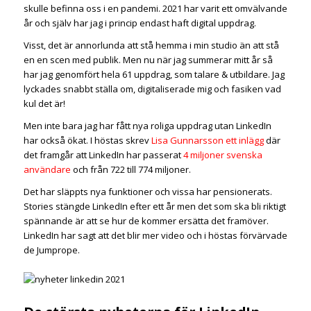
skulle befinna oss i en pandemi. 2021 har varit ett omvälvande
år och själv har jag i princip endast haft digital uppdrag.
Visst, det är annorlunda att stå hemma i min studio än att stå
en en scen med publik. Men nu när jag summerar mitt år så
har jag genomfört hela 61 uppdrag, som talare & utbildare. Jag
lyckades snabbt ställa om, digitaliserade mig och fasiken vad
kul det är!
Men inte bara jag har fått nya roliga uppdrag utan LinkedIn
har också ökat. I höstas skrev
Lisa Gunnarsson ett inlägg
där
det framgår att LinkedIn har passerat
4 miljoner svenska
användare
och från 722 till 774 miljoner.
Det har släppts nya funktioner och vissa har pensionerats.
Stories stängde LinkedIn efter ett år men det som ska bli riktigt
spännande är att se hur de kommer ersätta det framöver.
LinkedIn har sagt att det blir mer video och i höstas förvärvade
de Jumprope.