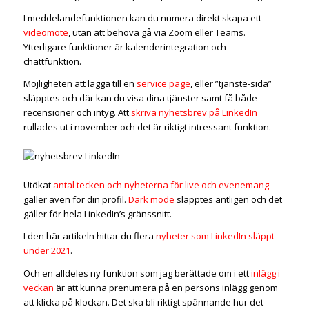
I meddelandefunktionen kan du numera direkt skapa ett
videomöte
, utan att behöva gå via Zoom eller Teams.
Ytterligare funktioner är kalenderintegration och
chattfunktion.
Möjligheten att lägga till en
service page
, eller ”tjänste-sida”
släpptes och där kan du visa dina tjänster samt få både
recensioner och intyg. Att
skriva nyhetsbrev på LinkedIn
rullades ut i november och det är riktigt intressant funktion.
Utökat
antal tecken och nyheterna för live och evenemang
gäller även för din profil.
Dark mode
släpptes äntligen och det
gäller för hela LinkedIn’s gränssnitt.
I den här artikeln hittar du flera
nyheter som LinkedIn släppt
under 2021
.
Och en alldeles ny funktion som jag berättade om i ett
inlägg i
veckan
är att kunna prenumera på en persons inlägg genom
att klicka på klockan. Det ska bli riktigt spännande hur det