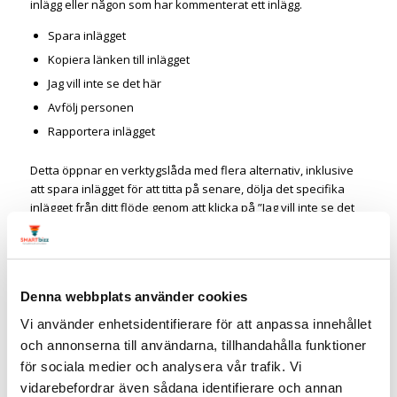
inlägg eller någon som har kommenterat ett inlägg.
Spara inlägget
Kopiera länken till inlägget
Jag vill inte se det här
Avfölj personen
Rapportera inlägget
Detta öppnar en verktygslåda med flera alternativ, inklusive
att spara inlägget för att titta på senare, dölja det specifika
inlägget från ditt flöde genom att klicka på ”Jag vill inte se det
här” och rapportera inlägget.
Denna webbplats använder cookies
Ännu en nyhet som LinkedIn håller på att släppa är att du kan
”mjuta” en person eller företagssida som kan dyka upp i ditt
Vi använder enhetsidentifierare för att anpassa innehållet
flöde pga att en av dina kontakter interagerade med det
och annonserna till användarna, tillhandahålla funktioner
specifika innehållet.
för sociala medier och analysera vår trafik. Vi
vidarebefordrar även sådana identifierare och annan