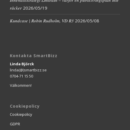
Innehållsstrategi LinkedIn – varför en publiceringsplan inte
räcker
2026/05/19
Kundcase | Robin Rudholm, VD R3
2026/05/08
Kontakta SmartBizz
Linda Björck
linda(@)smartbizz.se
0704-71 15 50
Välkommen!
Cookiepolicy
Cookiepolicy
GDPR