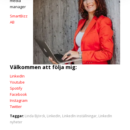
media
manager
SmartBizz
AB
Välkommen att följa mig:
LinkedIn
Youtube
Spotify
Facebook
Instagram
Twitter
Taggar:
Linda Björck
,
LinkedIn
,
LinkedIn inställningar
,
LinkedIn
nyheter