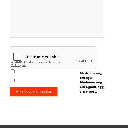
Meddela mig
om nya
kommentarer
Meddela mig
via e-post.
om nya inlägg
via e-post.