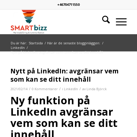
+46704711550
Du är här:
Startsida
/
Här är de senaste blogginläggen:
/
LinkedIn
/
Nytt på LinkedIn: avgränsar vem som kan se ditt innehåll
Nytt på LinkedIn: avgränsar vem
som kan se ditt innehåll
/
/
/
2021/02/14
0 Kommentarer
i
LinkedIn
av
Linda Björck
Ny funktion på
LinkedIn avgränsar
vem som kan se ditt
innehåll