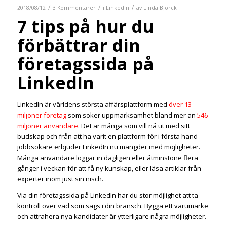
/
/
/
2018/08/12
3 Kommentarer
i
LinkedIn
av
Linda Björck
7 tips på hur du
förbättrar din
företagssida på
LinkedIn
LinkedIn är världens största affärsplattform med
över 13
miljoner företag
som söker uppmärksamhet bland mer än
546
miljoner användare
. Det är många som vill nå ut med sitt
budskap och från att ha varit en plattform för i första hand
jobbsökare erbjuder LinkedIn nu mängder med möjligheter.
Många användare loggar in dagligen eller åtminstone flera
gånger i veckan för att få ny kunskap, eller läsa artiklar från
experter inom just sin nisch.
Via din företagssida på LinkedIn har du stor möjlighet att ta
kontroll över vad som sägs i din bransch. Bygga ett varumärke
och attrahera nya kandidater är ytterligare några möjligheter.