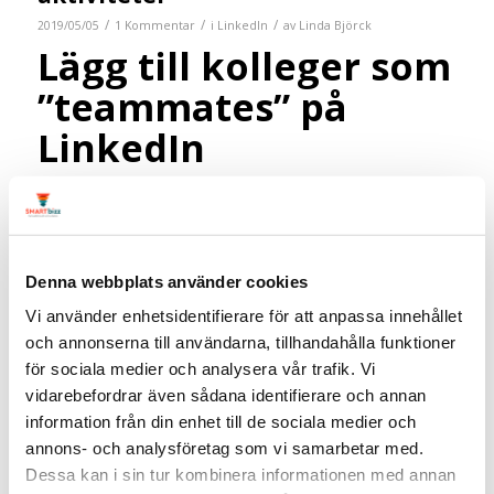
/
/
/
2019/05/05
1 Kommentar
i
LinkedIn
av
Linda Björck
Lägg till kolleger som
”teammates” på
LinkedIn
De människor du jobbar med är mer än bara medarbetare, de
kan också hjälpa dig att komma vidare i din karriär. Med
LinkedIns nya funktion kan du nu lägga till
vissa
av dina
kolleger som ”teammates”. Andra funktioner som LinkedIn
Denna webbplats använder cookies
nyligen har släppt är möjlighet att
ladda upp dokument och
fler reaktioner på inlägg
, att du kan
boka möten i din kalender
Vi använder enhetsidentifierare för att anpassa innehållet
direkt på LinkedIn
och
lookalike audience
.
och annonserna till användarna, tillhandahålla funktioner
för sociala medier och analysera vår trafik. Vi
OBS!
LinkedIn har tagit bort funktionen teammates maj 2021.
vidarebefordrar även sådana identifierare och annan
information från din enhet till de sociala medier och
annons- och analysföretag som vi samarbetar med.
LinkedIn säger att 95% av de yrkesverksamma tycker att det är
Dessa kan i sin tur kombinera informationen med annan
en bra idé att ha vänner på jobbet och 63% säger att de har