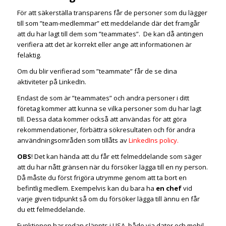
För att säkerställa transparens får de personer som du lägger
till som ”team-medlemmar” ett meddelande där det framgår
att du har lagt till dem som ”teammates”. De kan då antingen
verifiera att det är korrekt eller ange att informationen är
felaktig.
Om du blir verifierad som ”teammate” får de se dina
aktiviteter på LinkedIn.
Endast de som är ”teammates” och andra personer i ditt
företag kommer att kunna se vilka personer som du har lagt
till. Dessa data kommer också att användas för att göra
rekommendationer, förbättra sökresultaten och för andra
användningsområden som tillåts av
LinkedIns policy.
OBS
! Det kan hända att du får ett felmeddelande som säger
att du har nått gränsen när du försöker lägga till en ny person.
Då måste du först frigöra utrymme genom att ta bort en
befintlig medlem. Exempelvis kan du bara ha
en chef
vid
varje given tidpunkt så om du försöker lägga till ännu en får
du ett felmeddelande.
Funktionen har redan släppts i USA, både via dator och mobil