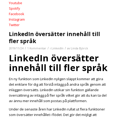
Youtube
Spotify
Facebook
Instagram
Twitter
LinkedIn översätter innehåll till
fler språk
/
/
/
2019/11/24
1 Kommentar
i
LinkedIn
av
Linda Björck
LinkedIn översätter
innehåll till fler språk
En ny funktion som LinkedIn nyligen släppt kommer att göra
det enklare för dig att förstå inlägg på andra språk genom att
inläggen översätts. LinkedIn utökar sin funktion gällande
översättning av inlägg på fler språk vilket gör att du kan ta del
av ännu mer innehåll som postas på plattformen.
Under de senaste åren har LinkedIn rullat ut flera funktioner
som översätter innehållet i flödet. Det gör det möjligt att