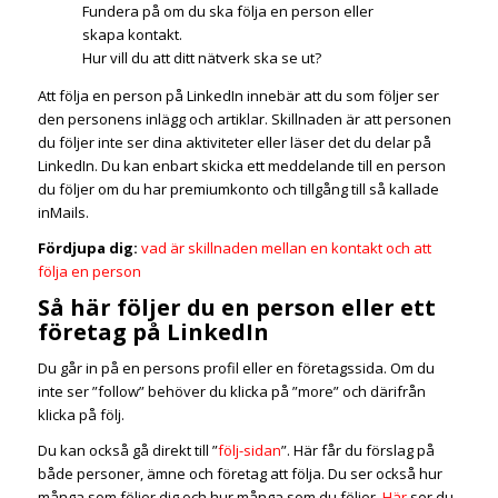
Fundera på om du ska följa en person eller
skapa kontakt.
Hur vill du att ditt nätverk ska se ut?
Att följa en person på LinkedIn innebär att du som följer ser
den personens inlägg och artiklar. Skillnaden är att personen
du följer inte ser dina aktiviteter eller läser det du delar på
LinkedIn. Du kan enbart skicka ett meddelande till en person
du följer om du har premiumkonto och tillgång till så kallade
inMails.
Fördjupa dig:
vad är skillnaden mellan en kontakt och att
följa en person
Så här följer du en person eller ett
företag på LinkedIn
Du går in på en persons profil eller en företagssida. Om du
inte ser ”follow” behöver du klicka på ”more” och därifrån
klicka på följ.
Du kan också gå direkt till ”
följ-sidan
”. Här får du förslag på
både personer, ämne och företag att följa. Du ser också hur
många som följer dig och hur många som du följer.
Här
ser du