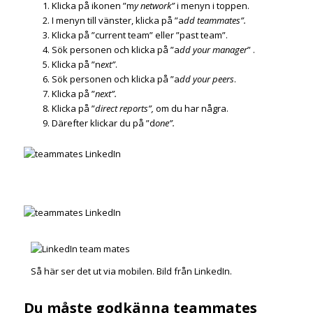
Klicka på ikonen ”m
y network”
i menyn i toppen.
I menyn till vänster, klicka på ”a
dd teammates”.
Klicka på ”current team” eller ”past team”.
Sök personen och klicka på ”a
dd your manager
” .
Klicka på ”n
ext”
.
Sök personen och klicka på ”a
dd your peers
.
Klicka på ”
next”.
Klicka på ”
direct reports”,
om du har några.
Därefter klickar du på ”d
one”.
Så här ser det ut via mobilen. Bild från LinkedIn.
Du måste godkänna teammates