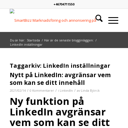
+46704711550
Du är här:
Startsida
/
Här är de senaste blogginläggen:
/
LinkedIn inställningar
Taggarkiv:
LinkedIn inställningar
Nytt på LinkedIn: avgränsar vem
som kan se ditt innehåll
/
/
/
2021/02/14
0 Kommentarer
i
LinkedIn
av
Linda Björck
Ny funktion på
LinkedIn avgränsar
vem som kan se ditt