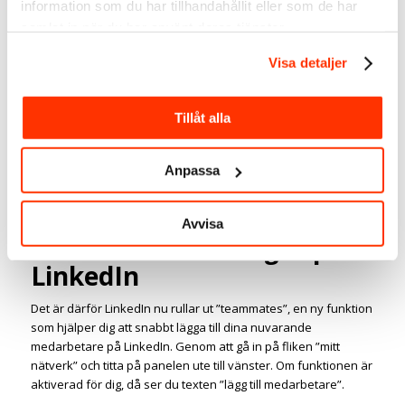
information som du har tillhandahållit eller som de har
relationer med sina medarbetare utanför kontoret. Baserat på
samlat in när du har använt deras tjänster.
en
studie som LinkedIn
publicerade förra månaden kan det
också hjälpa dig att utveckla din karriär genom att ha vänner
Visa detaljer
på jobbet.
LinkedIn ser att deras medlemmar är 60% mer
Tillåt alla
benägna att gilla, kommentera och dela sina
kollegers inlägg jämfört med andra kontakters.
Relaterad artikel
Bygg varumärket med hjälp av
Anpassa
medarbetarna – employee advocacy
Engagera dig mer med vad
Avvisa
dina medarbetare gör på
LinkedIn
Det är därför LinkedIn nu rullar ut ”teammates”, en ny funktion
som hjälper dig att snabbt lägga till dina nuvarande
medarbetare på LinkedIn. Genom att gå in på fliken ”mitt
nätverk” och titta på panelen ute till vänster. Om funktionen är
aktiverad för dig, då ser du texten ”lägg till medarbetare”.