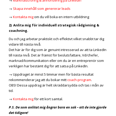
→
Marknadsföring & annonsering på LinkedIn
→
Skapa innehåll som genererar leads
→
Kontakta mig
om du vill boka en intern utbildning
2) Anlita mig för individuell strategisk rådgivning &
coachning.
Du och jag arbetar praktiskt och effektivt vilket snabbt tar dig
vidare till nästa nivå.
Det här är för dig som är genuint intresserad av att ta LinkedIn
till nästa nivå. Det är främst för beslutsfattare, Vd/chefer,
marknad/kommunikation eller om du är en entreprenör som
verkligen har bestämt dig för att satsa på LinkedIn.
→ Uppdraget är minst 5 timmar men för bästa resultat
rekommenderar jag att du bokar mitt
coach-program
.
OBS! Dessa uppdrag är helt skräddarsydda och tas i mån av
tid.
→
Kontakta mig
för ett kort samtal.
P.S. De som anlitat mig ångrar bara en sak – att de inte gjorde
det tidigare!