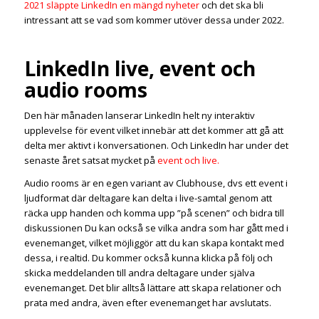
2021 släppte LinkedIn en mängd nyheter
och det ska bli
intressant att se vad som kommer utöver dessa under 2022.
LinkedIn live, event och
audio rooms
Den här månaden lanserar LinkedIn helt ny interaktiv
upplevelse för event vilket innebär att det kommer att gå att
delta mer aktivt i konversationen. Och LinkedIn har under det
senaste året satsat mycket på
event och live.
Audio rooms är en egen variant av Clubhouse, dvs ett event i
ljudformat där deltagare kan delta i live-samtal genom att
räcka upp handen och komma upp ”på scenen” och bidra till
diskussionen Du kan också se vilka andra som har gått med i
evenemanget, vilket möjliggör att du kan skapa kontakt med
dessa, i realtid. Du kommer också kunna klicka på följ och
skicka meddelanden till andra deltagare under själva
evenemanget. Det blir alltså lättare att skapa relationer och
prata med andra, även efter evenemanget har avslutats.