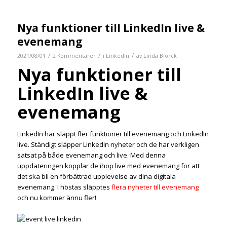
Nya funktioner till LinkedIn live &
evenemang
/
/
/
2021/08/01
2 Kommentarer
i
LinkedIn
av
Linda Björck
Nya funktioner till
LinkedIn live &
evenemang
LinkedIn har släppt fler funktioner till evenemang och LinkedIn
live. Ständigt släpper LinkedIn nyheter och de har verkligen
satsat på både evenemang och live. Med denna
uppdateringen kopplar de ihop live med evenemang för att
det ska bli en förbättrad upplevelse av dina digitala
evenemang. I höstas släpptes
flera nyheter till evenemang
och nu kommer ännu fler!