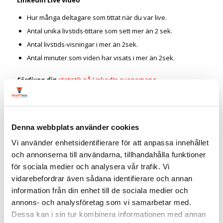
Hur många deltagare som tittat när du var live.
Antal unika livstids-tittare som sett mer än 2 sek.
Antal livstids-visningar i mer än 2sek.
Antal minuter som viden har visats i mer än 2sek.
Fördjupa di
g
statistik på LinkedIn evenemang
5 strategier för att lyckas
med LinkedIn Live Events
Denna webbplats använder cookies
Visste du att livesändningar får upp till 7 gånger fler reaktioner
och 24 gånger fler kommentarer än vanliga videor?
Vi använder enhetsidentifierare för att anpassa innehållet
Med LinkedIn Live kan du nå din professionella målgrupp – i
och annonserna till användarna, tillhandahålla funktioner
realtid, var du än är.
för sociala medier och analysera vår trafik. Vi
Här är fem smarta strategier för att få ut mer av dina
vidarebefordrar även sådana identifierare och annan
livesändningar:
information från din enhet till de sociala medier och
annons- och analysföretag som vi samarbetar med.
1. Planera i förväg och marknadsför
Dessa kan i sin tur kombinera informationen med annan