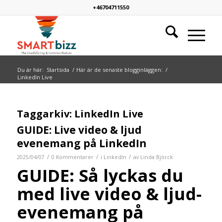
+46704711550
Du är här:
Startsida
/
Här är de senaste blogginläggen:
/
LinkedIn Live
Taggarkiv:
LinkedIn Live
GUIDE: Live video & ljud
evenemang på LinkedIn
/
/
/
2025/04/07
0 Kommentarer
i
LinkedIn
av
Linda Björck
GUIDE: Så lyckas du
med live video & ljud-
evenemang på