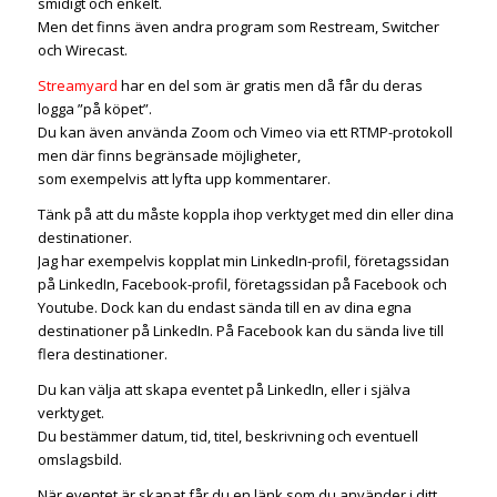
smidigt och enkelt.
Men det finns även andra program som Restream, Switcher
och Wirecast.
Streamyard
har en del som är gratis men då får du deras
logga ”på köpet”.
Du kan även använda Zoom och Vimeo via ett RTMP-protokoll
men där finns begränsade möjligheter,
som exempelvis att lyfta upp kommentarer.
Tänk på att du måste koppla ihop verktyget med din eller dina
destinationer.
Jag har exempelvis kopplat min LinkedIn-profil, företagssidan
på LinkedIn, Facebook-profil, företagssidan på Facebook och
Youtube. Dock kan du endast sända till en av dina egna
destinationer på LinkedIn. På Facebook kan du sända live till
flera destinationer.
Du kan välja att skapa eventet på LinkedIn, eller i själva
verktyget.
Du bestämmer datum, tid, titel, beskrivning och eventuell
omslagsbild.
När eventet är skapat får du en länk som du använder i ditt