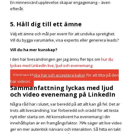
En minnesvärd upplevelse skapar engagemang – även
efteråt.
5. Håll dig till ett ämne
Välj ett ämne och mål per event för att undvika spretighet.
Vill du bygga varumärke, visa expertis eller generera leads?
Vill du ha mer kunskap?
I den här livesändningen ger jag ännu fler tips om
hur du
lyckas med LinkedIn live, ljud och evenemang
Vänligen
klicka här och acceptera kakor
för att titta på den
här videon.
Sammanfattning lyckas med ljud
och video evenemang på LinkedIn
Några råd här i slutet, var beredd på att allt kan gå fel. Det är
trots allt livesändning. Var förberedd och orädd för att testa
nytt eller starta om. Att konsekvent ha evenemang i din
innehållsplan är en framgångsfaktor. 79% säger att live video
ger en mer autentisk närvaro och interaktion. Så hitta en takt