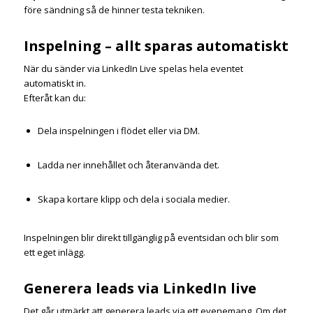
före sändning så de hinner testa tekniken.
Inspelning – allt sparas automatiskt
När du sänder via LinkedIn Live spelas hela eventet
automatiskt in.
Efteråt kan du:
Dela inspelningen i flödet eller via DM.
Ladda ner innehållet och återanvända det.
Skapa kortare klipp och dela i sociala medier.
Inspelningen blir direkt tillgänglig på eventsidan och blir som
ett eget inlägg.
Generera leads via LinkedIn live
Det går utmärkt att generera leads via ett evenemang. Om det