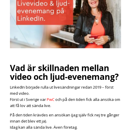
Vad är skillnaden mellan
video och ljud-evenemang?
LinkedIn började rulla ut livesändningar redan 2019 – först
med video.
Först ut i Sverige var
PwC
och på den tiden fick alla ansöka om
att få lov att sända live.
På den tiden krävdes en ansökan (jag själv fick nej tre gånger
innan det blev ett ja).
Idag kan alla sända live. Även företag.