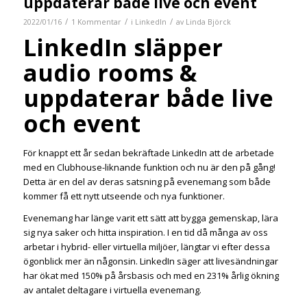
uppdaterar både live och event
/
/
/
2022/01/16
1 Kommentar
i
LinkedIn
av
Linda Björck
LinkedIn släpper
audio rooms &
uppdaterar både live
och event
För knappt ett år sedan bekräftade LinkedIn att de arbetade
med en Clubhouse-liknande funktion och nu är den på gång!
Detta är en del av deras satsning på evenemang som både
kommer få ett nytt utseende och nya funktioner.
Evenemang har länge varit ett sätt att bygga gemenskap, lära
sig nya saker och hitta inspiration. I en tid då många av oss
arbetar i hybrid- eller virtuella miljöer, längtar vi efter dessa
ögonblick mer än någonsin. LinkedIn säger att livesändningar
har ökat med 150% på årsbasis och med en 231% årlig ökning
av antalet deltagare i virtuella evenemang.