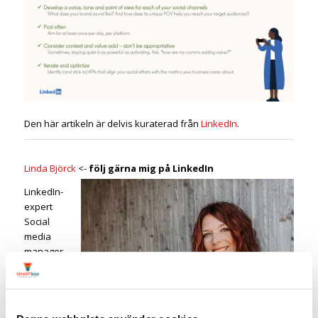
Den här artikeln är delvis kuraterad från
LinkedIn
.
Linda Björck
<-
följ gärna mig på LinkedIn
LinkedIn-
expert
Social
media
manager
SmartBizz
AB