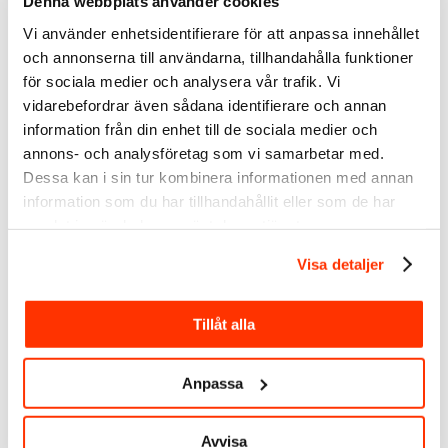
Denna webbplats använder cookies
Vi använder enhetsidentifierare för att anpassa innehållet
och annonserna till användarna, tillhandahålla funktioner
för sociala medier och analysera vår trafik. Vi
vidarebefordrar även sådana identifierare och annan
Välkommen att följa mig:
information från din enhet till de sociala medier och
LinkedIn
annons- och analysföretag som vi samarbetar med.
Youtube
Dessa kan i sin tur kombinera informationen med annan
Spotify
information som du har tillhandahållit eller som de har
Facebook
samlat in när du har använt deras tjänster.
Instagram
Twitter
Visa detaljer
Taggar:
Linda Björck
,
personligt varumärke
,
Sociala medier
,
Varumärke
Tillåt alla
Anpassa
2
Avvisa
KOMMENTARER