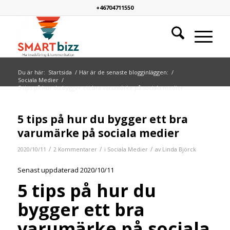
+46704711550
Du är här:
Startsida
/
Här är de senaste blogginläggen:
/
Sociala Medier
/
5 tips på hur du bygger ett bra varumärke på sociala medier
skriver:
skriver:
5 tips på hur du bygger ett bra
varumärke på sociala medier
/
/
/
2020/10/11
2 Kommentarer
i
Sociala Medier
av
Linda Björck
Senast uppdaterad 2020/10/11
5 tips på hur du
bygger ett bra
varumärke på sociala