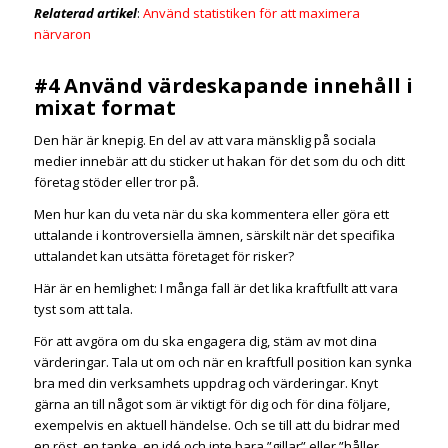
Relaterad artikel
:
Använd statistiken för att maximera
närvaron
#4 Använd värdeskapande innehåll i
mixat format
Den här är knepig. En del av att vara mänsklig på sociala
medier innebär att du sticker ut hakan för det som du och ditt
företag stöder eller tror på.
Men hur kan du veta när du ska kommentera eller göra ett
uttalande i kontroversiella ämnen, särskilt när det specifika
uttalandet kan utsätta företaget för risker?
Här är en hemlighet: I många fall är det lika kraftfullt att vara
tyst som att tala.
För att avgöra om du ska engagera dig, stäm av mot dina
värderingar. Tala ut om och när en kraftfull position kan synka
bra med din verksamhets uppdrag och värderingar. Knyt
gärna an till något som är viktigt för dig och för dina följare,
exempelvis en aktuell händelse. Och se till att du bidrar med
en röst, en tanke, en idé och inte bara ”gillar” eller ”håller