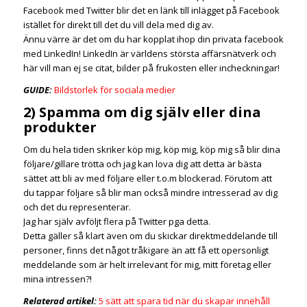
Facebook med Twitter blir det en länk till inlägget på Facebook
istället för direkt till det du vill dela med dig av.
Ännu värre är det om du har kopplat ihop din privata facebook
med LinkedIn! LinkedIn är världens största affärsnätverk och
här vill man ej se citat, bilder på frukosten eller incheckningar!
GUIDE:
Bildstorlek för sociala medier
2) Spamma om dig själv eller dina
produkter
Om du hela tiden skriker köp mig, köp mig, köp mig så blir dina
följare/gillare trötta och jag kan lova dig att detta är bästa
sättet att bli av med följare eller t.o.m blockerad. Förutom att
du tappar följare så blir man också mindre intresserad av dig
och det du representerar.
Jag har själv avföljt flera på Twitter pga detta.
Detta gäller så klart även om du skickar direktmeddelande till
personer, finns det något tråkigare än att få ett opersonligt
meddelande som är helt irrelevant för mig, mitt företag eller
mina intressen?!
Relaterad artikel:
5 sätt att spara tid när du skapar innehåll