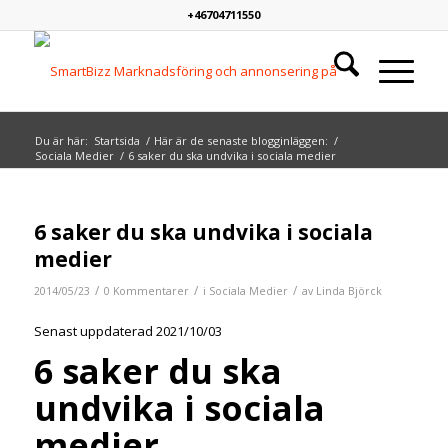
+46704711550
Du är här:
Startsida
/
Här är de senaste blogginläggen:
/
Sociala Medier
/
6 saker du ska undvika i sociala medier
6 saker du ska undvika i sociala
medier
/
/
/
2014/05/23
0 Kommentarer
i
Sociala Medier
av
Linda Björck
Senast uppdaterad 2021/10/03
6 saker du ska
undvika i sociala
medier