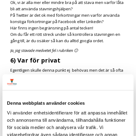
Ok, vi är alla mer eller mindre bra på att stava men varför låta
bli att använda stavningshjälpen?
På Twitter är det ok med förkortningar men varför använda
konstiga förkortningar på Facebook eller LinkedIn?
Här finns ingen begränsning på antal tecken!
Om du får ett rött streck under så kontrollera stavningen en
gång till, är du osäker så kan du alltid googla ordet.
Ja, jag stavade medvetet fel i rubriken 🙂
6) Var för privat
Egentligen skulle denna punkt ej behövas men det är så ofta
jag läser;
i morgon åker jag till Thailand
här är min adress och mobilnr – välkommen att besöka eller
ringa mig!
Denna webbplats använder cookies
var du är under dagen
partybilder – kanske kul just då men hur kul är det om ett
Vi använder enhetsidentifierare för att anpassa innehållet
halvår?
och annonserna till användarna, tillhandahålla funktioner
för sociala medier och analysera vår trafik. Vi
Vad tycker du man ska undvika i
vidarebefordrar även sådana identifierare och annan