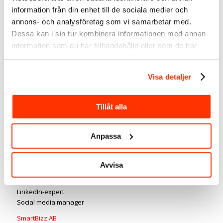
sociala medier – tipsa gärna!
information från din enhet till de sociala medier och
annons- och analysföretag som vi samarbetar med.
Linda Björck
<-
följ gärna mig på LinkedIn
Dessa kan i sin tur kombinera informationen med annan
information som du har tillhandahållit eller som de har
samlat in när du har använt deras tjänster.
Visa detaljer
Tillåt alla
Anpassa
Avvisa
LinkedIn-expert
Social media manager
SmartBizz AB