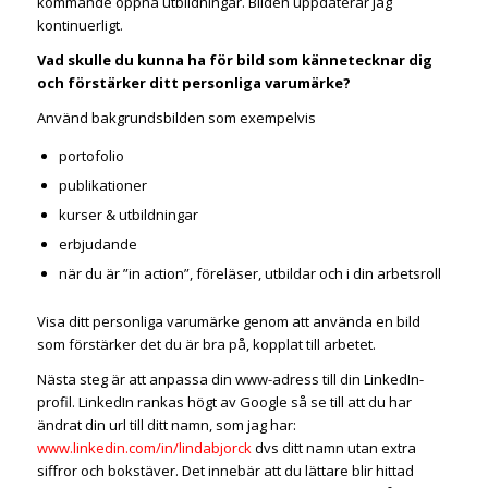
kommande öppna utbildningar. Bilden uppdaterar jag
kontinuerligt.
Vad skulle du kunna ha för bild som kännetecknar dig
och förstärker ditt personliga varumärke?
Använd bakgrundsbilden som exempelvis
portofolio
publikationer
kurser & utbildningar
erbjudande
när du är ”in action”, föreläser, utbildar och i din arbetsroll
Visa ditt personliga varumärke genom att använda en bild
som förstärker det du är bra på, kopplat till arbetet.
Nästa steg är att anpassa din www-adress till din LinkedIn-
profil. LinkedIn rankas högt av Google så se till att du har
ändrat din url till ditt namn, som jag har:
www.linkedin.com/in/lindabjorck
dvs ditt namn utan extra
siffror och bokstäver. Det innebär att du lättare blir hittad