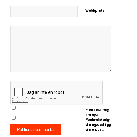
Webbplats
Meddela mig
om nya
kommentarer
Meddela mig
via e-post.
om nya inlägg
via e-post.