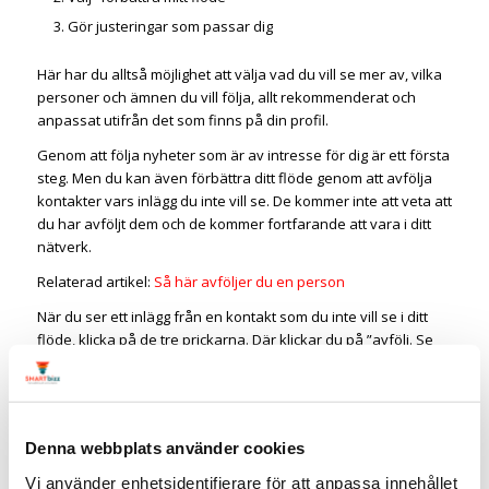
Gör justeringar som passar dig
Här har du alltså möjlighet att välja vad du vill se mer av, vilka
personer och ämnen du vill följa, allt rekommenderat och
anpassat utifrån det som finns på din profil.
Genom att följa nyheter som är av intresse för dig är ett första
steg. Men du kan även förbättra ditt flöde genom att avfölja
kontakter vars inlägg du inte vill se. De kommer inte att veta att
du har avföljt dem och de kommer fortfarande att vara i ditt
nätverk.
Relaterad artikel:
Så här avföljer du en person
När du ser ett inlägg från en kontakt som du inte vill se i ditt
flöde, klicka på de tre prickarna. Där klickar du på ”avfölj. Se
bara till att det är rätt person så du inte avföljer en person
som har kommenterat ett inlägg.
Extra tips:
LinkedIn anpassar sig så använd det på rätt sätt.
Dina olika aktiviteter sänder signaler och bestämmer vad du
Denna webbplats använder cookies
ser i ditt flöde.
Vi använder enhetsidentifierare för att anpassa innehållet