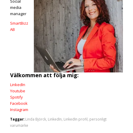
Social
media
manager
SmartBizz
AB
Välkommen att följa mig:
LinkedIn
Youtube
Spotify
Facebook
Instagram
Taggar:
Linda Björck
,
LinkedIn
,
LinkedIn profil
,
personligt
varumärke