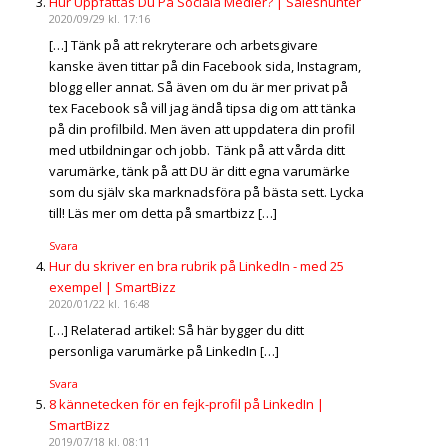
Hur Uppfattas Du På Sociala Medier? | Saleshunter
2020/09/29 kl. 17:16
[…] Tänk på att rekryterare och arbetsgivare
kanske även tittar på din Facebook sida, Instagram,
blogg eller annat. Så även om du är mer privat på
tex Facebook så vill jag ändå tipsa dig om att tänka
på din profilbild. Men även att uppdatera din profil
med utbildningar och jobb. Tänk på att vårda ditt
varumärke, tänk på att DU är ditt egna varumärke
som du själv ska marknadsföra på bästa sett. Lycka
till! Läs mer om detta på smartbizz […]
Svara
Hur du skriver en bra rubrik på LinkedIn - med 25
exempel | SmartBizz
2020/01/22 kl. 16:48
[…] Relaterad artikel: Så här bygger du ditt
personliga varumärke på LinkedIn […]
Svara
8 kännetecken för en fejk-profil på LinkedIn |
SmartBizz
2019/07/18 kl. 08:11