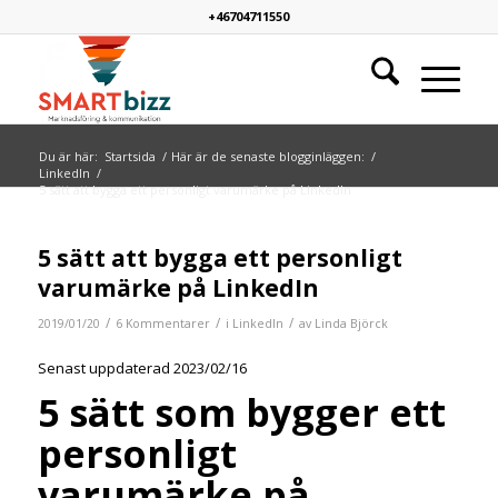
+46704711550
Du är här:
Startsida
/
Här är de senaste blogginläggen:
/
LinkedIn
/
5 sätt att bygga ett personligt varumärke på LinkedIn
skriver:
skriver:
skriver:
skriver:
skriver:
skriver:
5 sätt att bygga ett personligt
varumärke på LinkedIn
/
/
/
2019/01/20
6 Kommentarer
i
LinkedIn
av
Linda Björck
Senast uppdaterad 2023/02/16
5 sätt som bygger ett
personligt
varumärke på