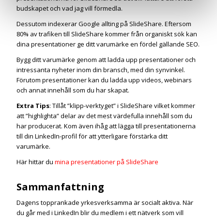
budskapet och vad jag vill förmedla.
Dessutom indexerar Google allting på SlideShare. Eftersom
80% av trafiken till SlideShare kommer från organiskt sök kan
dina presentationer ge ditt varumärke en fördel gällande SEO.
Bygg ditt varumärke genom att ladda upp presentationer och
intressanta nyheter inom din bransch, med din synvinkel.
Förutom presentationer kan du ladda upp videos, webinars
och annat innehåll som du har skapat.
Extra Tips
:
Tillåt ”klipp-verktyget” i SlideShare vilket kommer
att ”highlighta” delar av det mest värdefulla innehåll som du
har producerat. Kom även ihåg att lägga till presentationerna
till din LinkedIn-profil för att ytterligare förstärka ditt
varumärke.
Här hittar du
mina presentationer på SlideShare
Sammanfattning
Dagens topprankade yrkesverksamma är socialt aktiva. När
du går med i LinkedIn blir du medlem i ett nätverk som vill