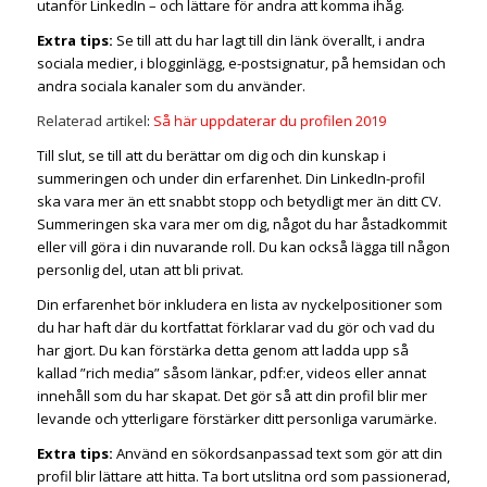
utanför LinkedIn – och lättare för andra att komma ihåg.
Extra tips:
Se till att du har lagt till din länk överallt, i andra
sociala medier, i blogginlägg, e-postsignatur, på hemsidan och
andra sociala kanaler som du använder.
Relaterad artikel
:
Så här uppdaterar du profilen 2019
Till slut, se till att du berättar om dig och din kunskap i
summeringen och under din erfarenhet. Din LinkedIn-profil
ska vara mer än ett snabbt stopp och betydligt mer än ditt CV.
Summeringen ska vara mer om dig, något du har åstadkommit
eller vill göra i din nuvarande roll. Du kan också lägga till någon
personlig del, utan att bli privat.
Din erfarenhet bör inkludera en lista av nyckelpositioner som
du har haft där du kortfattat förklarar vad du gör och vad du
har gjort. Du kan förstärka detta genom att ladda upp så
kallad ”rich media” såsom länkar, pdf:er, videos eller annat
innehåll som du har skapat. Det gör så att din profil blir mer
levande och ytterligare förstärker ditt personliga varumärke.
Extra tips:
Använd en sökordsanpassad text som gör att din
profil blir lättare att hitta.
Ta bort utslitna ord som passionerad,