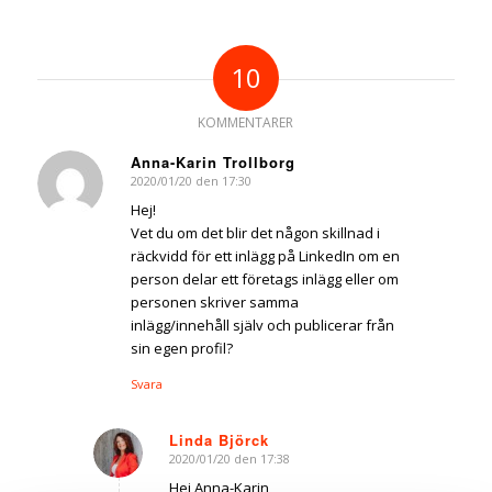
10
KOMMENTARER
Anna-Karin Trollborg
2020/01/20 den 17:30
says:
Hej!
Vet du om det blir det någon skillnad i
räckvidd för ett inlägg på LinkedIn om en
person delar ett företags inlägg eller om
personen skriver samma
inlägg/innehåll själv och publicerar från
sin egen profil?
Svara
Linda Björck
2020/01/20 den 17:38
says:
Hej Anna-Karin,