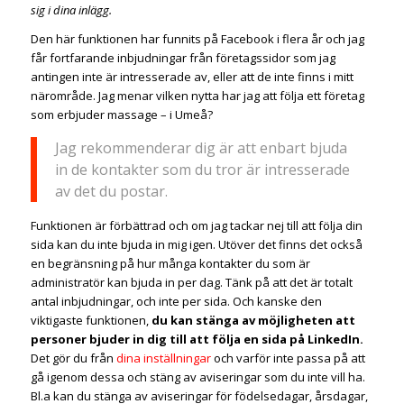
sig i dina inlägg.
Den här funktionen har funnits på Facebook i flera år och jag
får fortfarande inbjudningar från företagssidor som jag
antingen inte är intresserade av, eller att de inte finns i mitt
närområde. Jag menar vilken nytta har jag att följa ett företag
som erbjuder massage – i Umeå?
Jag rekommenderar dig är att enbart bjuda
in de kontakter som du tror är intresserade
av det du postar.
Funktionen är förbättrad och om jag tackar nej till att följa din
sida kan du inte bjuda in mig igen. Utöver det finns det också
en begränsning på hur många kontakter du som är
administratör kan bjuda in per dag. Tänk på att det är totalt
antal inbjudningar, och inte per sida. Och kanske den
viktigaste funktionen,
du kan stänga av möjligheten att
personer bjuder in dig till att följa en sida på LinkedIn.
Det gör du från
dina inställningar
och varför inte passa på att
gå igenom dessa och stäng av aviseringar som du inte vill ha.
Bl.a kan du stänga av aviseringar för födelsedagar, årsdagar,