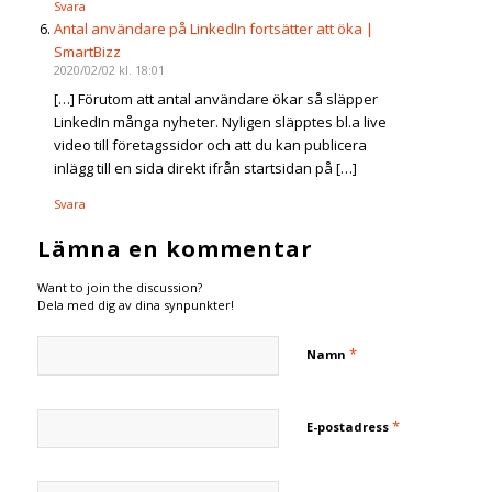
Svara
Antal användare på LinkedIn fortsätter att öka |
SmartBizz
2020/02/02 kl. 18:01
[…] Förutom att antal användare ökar så släpper
LinkedIn många nyheter. Nyligen släpptes bl.a live
video till företagssidor och att du kan publicera
inlägg till en sida direkt ifrån startsidan på […]
Svara
Lämna en kommentar
Want to join the discussion?
Dela med dig av dina synpunkter!
*
Namn
*
E-postadress