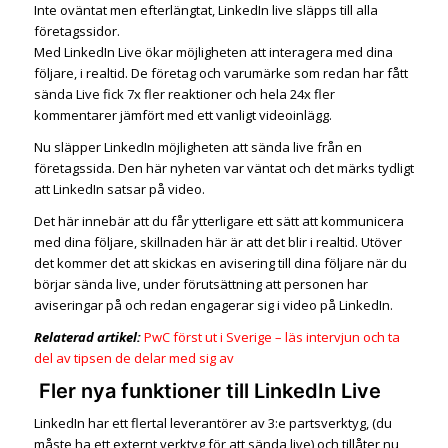
Inte oväntat men efterlängtat, LinkedIn live släpps till alla
företagssidor.
Med LinkedIn Live ökar möjligheten att interagera med dina
följare, i realtid. De företag och varumärke som redan har fått
sända Live fick 7x fler reaktioner och hela 24x fler
kommentarer jämfört med ett vanligt videoinlägg.
Nu släpper LinkedIn möjligheten att sända live från en
företagssida. Den här nyheten var väntat och det märks tydligt
att LinkedIn satsar på video.
Det här innebär att du får ytterligare ett sätt att kommunicera
med dina följare, skillnaden här är att det blir i realtid. Utöver
det kommer det att skickas en avisering till dina följare när du
börjar sända live, under förutsättning att personen har
aviseringar på och redan engagerar sig i video på LinkedIn.
Relaterad artikel:
PwC först ut i Sverige – läs intervjun och ta
del av tipsen de delar med sig av
Fler nya funktioner till LinkedIn Live
LinkedIn har ett flertal leverantörer av 3:e partsverktyg, (du
måste ha ett externt verktyg för att sända live) och tillåter nu