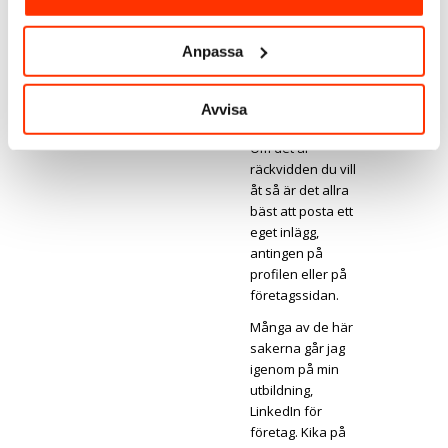
Linda Björck
Anpassa
2020/01/22 den 06:36
says:
Hej igen,
Ja, alla delningar
Avvisa
ger lägre räckvidd.
Om det är
räckvidden du vill
åt så är det allra
bäst att posta ett
eget inlägg,
antingen på
profilen eller på
företagssidan.
Många av de här
sakerna går jag
igenom på min
utbildning,
LinkedIn för
företag. Kika på