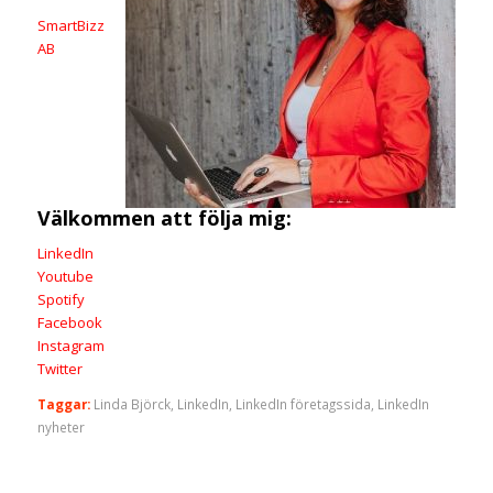
SmartBizz
AB
Välkommen att följa mig:
LinkedIn
Youtube
Spotify
Facebook
Instagram
Twitter
Taggar:
Linda Björck
,
LinkedIn
,
LinkedIn företagssida
,
LinkedIn
nyheter