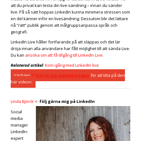
att du privat kan testa din live-sändning – innan du sänder
live. På så sätt hoppas LinkedIn kunna minimera stressen som
en del känner inför en livesändning. Dessutom blir det lättare
nå ”rätt” publik genom att målgruppsanpassa språk och
geografi.
LinkedIn Live håller fortfarande på att släppas och det lär
dröja innan alla användare har fått möjlighet till att sända Live.
Du kan
ansöka om att få tillgång till LinkedIn Live.
Relaterad artikel
:
Kom igång med LinkedIn live
Vänligen
klicka här och acceptera kakor
för att titta på den
här videon.
Linda Björck
<-
följ gärna mig på LinkedIn
Social
media
manager
LinkedIn-
expert