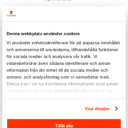
Ja, ett inlägg som postas direkt på
en profil får bättre räckvidd än på
en företagssida.
Vänligen,
Denna webbplats använder cookies
Linda
Vi använder enhetsidentifierare för att anpassa innehållet
Svara
och annonserna till användarna, tillhandahålla funktioner
för sociala medier och analysera vår trafik. Vi
Anna-Karin Trollborg
vidarebefordrar även sådana identifierare och annan
2020/01/21 den 13:19
information från din enhet till de sociala medier och
says:
Tack för supersnabbt
annons- och analysföretag som vi samarbetar med.
svar! Gäller samma sak att
Dessa kan i sin tur kombinera informationen med annan
det blir lägre räckvidd om
information som du har tillhandahållit eller som de har
man delar en privatprofils
samlat in när du har använt deras tjänster.
inlägg än om man postar
ett eget inlägg som
Visa detaljer
privatperson?
Svara
Tillåt alla