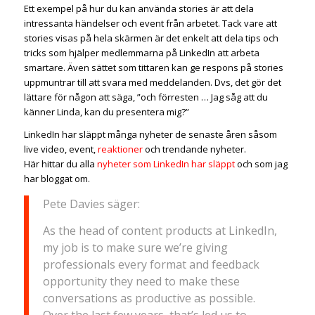
Ett exempel på hur du kan använda stories är att dela
intressanta händelser och event från arbetet. Tack vare att
stories visas på hela skärmen är det enkelt att dela tips och
tricks som hjälper medlemmarna på LinkedIn att arbeta
smartare. Även sättet som tittaren kan ge respons på stories
uppmuntrar till att svara med meddelanden. Dvs, det gör det
lättare för någon att säga, ”och förresten … Jag såg att du
känner Linda, kan du presentera mig?”
LinkedIn har släppt många nyheter de senaste åren såsom
live video, event,
reaktioner
och trendande nyheter.
Här hittar du alla
nyheter som LinkedIn har släppt
och som jag
har bloggat om.
Pete Davies säger:
As the head of content products at LinkedIn,
my job is to make sure we’re giving
professionals every format and feedback
opportunity they need to make these
conversations as productive as possible.
Over the last few years, that’s led us to