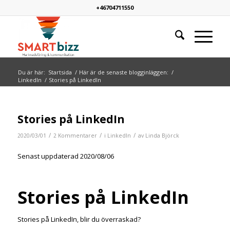
+46704711550
Du är här:
Startsida
/
Här är de senaste blogginläggen:
/
LinkedIn
/
Stories på LinkedIn
skriver:
skriver:
Stories på LinkedIn
/
/
/
2020/03/01
2 Kommentarer
i
LinkedIn
av
Linda Björck
Senast uppdaterad 2020/08/06
Stories på LinkedIn
Stories på LinkedIn, blir du överraskad?