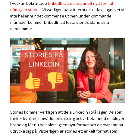
I veckan bekräftade
LinkedIn att de testar ett nytt format,
nämligen stories
. Visserligen bara internt och i dagsläget vet vi
inte heller hur det kommer se ut men under kommande
månader kommer LinkedIn att testa stories bland sina
medlemmar.
Stories kommer verkligen att dela LinkedIn i två läger. De som
tänker kvalitét, omvärldsbevakning och arbetar med employer
branding får nu helt plötsligt ett nytt format och ett nytt sätt att
uttrycka sig på. Visserligen är stories ett enkelt format som