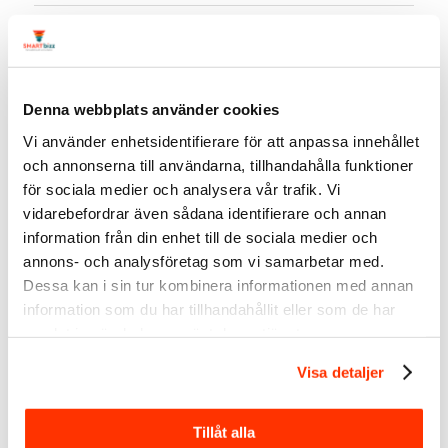
Linda Björck
<-
följ gärna mig på LinkedIn
LinkedIn-
expert
Denna webbplats använder cookies
Social
media
Vi använder enhetsidentifierare för att anpassa innehållet
manager
och annonserna till användarna, tillhandahålla funktioner
för sociala medier och analysera vår trafik. Vi
SmartBizz
vidarebefordrar även sådana identifierare och annan
AB
information från din enhet till de sociala medier och
annons- och analysföretag som vi samarbetar med.
Dessa kan i sin tur kombinera informationen med annan
information som du har tillhandahållit eller som de har
samlat in när du har använt deras tjänster.
Välkommen att följa mig:
Visa detaljer
LinkedIn
Youtube
Tillåt alla
Spotify