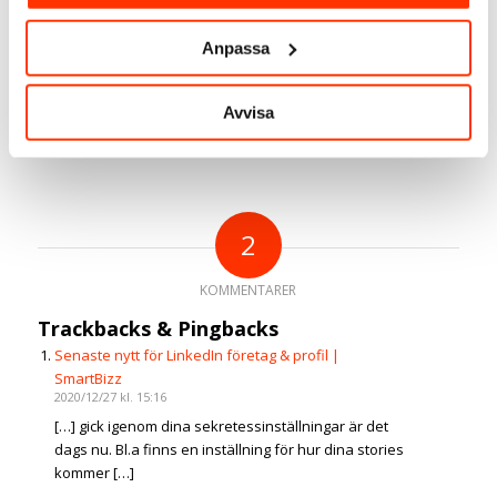
Facebook
Instagram
Anpassa
Twitter
Taggar:
Linda Björck
,
LinkedIn
,
LinkedIn nyheter
Avvisa
2
KOMMENTARER
Trackbacks & Pingbacks
Senaste nytt för LinkedIn företag & profil |
SmartBizz
2020/12/27 kl. 15:16
[…] gick igenom dina sekretessinställningar är det
dags nu. Bl.a finns en inställning för hur dina stories
kommer […]