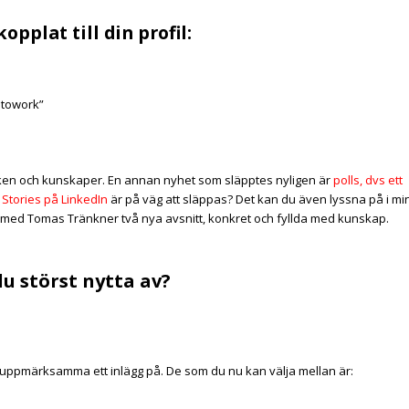
pplat till din profil:
ntowork”
yrken och kunskaper. En annan nyhet som släpptes nyligen är
polls, dvs ett
t
Stories på LinkedIn
är på väg att släppas? Det kan du även lyssna på i mi
s med Tomas Tränkner två nya avsnitt, konkret och fyllda med kunskap.
u störst nytta av?
kan uppmärksamma ett inlägg på. De som du nu kan välja mellan är: