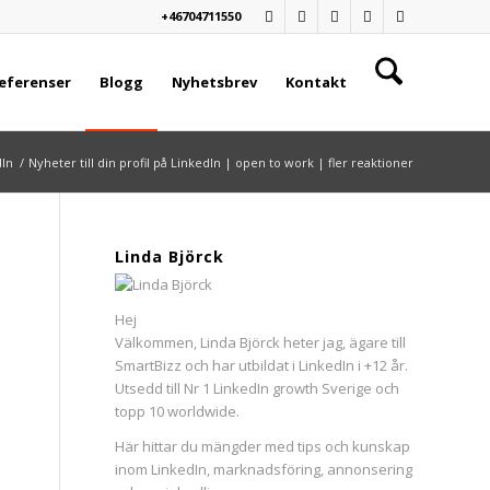
+46704711550
eferenser
Blogg
Nyhetsbrev
Kontakt
dIn
/
Nyheter till din profil på LinkedIn | open to work | fler reaktioner
Linda Björck
Hej
Välkommen, Linda Björck heter jag, ägare till
SmartBizz och har utbildat i LinkedIn i +12 år.
Utsedd till Nr 1 LinkedIn growth Sverige och
topp 10 worldwide.
Här hittar du mängder med tips och kunskap
inom LinkedIn, marknadsföring, annonsering