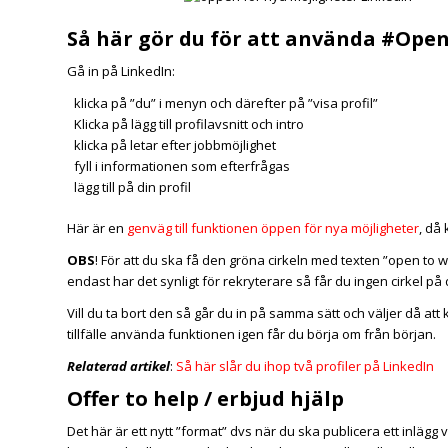
Så här gör du för att använda #Op
Gå in på LinkedIn:
klicka på ”du” i menyn och därefter på ”visa profil”
Klicka på lägg till profilavsnitt och intro
klicka på letar efter jobbmöjlighet
fyll i informationen som efterfrågas
lägg till på din profil
Här är en
genväg till funktionen öppen för nya möjligheter
, då
OBS
! För att du ska få den gröna cirkeln med texten ”open to wo
endast har det synligt för rekryterare så får du ingen cirkel på d
Vill du ta bort den så går du in på samma sätt och väljer då att k
tillfälle använda funktionen igen får du börja om från början.
Relaterad artikel
:
Så här slår du ihop två profiler på LinkedIn
Offer to help / erbjud hjälp
Det här är ett nytt ”format” dvs när du ska publicera ett inlägg vä