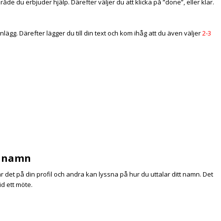
råde du erbjuder hjälp. Därefter väljer du att klicka på ”done”, eller klar.
lägg. Därefter lägger du till din text och kom ihåg att du även väljer
2-3
tt namn
 det på din profil och andra kan lyssna på hur du uttalar ditt namn. Det
id ett möte.