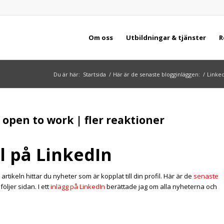
Om oss
Utbildningar & tjänster
R
Du är här:
Startsida
/
Här är de senaste blogginläggen:
/
Linke
| open to work | fler reaktioner
il på LinkedIn
artikeln hittar du nyheter som är kopplat till din profil. Här är de
senaste
öljer sidan. I ett
inlägg på LinkedIn
berättade jag om alla nyheterna och