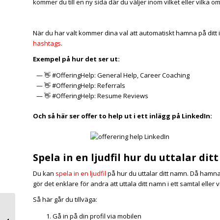
kommer du till en ny sida där du väljer inom vilket eller vilka om
När du har valt kommer dina val att automatiskt hamna på ditt in
hashtags
.
Exempel på hur det ser ut:
— 👋 #OfferingHelp: General Help, Career Coaching
— 👋 #OfferingHelp: Referrals
— 👋 #OfferingHelp: Resume Reviews
Och så här ser offer to help ut i ett inlägg på LinkedIn:
Spela in en ljudfil hur du uttalar di
Du kan
spela in en ljudfil
på hur du uttalar ditt namn. Då hamnar
gör det enklare för andra att uttala ditt namn i ett samtal eller v
Så här går du tillväga:
Nyheter LinkedIn | se
Gå in på din profil via mobilen
vem som följer din