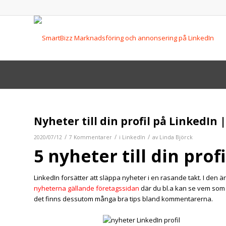
Nyheter till din profil på LinkedIn 
/
/
/
2020/07/12
7 Kommentarer
i
LinkedIn
av
Linda Björck
5 nyheter till din prof
LinkedIn forsätter att släppa nyheter i en rasande takt. I den är 
nyheterna gällande företagssidan
där du bl.a kan se vem som f
det finns dessutom många bra tips bland kommentarerna.