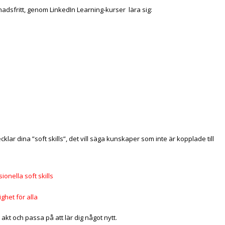
nadsfritt, genom LinkedIn Learning-kurser lära sig:
ar dina ”soft skills”, det vill säga kunskaper som inte är kopplade till
onella soft skills
ighet för alla
et i akt och passa på att lär dig något nytt.