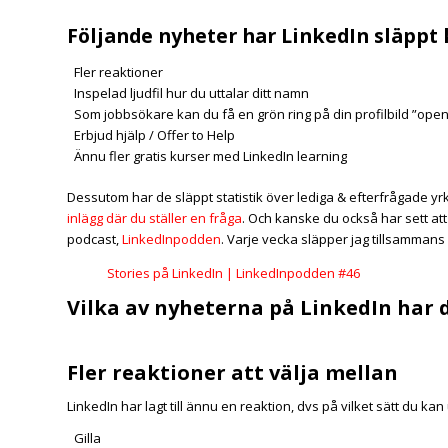
Följande nyheter har LinkedIn släppt ko
Fler reaktioner
Inspelad ljudfil hur du uttalar ditt namn
Som jobbsökare kan du få en grön ring på din profilbild ”ope
Erbjud hjälp / Offer to Help
Ännu fler gratis kurser med LinkedIn learning
Dessutom har de släppt statistik över lediga & efterfrågade 
inlägg där du ställer en fråga
. Och kanske du också har sett at
podcast,
LinkedInpodden
. Varje vecka släpper jag tillsamman
Stories på LinkedIn | LinkedInpodden #46
Vilka av nyheterna på LinkedIn har d
Fler reaktioner att välja mellan
LinkedIn har lagt till ännu en reaktion, dvs på vilket sätt du 
Gilla