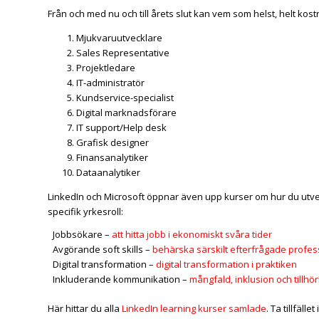
Från och med nu och till årets slut kan vem som helst, helt kost
Mjukvaruutvecklare
Sales Representative
Projektledare
IT-administratör
Kundservice-specialist
Digital marknadsförare
IT support/Help desk
Grafisk designer
Finansanalytiker
Dataanalytiker
LinkedIn och Microsoft öppnar även upp kurser om hur du utveckl
specifik yrkesroll:
Jobbsökare –
att hitta jobb i ekonomiskt svåra tider
Avgörande soft skills –
behärska särskilt efterfrågade professi
Digital transformation –
digital transformation i praktiken
Inkluderande kommunikation –
mångfald, inklusion och tillhör
Här hittar du alla
LinkedIn learning kurser samlade
. Ta tillfäll