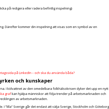
icka på redigera eller radera befintlig inspelning)
ing. Därefter kommer din inspelning att visas som en symbol av en
öretagssida på LinkedIn – och ska du använda båda?
e yrken och kunskaper
a. I kölvattnet av den omedelbara folkhälsokrisen dyker det upp en nytt
ka graf
kan hjälpa människor att följa trender på arbetsmarknaden och
utvecklingen av arbetsmarknaden.
. I ”lilla” Sverige går det endast att välja Sverige, Stockholm och Göteborg