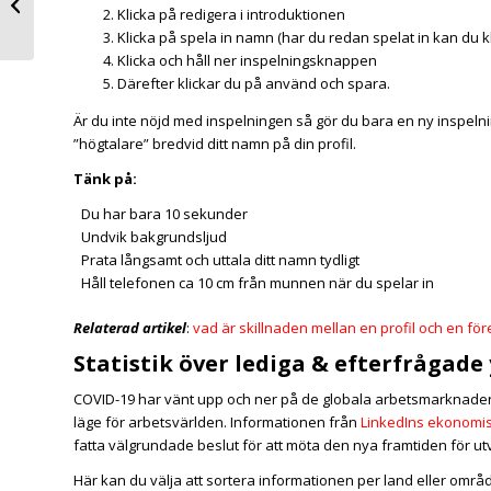
Klicka på redigera i introduktionen
företagssida
Klicka på spela in namn (har du redan spelat in kan du kl
Klicka och håll ner inspelningsknappen
Därefter klickar du på använd och spara.
Är du inte nöjd med inspelningen så gör du bara en ny inspeln
”högtalare” bredvid ditt namn på din profil.
Tänk på:
Du har bara 10 sekunder
Undvik bakgrundsljud
Prata långsamt och uttala ditt namn tydligt
Håll telefonen ca 10 cm från munnen när du spelar in
Relaterad artikel
:
vad är skillnaden mellan en profil och en f
Statistik över lediga & efterfrågad
COVID-19 har vänt upp och ner på de globala arbetsmarknadern
läge för arbetsvärlden. Informationen från
LinkedIns ekonomis
fatta välgrundade beslut för att möta den nya framtiden för 
Här kan du välja att sortera informationen per land eller område