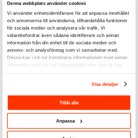
Linda Björck
<-
följ gärna mig på LinkedIn
Denna webbplats använder cookies
Vi använder enhetsidentifierare för att anpassa innehållet
och annonserna till användarna, tillhandahålla funktioner
för sociala medier och analysera vår trafik. Vi
vidarebefordrar även sådana identifierare och annan
information från din enhet till de sociala medier och
annons- och analysföretag som vi samarbetar med.
Dessa kan i sin tur kombinera informationen med annan
information som du har tillhandahållit eller som de har
samlat in när du har använt deras tjänster.
Visa detaljer
Tillåt alla
LinkedIn-expert
Social media manager
Anpassa
SmartBizz AB
Välkommen att följa mig: