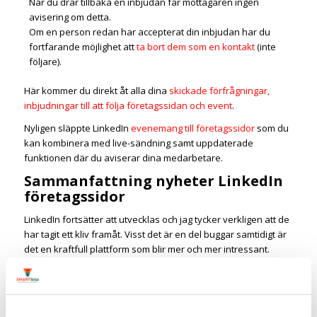
När du drar tillbaka en inbjudan får mottagaren ingen
avisering om detta.
Om en person redan har accepterat din inbjudan har du
fortfarande möjlighet att
ta bort dem som en kontakt
(inte
följare).
Här kommer du direkt åt alla dina
skickade förfrågningar,
inbjudningar till att följa företagssidan och event
.
Nyligen släppte LinkedIn
evenemang till företagssidor
som du
kan kombinera med live-sändning samt uppdaterade
funktionen där du aviserar dina medarbetare.
Sammanfattning nyheter LinkedIn
företagssidor
LinkedIn fortsätter att utvecklas och jag tycker verkligen att de
har tagit ett kliv framåt. Visst det är en del buggar samtidigt är
det en kraftfull plattform som blir mer och mer intressant.
Att se vilka som följer företagssidan är riktigt bra men även
evenemang, live-sändning och
stories
är bra utveckling.