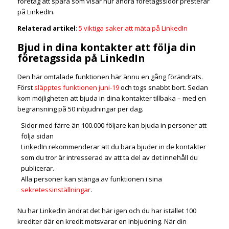
företag att spåra som visar hur andra företagssidor presterar
på LinkedIn.
Relaterad artikel
:
5 viktiga saker att mäta på LinkedIn
Bjud in dina kontakter att följa din
företagssida på LinkedIn
Den här omtalade funktionen här ännu en gång förändrats.
Först
släpptes funktionen juni-19
och togs snabbt bort. Sedan
kom möjligheten att bjuda in dina kontakter tillbaka – med en
begränsning på 50 inbjudningar per dag.
Sidor med färre än 100.000 följare kan bjuda in personer att
följa sidan
LinkedIn rekommenderar att du bara bjuder in de kontakter
som du tror är intresserad av att ta del av det innehåll du
publicerar.
Alla personer kan stänga av funktionen i sina
sekretessinställningar
.
Nu har LinkedIn ändrat det här igen och du har istället 100
krediter där en kredit motsvarar en inbjudning. När din