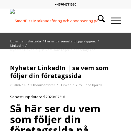
+46704711550
Du är här:
Startsida
/
Här är de senaste blogginläggen:
/
LinkedIn
/
Nyheter LinkedIn | se vem som följer din företagssida
skriver:
skriver:
skriver:
Nyheter LinkedIn | se vem som
följer din företagssida
/
/
/
2020/07/08
3 Kommentarer
i
LinkedIn
av
Linda Björck
Senast uppdaterad 2020/07/16
Så här ser du vem
som följer din
företagssida på