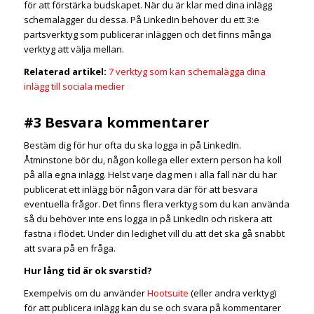
för att förstärka budskapet. När du är klar med dina inlägg
schemalägger du dessa. På LinkedIn behöver du ett 3:e
partsverktyg som publicerar inläggen och det finns många
verktyg att välja mellan.
Relaterad artikel:
7 verktyg som kan schemalägga dina
inlägg till sociala medier
#3 Besvara kommentarer
Bestäm dig för hur ofta du ska logga in på LinkedIn.
Åtminstone bör du, någon kollega eller extern person ha koll
på alla egna inlägg. Helst varje dag men i alla fall när du har
publicerat ett inlägg bör någon vara där för att besvara
eventuella frågor. Det finns flera verktyg som du kan använda
så du behöver inte ens logga in på LinkedIn och riskera att
fastna i flödet. Under din ledighet vill du att det ska gå snabbt
att svara på en fråga.
Hur lång tid är ok svarstid?
Exempelvis om du använder
Hootsuite
(eller andra verktyg)
för att publicera inlägg kan du se och svara på kommentarer