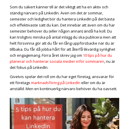
Som du säkert känner till är det viktigt att ha en aktiv och
ständig närvaro på LinkedIn. Även om det är sommar,
semester och ledighet bör du hantera LinkedIn på det bästa
och effektivaste sätt du kan. Det innebär att även om du har
semester behöver du (eller någon annan) ändå ha koll. Du
kan troligtvis minska på antal inlägg du ska publicera men att
helt försvinna gör att du får en lång uppförsbacke när du är
tillbaka. Du får då jobba hårt för att återfå likvärdig synlighet
och engagemang. Förra året skrev jag om
10 tips på hur du
planerar och hanterar sociala medier inför sommaren
, nu är
det fokus på LinkedIn.
Givetvis spelar det roll om du har eget företag, ansvarar för
ett företags
marknadsföring på LinkedIn
eller om du är
anställd. Men en kontinuerlig närvaro behöver du ha oavsett.