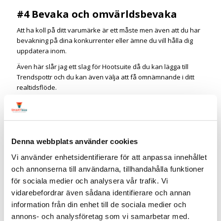
#4 Bevaka och omvärldsbevaka
Att ha koll på ditt varumärke är ett måste men även att du har
bevakning på dina konkurrenter eller ämne du vill hålla dig
uppdatera inom.
Även här slår jag ett slag för Hootsuite då du kan lägga till
Trendspottr och du kan även välja att få omnämnande i ditt
realtidsflöde.
Mention
är ett bra verktyg som fångar upp specifika sökord,
varumärke (ditt och konkurrenters) namn och annat som är
relevant för dig. En bevakning är gratis och du får en bra
överblick annars funkar Google Alerts bra.
Denna webbplats använder cookies
Fördjupa dig
:
9 gratis verktyg för att bevaka konkurrerenter
Vi använder enhetsidentifierare för att anpassa innehållet
och annonserna till användarna, tillhandahålla funktioner
#5 Gå igenom din plan för
för sociala medier och analysera vår trafik. Vi
kriskommunikation
vidarebefordrar även sådana identifierare och annan
Du kanske inte tror att du behöver ha en
information från din enhet till de sociala medier och
kriskommunikationssplan för sociala medier – förrän du gör
annons- och analysföretag som vi samarbetar med.