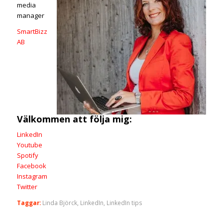
media
manager
SmartBizz
AB
Välkommen att följa mig:
LinkedIn
Youtube
Spotify
Facebook
Instagram
Twitter
Taggar:
Linda Björck
,
LinkedIn
,
LinkedIn tips