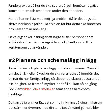
Fundera extra på hur du ska svara på, och bemöta negativa
kommentarer och omdömen under den här tiden.
När du har en lista med möjliga problem då är det dags att
skriva ner lösningarna. Ha en plan för hur detta ska hanteras
och vem som är ansvarig.
En väldigt enkel lösning är att lägga till fler personer som
administratörer på företagssidan på LinkedIn, och till de
verktyg som du använder.
#2 Planera och schemalägg inlägg
Avsätt tid nu och planera inlägg för hela sommaren. Oavsett
om det är 3, 4 eller 5 veckor du ska vara ledig på innebär det
att när du har färdiga inlägg så slipper du skapa dessa under
din ledighet. Ta fram så mycket innehåll du kan på en gång.
Gör klart
bilder i olika storlekar
samt anpassa text och
hashtags.
Du kan välja en mer lättläst somrig inriktning på dina inlägg om
det stämmer överens med din tonalitet. Använd gärna bilder