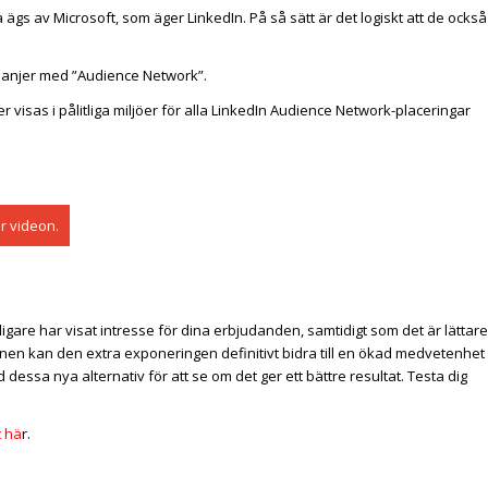
 ägs av Microsoft, som äger LinkedIn. På så sätt är det logiskt att de också
mpanjer med ”Audience Network”.
r visas i pålitliga miljöer för alla LinkedIn Audience Network-placeringar
är videon.
digare har visat intresse för dina erbjudanden, samtidigt som det är lättare
n kan den extra exponeringen definitivt bidra till en ökad medvetenhet
dessa nya alternativ för att se om det ger ett bättre resultat. Testa dig
t hä
r.