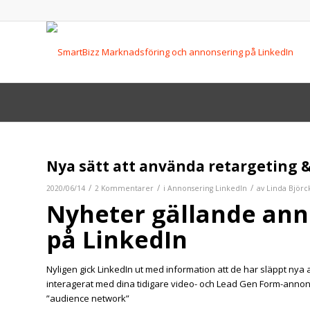
Nya sätt att använda retargeting 
/
/
/
2020/06/14
2 Kommentarer
i
Annonsering LinkedIn
av
Linda Björc
Nyheter gällande ann
på LinkedIn
Nyligen gick LinkedIn ut med information att de har släppt nya
interagerat med dina tidigare video- och Lead Gen Form-annons
”audience network”