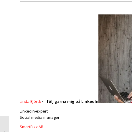
Linda Björck
<-
följ gärna mig på LinkedIn
LinkedIn-expert
Social media manager
Så här ändrar du ditt
SmartBizz AB
primära språk på