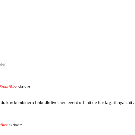
eter
 SmartBizz
skriver:
du kan kombinera LinkedIn live med event och att de har lagt till nya sätt a
tBizz
skriver: