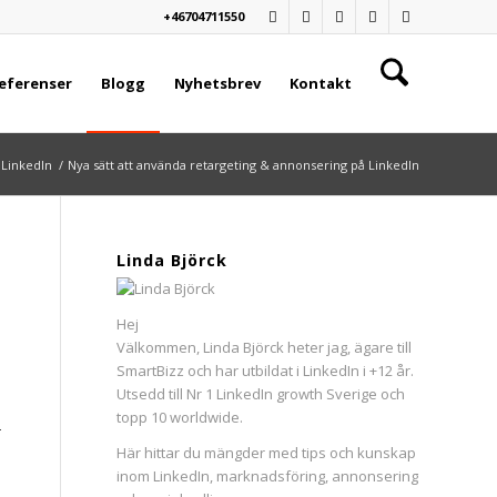
+46704711550
eferenser
Blogg
Nyhetsbrev
Kontakt
 LinkedIn
/
Nya sätt att använda retargeting & annonsering på LinkedIn
Linda Björck
Hej
Välkommen, Linda Björck heter jag, ägare till
SmartBizz och har utbildat i LinkedIn i +12 år.
Utsedd till Nr 1 LinkedIn growth Sverige och
topp 10 worldwide.
r
Här hittar du mängder med tips och kunskap
inom LinkedIn, marknadsföring, annonsering