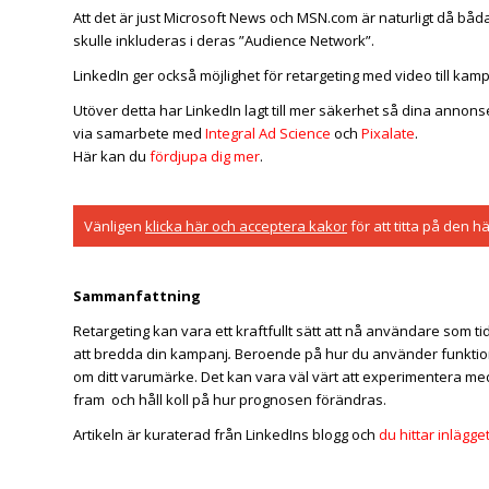
Att det är just Microsoft News och MSN.com är naturligt då båda
skulle inkluderas i deras ”Audience Network”.
LinkedIn ger också möjlighet för retargeting med video till ka
Utöver detta har LinkedIn lagt till mer säkerhet så dina annonse
via samarbete med
Integral Ad Science
och
Pixalate
.
Här kan du
fördjupa dig mer
.
Vänligen
klicka här och acceptera kakor
för att titta på den h
Sammanfattning
Retargeting kan vara ett kraftfullt sätt att nå användare som ti
att bredda din kampanj
.
Beroende på hur du använder funktione
om ditt varumärke. Det kan vara väl värt att experimentera med 
fram
och håll koll på hur prognosen förändras.
Artikeln är kuraterad från LinkedIns blogg och
du hittar inlägge