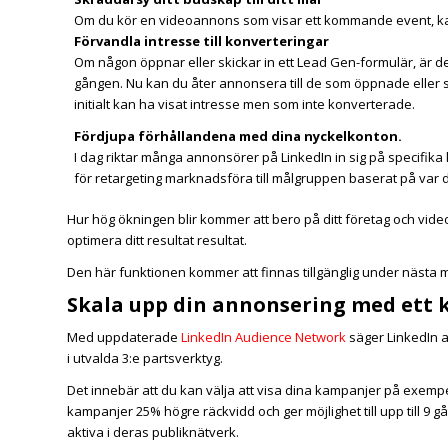
Om du kör en videoannons som visar ett kommande event, kan 
Förvandla intresse till konverteringar
Om någon öppnar eller skickar in ett Lead Gen-formulär, är det 
gången. Nu kan du åter annonsera till de som öppnade eller s
initialt kan ha visat intresse men som inte konverterade.
Fördjupa förhållandena med dina nyckelkonton.
I dag riktar många annonsörer på LinkedIn in sig på specifik
för retargeting marknadsföra till målgruppen baserat på var d
Hur hög ökningen blir kommer att bero på ditt företag och videoin
optimera ditt resultat resultat.
Den här funktionen kommer att finnas tillgänglig under nästa
Skala upp din annonsering med ett 
Med uppdaterade
LinkedIn Audience Network
säger LinkedIn a
i utvalda 3:e partsverktyg.
Det innebär att du kan välja att visa dina kampanjer på exemp
kampanjer 25% högre räckvidd och ger möjlighet till upp till 9
aktiva i deras publiknätverk.