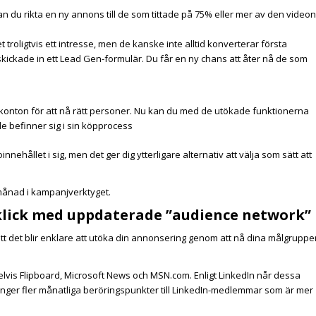
du rikta en ny annons till de som tittade på 75% eller mer av den videon
troligtvis ett intresse, men de kanske inte alltid konverterar första
kickade in ett Lead Gen-formulär. Du får en ny chans att åter nå de som
a konton för att nå rätt personer. Nu kan du med de utökade funktionerna
e befinner sig i sin köpprocess
nehållet i sig, men det ger dig ytterligare alternativ att välja som sätt att
 månad i kampanjverktyget.
klick med uppdaterade ”audience network”
tt det blir enklare att utöka din annonsering genom att nå dina målgruppe
elvis Flipboard, Microsoft News och MSN.com. Enligt LinkedIn når dessa
 gånger fler månatliga beröringspunkter till LinkedIn-medlemmar som är mer