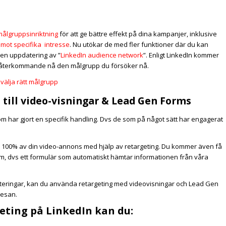
målgruppsinriktning
för att ge bättre effekt på dina kampanjer, inklusive
 mot specifika intresse
. Nu utökar de med fler funktioner där du kan
en uppdatering av ”
LinkedIn audience network
”. Enligt LinkedIn kommer
tt återkommande nå den målgrupp du försöker nå.
välja rätt målgrupp
till video-visningar & Lead Gen Forms
som har gjort en specifik handling. Dvs de som på något sätt har engagerat
er 100% av din video-annons med hjälp av retargeting. Du kommer även få
Form, dvs ett formulär som automatiskt hämtar informationen från våra
teringar, kan du använda retargeting med videovisningar och Lead Gen
resan.
eting på LinkedIn kan du: