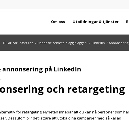
Om oss
Utbildningar & tjänster
R
Du är här:
Startsida
/
Här är de senaste blogginläggen:
/
LinkedIn
/
Annonsering
& annonsering på LinkedIn
k
onsering och retargeting
 alternativ för retargeting. Nyheten innebär att du kan nå personer som ha
er. Dessutom blir det lättare att utöka dina kampanjer med så kallad