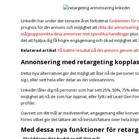
LinkedIn har under det senaste året förbättrat
funktionen för 
prognos för din annons och möjlighet att
rikta din annonsering
målgruppsinrikta dina annonser mot specifika handlingar
plus 
det att hjälpa dig få högre engagemang och ökad möjlighet a
Relaterad artikel
:
Få bättre resultat på din annons genom att 
Annonsering med retargeting kopplas 
Detta nya alternativet gör det möjligt att åter nå de personer 
sig i, eller sett hela eller delar av din videoannons.
LinkedIn låter dig nå personer som har sett 25%, 50%, 75% ell
möjlighet att nå de som har öppnat, eller fyllt i ett Lead Gen 
profiler.
Oavsett om ditt mål är medvetenhet, engagemang eller konver
Forms vilket gör det lättare att nå beslutsfattare över hela köp
Med dessa nya funktioner för retarg
Skräddarsy ditt budskap till ditt mål