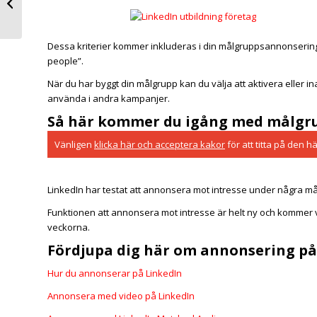
företagssida
Dessa kriterier kommer inkluderas i din målgruppsannonsering. O
people”.
När du har byggt din målgrupp kan du välja att aktivera eller in
använda i andra kampanjer.
Så här kommer du igång med målgru
Vänligen
klicka här och acceptera kakor
för att titta på den h
LinkedIn har testat att annonsera mot intresse under några må
Funktionen att annonsera mot intresse är helt ny och kommer 
veckorna.
Fördjupa dig här om annonsering på
Hur du annonserar på LinkedIn
Annonsera med video på LinkedIn