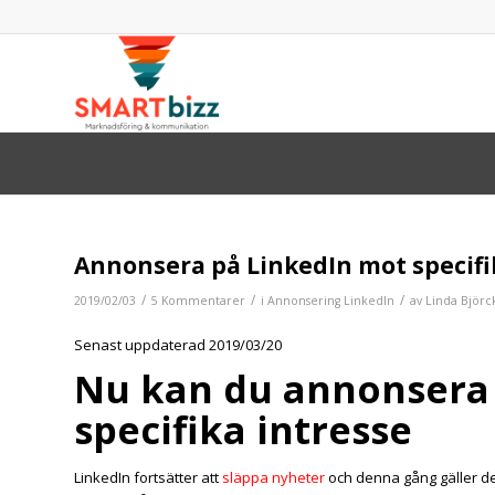
Annonsera på LinkedIn mot specifi
/
/
/
2019/02/03
5 Kommentarer
i
Annonsering LinkedIn
av
Linda Björc
Senast uppdaterad 2019/03/20
Nu kan du annonsera
specifika intresse
LinkedIn fortsätter att
släppa nyheter
och denna gång gäller de