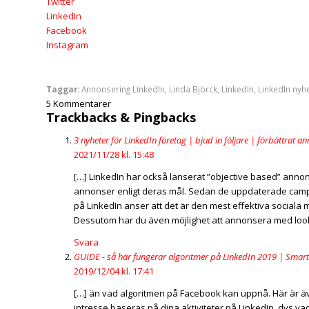
Twitter
LinkedIn
Facebook
Instagram
Taggar:
Annonsering LinkedIn
,
Linda Björck
,
LinkedIn
,
LinkedIn nyh
5
Kommentarer
Trackbacks & Pingbacks
3 nyheter för LinkedIn företag | bjud in följare | förbättrat 
2021/11/28 kl. 15:48
[…] LinkedIn har också lanserat ”objective based” annon
annonser enligt deras mål. Sedan de uppdaterade camp
på LinkedIn anser att det är den mest effektiva sociala 
Dessutom har du även möjlighet att annonsera med looka
Svara
GUIDE - så här fungerar algoritmer på LinkedIn 2019 | Smart
2019/12/04 kl. 17:41
[…] än vad algoritmen på Facebook kan uppnå. Här är äv
intresse baseras på dina aktiviteter på LinkedIn, dvs va