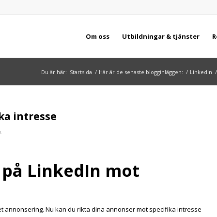
Om oss
Utbildningar & tjänster
R
Du är här:
Startsida
/
Här är de senaste blogginläggen:
/
LinkedIn
/
ka intresse
k
 på LinkedIn mot
t annonsering. Nu kan du rikta dina annonser mot specifika intresse