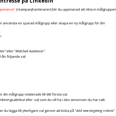
intresse på LinkedIn
xperience”
(i kampanjhanteraren) blir du uppmanad att rikta in målgruppe
en använda en sparad målgrupp eller skapa en ny målgrupp för din
n
”
tes”
eller ”
Matched Audiences”
.
från följande val:
r din målgrupp relaterade till ditt första val.
iktningsattribut eller -val som du vill ha i den annonsen du har valt.
an du lägga till ytterligare val genom att kicka på ”
Add new targeting criteria”