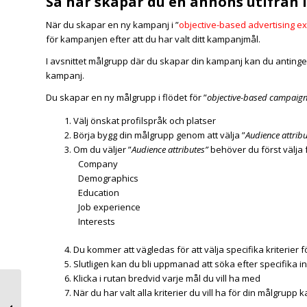
Så här skapar du en annons utifrån 
När du skapar en ny kampanj i ”
objective-based advertising e
för kampanjen efter att du har valt ditt kampanjmål.
I avsnittet målgrupp där du skapar din kampanj kan du anting
kampanj.
Du skapar en ny målgrupp i flödet för ”
objective-based campaig
Välj önskat profilspråk och platser
Börja bygg din målgrupp genom att välja ”
Audience attribu
Om du väljer ”
Audience attributes”
behöver du först välja 
Company
Demographics
Education
Job experience
Interests
Du kommer att vägledas för att välja specifika kriterier fö
Slutligen kan du bli uppmanad att söka efter specifika inr
Klicka i rutan bredvid varje mål du vill ha med
När du har valt alla kriterier du vill ha för din målgrupp k
Nyheter för LinkedIn