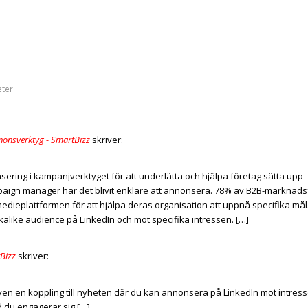
eter
annonsverktyg - SmartBizz
skriver:
sering i kampanjverktyget för att underlätta och hjälpa företag sätta upp
aign manager har det blivit enklare att annonsera. 78% av B2B-marknads
medieplattformen för att hjälpa deras organisation att uppnå specifika mål
like audience på LinkedIn och mot specifika intressen. […]
Bizz
skriver:
en en koppling till nyheten där du kan annonsera på LinkedIn mot intres
d du engagerar sig […]