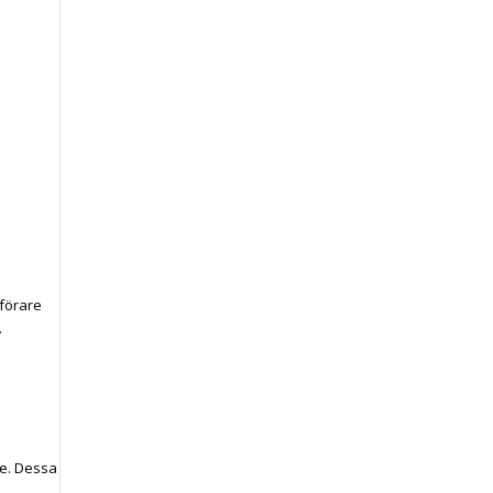
förare
.
se. Dessa