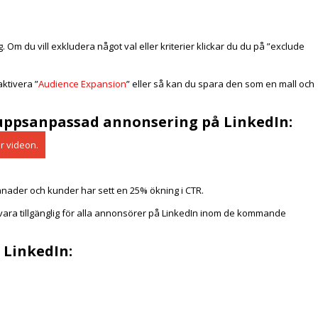
m du vill exkludera något val eller kriterier klickar du du på ”exclude
aktivera ”
Audience Expansion
” eller så kan du spara den som en mall och
ppsanpassad annonsering på LinkedIn:
är videon.
nader och kunder har sett en 25% ökning i CTR.
vara tillgänglig för alla annonsörer på LinkedIn inom de kommande
 LinkedIn: