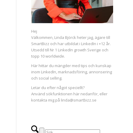
Hej
Välkommen, Linda Björck heter jag, ägare till
SmartBizz och har utbildat i LinkedIn i +12 år.
Utsedd till Nr 1 LinkedIn growth Sverige och
topp 10 worldwide.
Här hittar du mängder med tips och kunskap
inom LinkedIn, marknadsföring, annonsering
och social selling.
Letar du efter något speciellt?
Använd sökfunktionen här nedanför, eller
kontakta mig på linda@smartbizz.se