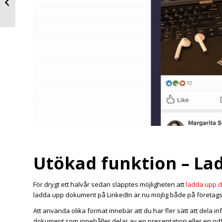
målgrupp på LinkedIn
Utökad funktion – L
För drygt ett halvår sedan släpptes möjligheten att
ladda upp d
ladda upp dokument på LinkedIn är nu möjlig både på företags
Att använda olika format innebär att du har fler sätt att dela
dokument som innehåller delar av en presentation eller en pdf