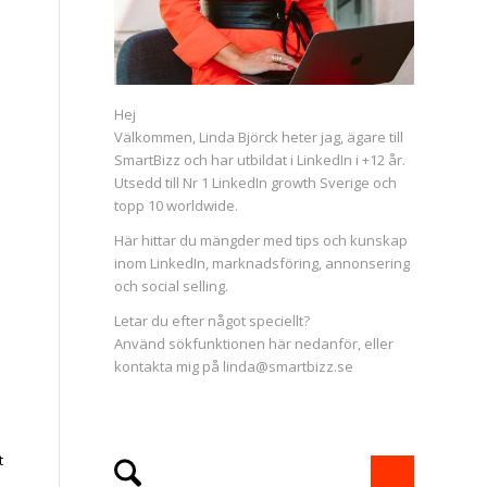
Hej
Välkommen, Linda Björck heter jag, ägare till
SmartBizz och har utbildat i LinkedIn i +12 år.
Utsedd till Nr 1 LinkedIn growth Sverige och
topp 10 worldwide.
Här hittar du mängder med tips och kunskap
inom LinkedIn, marknadsföring, annonsering
och social selling.
Letar du efter något speciellt?
Använd sökfunktionen här nedanför, eller
kontakta mig på linda@smartbizz.se
t