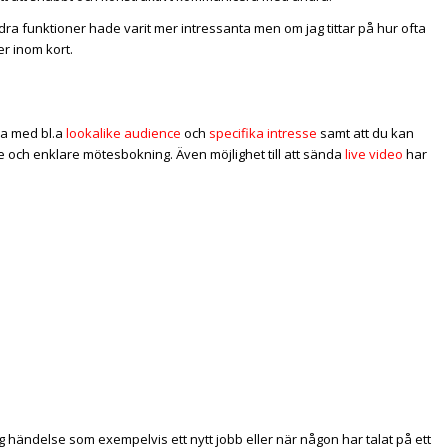
ra funktioner hade varit mer intressanta men om jag tittar på hur ofta
r inom kort.
ra med bl.a
lookalike audience
och
specifika intresse
samt att du kan
 och enklare mötesbokning. Även möjlighet till att sända
live video
har
g händelse som exempelvis ett nytt jobb eller när någon har talat på ett