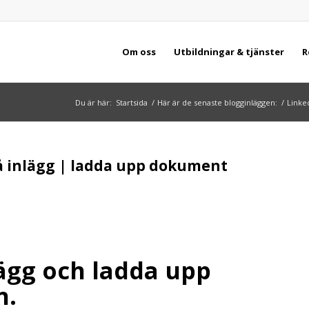
Om oss
Utbildningar & tjänster
R
Du är här:
Startsida
/
Här är de senaste blogginläggen:
/
Linke
på inlägg | ladda upp dokument
lägg och ladda upp
n.