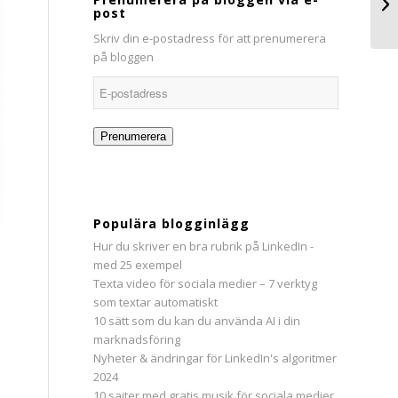
post
Skriv din e-postadress för att prenumerera
på bloggen
E-
postadress
Prenumerera
Populära blogginlägg
Hur du skriver en bra rubrik på LinkedIn -
med 25 exempel
Texta video för sociala medier – 7 verktyg
som textar automatiskt
10 sätt som du kan du använda AI i din
marknadsföring
Nyheter & ändringar för LinkedIn's algoritmer
2024
10 sajter med gratis musik för sociala medier