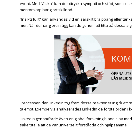
event. Med ”älska” kan du uttrycka sympati och stöd, som i ett s
mentorskap har gjort skillnad.
”Insiktsfullt” kan användas vid en särskilt bra poäng eller tank
mer. När du har gjort inlägg kan du genom att titta på dessa sig
I processen där LinkedIn tog fram dessa reaktioner ingick att tit
ta emot. Exempelvis analyserades LinkedIn de första orden i k
LinkedIn genomförde även en global forskning bland sina medl
säkerställa att de var universellt förstådda och hjälpsamma.