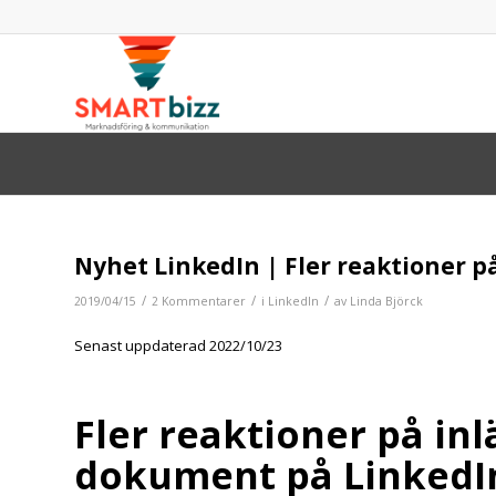
skriver:
skriver:
Nyhet LinkedIn | Fler reaktioner 
/
/
/
2019/04/15
2 Kommentarer
i
LinkedIn
av
Linda Björck
Senast uppdaterad 2022/10/23
Fler reaktioner på in
dokument på LinkedI