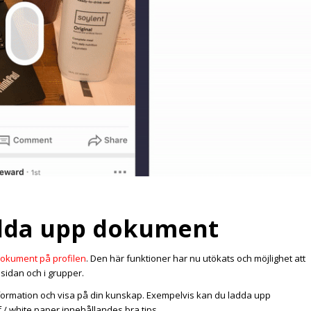
adda upp dokument
okument på profilen
. Den här funktioner har nu utökats och möjlighet att
sidan och i grupper.
 information och visa på din kunskap. Exempelvis kan du ladda upp
 / white paper innehållandes bra tips.