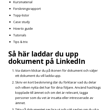
Kursmaterial
Forskningsrapport
Topp-listor
Case study
How-to guide
Tutorials
Tips & trix
Så här laddar du upp
dokument på LinkedIn
Via datorn klickar du på ikonen för dokument och väljer
ett dokument du vill ladda upp.
Skriv en kort beskrivning där du förklarar vad du delar
och vilken nytta det har för dina följare. Använd hashtags
kopplade till ämnet och om det är relevant, tagga
personer som du vet är insatta eller intresserade av
ämnet.
Titta så dokumentet ser bra ut och välj sedan om du ska