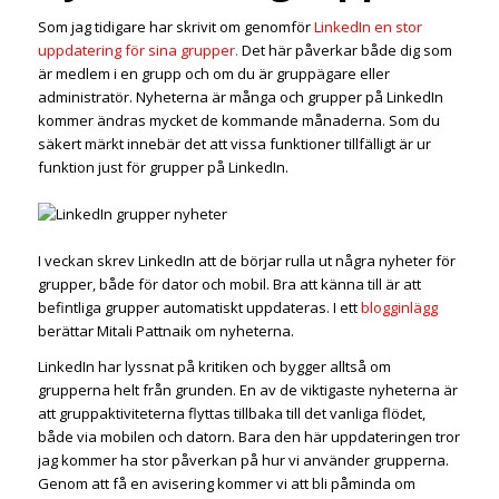
Som jag tidigare har skrivit om genomför
LinkedIn en stor
uppdatering för sina grupper.
Det här påverkar både dig som
är medlem i en grupp och om du är gruppägare eller
administratör. Nyheterna är många och grupper på LinkedIn
kommer ändras mycket de kommande månaderna. Som du
säkert märkt innebär det att vissa funktioner tillfälligt är ur
funktion just för grupper på LinkedIn.
I veckan skrev LinkedIn att de börjar rulla ut några nyheter för
grupper, både för dator och mobil. Bra att känna till är att
befintliga grupper automatiskt uppdateras. I ett
blogginlägg
berättar Mitali Pattnaik om nyheterna.
LinkedIn har lyssnat på kritiken och bygger alltså om
grupperna helt från grunden. En av de viktigaste nyheterna är
att gruppaktiviteterna flyttas tillbaka till det vanliga flödet,
både via mobilen och datorn. Bara den här uppdateringen tror
jag kommer ha stor påverkan på hur vi använder grupperna.
Genom att få en avisering kommer vi att bli påminda om