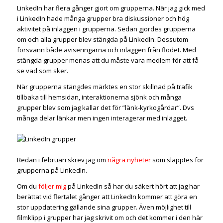
LinkedIn har flera gånger gjort om grupperna. När jag gick med
i LinkedIn hade många grupper bra diskussioner och hög
aktivitet på inläggen i grupperna. Sedan gjordes grupperna
om och alla grupper blev stängda på LinkedIn. Dessutom
försvann både aviseringarna och inläggen från flödet. Med
stängda grupper menas att du måste vara medlem för att få
se vad som sker.
När grupperna stängdes märktes en stor skillnad på trafik
tillbaka till hemsidan, interaktionerna sjönk och många
grupper blev som jag kallar det för ”länk-kyrkogårdar”. Dvs
många delar länkar men ingen interagerar med inlägget.
Redan i februari skrev jag om
några nyheter
som släpptes för
grupperna på LinkedIn.
Om du
följer mig
på LinkedIn så har du säkert hört att jag har
berättat vid flertalet gånger att LinkedIn kommer att göra en
stor uppdatering gällande sina grupper. Även möjlighet till
filmklipp i grupper har jag skrivit om och det kommer i den här