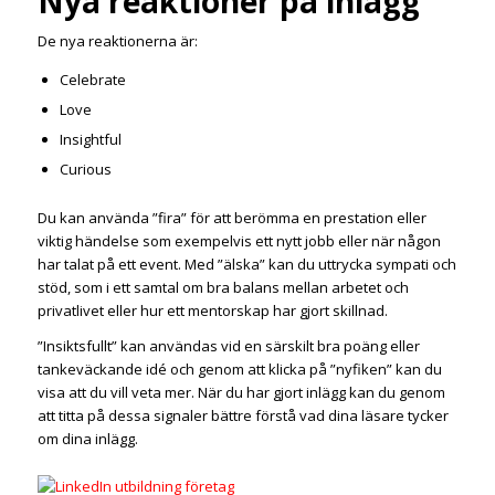
Nya reaktioner på inlägg
De nya reaktionerna är:
Celebrate
Love
Insightful
Curious
Du kan använda ”fira” för att berömma en prestation eller
viktig händelse som exempelvis ett nytt jobb eller när någon
har talat på ett event. Med ”älska” kan du uttrycka sympati och
stöd, som i ett samtal om bra balans mellan arbetet och
privatlivet eller hur ett mentorskap har gjort skillnad.
”Insiktsfullt” kan användas vid en särskilt bra poäng eller
tankeväckande idé och genom att klicka på ”nyfiken” kan du
visa att du vill veta mer. När du har gjort inlägg kan du genom
att titta på dessa signaler bättre förstå vad dina läsare tycker
om dina inlägg.