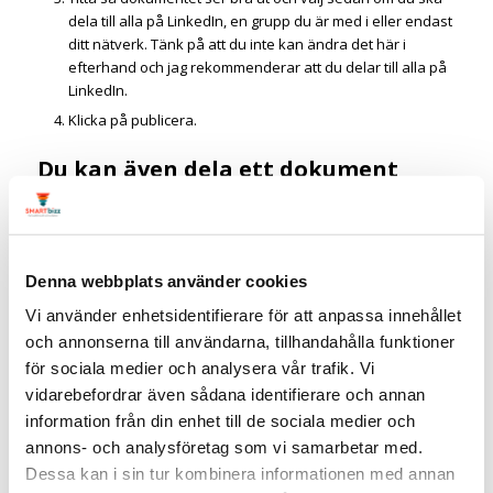
dela till alla på LinkedIn, en grupp du är med i eller endast
ditt nätverk. Tänk på att du inte kan ändra det här i
efterhand och jag rekommenderar att du delar till alla på
LinkedIn.
Klicka på publicera.
Du kan även dela ett dokument
direkt i en grupp eller på
företagssidan.
Möjlighet att dela dokument är tillgängligt för alla medlemmar
på LinkedIn och på företagssidor, dock enbart via datorn. Inom
Denna webbplats använder cookies
kort kommer funktionen dock att släppas även via
Vi använder enhetsidentifierare för att anpassa innehållet
mobilappen.
och annonserna till användarna, tillhandahålla funktioner
för sociala medier och analysera vår trafik. Vi
Redigera eller ta bort ett inlägg
vidarebefordrar även sådana identifierare och annan
med ett dokument på LinkedIn:
information från din enhet till de sociala medier och
Tänk på att du endast kan redigera en beskrivning av ditt
annons- och analysföretag som vi samarbetar med.
dokument och inte ändra eller redigera dokument i inlägget.
Dessa kan i sin tur kombinera informationen med annan
Om du vill redigera dokumentet får du ta bort inlägget helt och