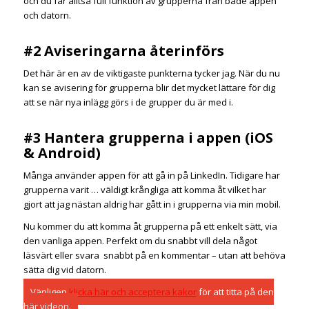
och du får alltså full funktion av grupperna från både appen
och datorn.
#2 Aviseringarna återinförs
Det här är en av de viktigaste punkterna tycker jag. När du nu
kan se avisering för grupperna blir det mycket lättare för dig
att se när nya inlägg görs i de grupper du är med i.
#3 Hantera grupperna i appen (iOS
& Android)
Många använder appen för att gå in på LinkedIn. Tidigare har
grupperna varit … väldigt krångliga att komma åt vilket har
gjort att jag nästan aldrig har gått in i grupperna via min mobil.
Nu kommer du att komma åt grupperna på ett enkelt sätt, via
den vanliga appen. Perfekt om du snabbt vill dela något
läsvärt eller svara snabbt på en kommentar – utan att behöva
sätta dig vid datorn.
Vänligen
klicka här och acceptera kakor
för att titta på den
här videon.