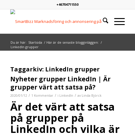
+46704711550
Du är här:
Startsida
/
Här är de senaste blogginläggen:
/
LinkedIn grupper
Taggarkiv:
LinkedIn grupper
Nyheter grupper LinkedIn | Är
grupper värt att satsa på?
/
/
/
2020/01/12
1 Kommentar
i
LinkedIn
av
Linda Björck
Är det värt att satsa
på grupper på
LinkedIn och vilka är