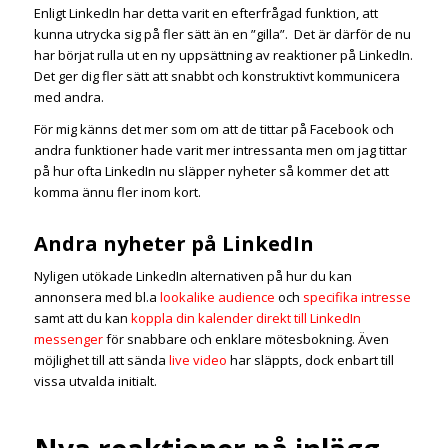
Enligt LinkedIn har detta varit en efterfrågad funktion, att
kunna utrycka sig på fler sätt än en ”gilla”.
Det är därför de nu
har börjat rulla ut en ny uppsättning av reaktioner på LinkedIn.
Det ger dig fler sätt att snabbt och konstruktivt kommunicera
med andra.
För mig känns det mer som om att de tittar på Facebook och
andra funktioner hade varit mer intressanta men om jag tittar
på hur ofta LinkedIn nu släpper nyheter så kommer det att
komma ännu fler inom kort.
Andra nyheter på LinkedIn
Nyligen utökade LinkedIn alternativen på hur du kan
annonsera med bl.a
lookalike audience
och
specifika intresse
samt att du kan
koppla din kalender direkt till LinkedIn
messenger
för snabbare och enklare mötesbokning. Även
möjlighet till att sända
live video
har släppts, dock enbart till
vissa utvalda initialt.