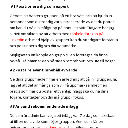
#1 Positionera dig som expert
Genom att hantera gruppen på ett bra sätt, och att bjuda in
personer som du tror dig vara intresserade av det du pratar
om kan du nå din målgrupp på ännu ett sätt. Tidigare har jag
skrivit om vikten av att arbeta med
tankeledarskap på
LinkedIn
och med hjälp av grupper kan du ytterligare förstärka
och positionera dig och ditt varumärke.
Möjligheten att koppla en grupp till en företagssida finns
också. Då hamnar den på sidan ”om/about” och ute till höger.
#2 Posta relevant innehåll av värde
Ge dina gruppmedlemmar en anledning att gå in i gruppen. Ja,
jag vet att det är många som vill få uppmärksamhet men
precis som när du postar ett vanligt inlägg ska du ha dina
följare, kontakter och din målgrupp i fokus.
#3 Använd rekommenderade inlägg
Du som är admin kan välja ett inlägg var 7:e dag som skickas
ut till en del av de som följer gruppen. Vem som får en
avisering styrs av
algoritmerna
och medlemmarnas