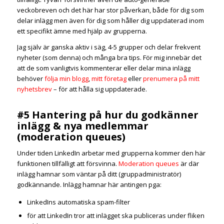
veckobreven och det här har stor påverkan, både för dig som
delar inlägg men även för dig som håller dig uppdaterad inom
ett specifikt ämne med hjälp av grupperna.
Jag själv är ganska aktiv i säg, 4-5 grupper och delar frekvent
nyheter (som denna) och många bra tips. För mig innebär det
att de som vanligtvis kommenterar eller delar mina inlägg
behöver
följa min blogg
,
mitt företag
eller
prenumera på mitt
nyhetsbrev
– för att hålla sig uppdaterade.
#5 Hantering på hur du godkänner
inlägg & nya medlemmar
(moderation queues)
Under tiden LinkedIn arbetar med grupperna kommer den här
funktionen tillfälligt att försvinna.
Moderation queues
är där
inlägg hamnar som väntar på ditt (gruppadministratör)
godkännande. Inlägg hamnar här antingen pga:
LinkedIns automatiska spam-filter
för att LinkedIn tror att inlägget ska publiceras under fliken