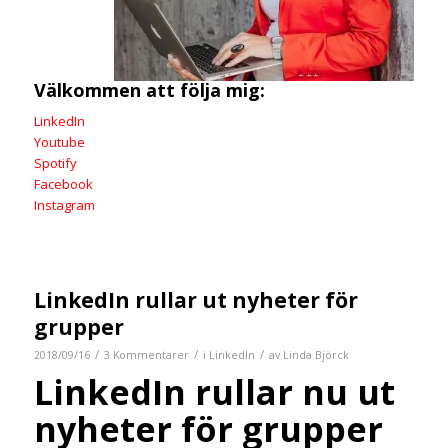
Välkommen att följa mig:
LinkedIn
Youtube
Spotify
Facebook
Instagram
LinkedIn rullar ut nyheter för
grupper
/
/
/
2018/09/16
3 Kommentarer
i
LinkedIn
av
Linda Björck
LinkedIn rullar nu ut
nyheter för grupper