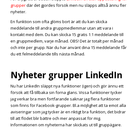
grupper
där det gjordes försök men nu släpps alltså ännu fler
nyheter.
En funktion som ofta glöms bort är att du kan skicka
meddelande till andra gruppmedlemmar utan att vara i
kontakt med dem. Du kan skicka 15 gratis 1:1 meddelande till
en gruppmedlem, varje månad. OBS! Det är totalt per månad
och inte per grupp. När du har använt dina 15 meddelande får
du ett felmeddelande tills nästa månad.
Nyheter grupper LinkedIn
Nu har LinkedIn släppt nya funktioner (igen) och gör ännu ett
försök att få tillbaka sin forna glans. Vissa funktioner tycker
jag verkar bra men fortfarande saknar jag flera funktioner
som finns för Facebook-grupper. Bl.a möjlighet att ta emot alla
aviseringar som jag tycker är en riktigt bra funktion, det bidrar
till att flödet blir bättre och mer anpassat för mig.
Informationen om nyheterna har skickats ut till gruppägare.