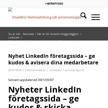
+46704711550
Du är här:
Startsida
/
Här är de senaste blogginläggen:
/
LinkedIn
/
Nyhet LinkedIn företagssida – ge kudos & avisera dina
medar...
skriver:
skriver:
skriver:
Nyhet LinkedIn företagssida – ge
kudos & avisera dina medarbetare
/
/
/
2019/10/20
3 Kommentarer
i
LinkedIn
av
Linda Björck
Senast uppdaterad 2021/03/07
Nyheter LinkedIn
företagssida – ge
kudos & skicka