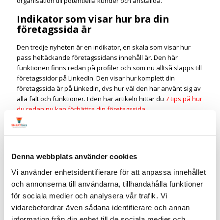
organisation till potentiella kunder och anställda.”
Indikator som visar hur bra din
företagssida är
Den tredje nyheten är en indikator, en skala som visar hur
pass heltäckande företagssidans innehåll är. Den här
funktionen finns redan på profiler och som nu alltså släpps till
företagssidor på LinkedIn. Den visar hur komplett din
företagssida är på LinkedIn, dvs hur väl den har använt sig av
alla fält och funktioner. I den här artikeln hittar du
7 tips på hur
du redan nu kan förbättra din företagssida
.
Detta nya alternativ hjälper till att vägleda administratörer
genom processen och liknar de system för att gradera som
finns tillgängliga på andra plattformar.
Denna webbplats använder cookies
Relaterad artikel:
Lär av de 10 största företagssidorna på
LinkedIn
Vi använder enhetsidentifierare för att anpassa innehållet
och annonserna till användarna, tillhandahålla funktioner
Enligt LinkedIn:
för sociala medier och analysera vår trafik. Vi
”Kompletta LinkedIn-sidor genererar 30% fler sidvisningar per
vidarebefordrar även sådana identifierare och annan
vecka jämfört med ofullständiga sidor. Men mindre än 5% av
information från din enhet till de sociala medier och