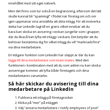
innehållet med sitt eget nätverk.
Men det finns som tur också en begränsning, eftersom det lätt
skulle kunnat bli ”spammigt” i flödet när företag om och om
igen uppmanar sina anställda att dela inlägg. För att motverka
detta har LinkedIn lagt till en gräns vilket innebär att du
bara kan skicka en avisering i veckan (ungefär som i grupper,
där du likaså kan lyfta ett inlägg i veckan). Det betyder att du
behöver bestämma dig för vilket inlägg du vill ”marknadsföra”
via dina medarbetare.
En tidigare funktion som LinkedIn har släppt är där du kan
lägga till dina medarbetare som team-mates
. Med den
funktionen i kombination med att du som admin nu kan skicka
aviseringar kommer att lyfta både företagets och dina
medarbetares varumärke.
Så här skickar du avisering till dina
medarbetare på LinkedIn
Publicera ett inlägg på företagssidan
Klicka på ”mer” på inlägget
Välj ”avisera medarbetare / notify employees of post”