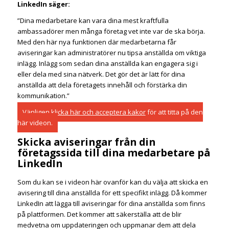
LinkedIn säger:
”Dina medarbetare kan vara dina mest kraftfulla
ambassadörer men många företag vet inte var de ska börja.
Med den här nya funktionen där medarbetarna får
aviseringar kan administratörer nu tipsa anställda om viktiga
inlägg. Inlägg som sedan dina anställda kan engagera sig i
eller dela med sina nätverk. Det gör det är lätt för dina
anställda att dela företagets innehåll och förstärka din
kommunikation.”
Vänligen
klicka här och acceptera kakor
för att titta på den
här videon.
Skicka aviseringar från din
företagssida till dina medarbetare på
LinkedIn
Som du kan se i videon här ovanför kan du välja att skicka en
avisering till dina anställda för ett specifikt inlägg. Då kommer
LinkedIn att lägga till aviseringar för dina anställda som finns
på plattformen. Det kommer att säkerställa att de blir
medvetna om uppdateringen och uppmanar dem att dela