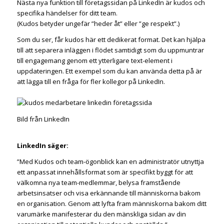
Nästa nya funktion till företagssidan på LinkedIn är kudos och
specifika händelser för ditt team.
(Kudos betyder ungefär ”heder åt” eller ”ge respekt”.)
Som du ser, får kudos här ett dedikerat format. Det kan hjälpa
till att separera inläggen i flödet samtidigt som du uppmuntrar
till engagemang genom ett ytterligare text-element i
uppdateringen. Ett exempel som du kan använda detta på är
att lägga till en fråga för fler kollegor på LinkedIn.
Bild från LinkedIn
LinkedIn säger:
”Med Kudos och team-ögonblick kan en administratör utnyttja
ett anpassat innehållsformat som är specifikt byggt för att
välkomna nya team-medlemmar, belysa framstående
arbetsinsatser och visa erkännande till människorna bakom
en organisation. Genom att lyfta fram människorna bakom ditt
varumärke manifesterar du den mänskliga sidan av din