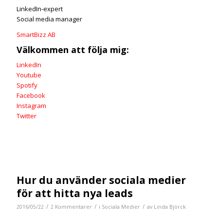
LinkedIn-expert
Social media manager
SmartBizz AB
Välkommen att följa mig:
LinkedIn
Youtube
Spotify
Facebook
Instagram
Twitter
Hur du använder sociala medier
för att hitta nya leads
/
/
/
2016/05/22
2 Kommentarer
i
Sociala Medier
av
Linda Björck