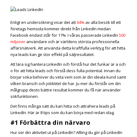
Enligt en undersökning visar det att
64%
av alla besök till ett
företags hemsida kommer direkt från LinkedIn medan
Facebook endast står för 17%. I våras passerade LinkedIn
500
miljoner
användare och är världens största professionella
affärsnätverk. Att använda detta kraftfulla verktyg för att hitta
nya leads kan ge stor effekt på säljresultatet.
Att lära sig hantera LinkedIn och förstå hur det funkar är a och
o för att hitta leads och förstå dess fulla potential. Innan du
börjar söka behöver du veta vem som är din ideala kund samt
vilken bransch och jobbtitel de har. Ju mer du förstår om din
målgrupp desto bättre resultat kommer du få när använder
sökfunktionen.
Det finns många sätt du kan hitta och attrahera leads på
LinkedIn. Här är 8 tips som du kan börja med redan idag.
#1 Förbättra din närvaro
Hur ser din aktivitet ut på LinkedIn? Allting du gör på LinkedIn