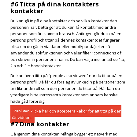
#6 Titta på dina kontakters
kontakter
Du kan gå in på dina kontakter och se vilka kontakter den
personen har. Detta gör att du kan få kontakt med andra
personer som är i samma bransch. Antingen går du in på en
persons profil och tittar på dennes kontakter (det fungerar
olika om du går in via dator eller mobil/padda) eller så
använder du sökfunktionen och väljer filter ”connections of”
och skriver in personens namn. Du kan välja mellan att se 1:a,
2:a och 3:e handskontakter.
Du kan även titta på ”people also viewed” när du tittar på en
persons profil. Då får du förslag av LinkedIn på personer som
är i liknande roll som den personen du tittar på. Här kan du
ytterligare hitta intressanta kontakter som annars kanske
hade gått förbi dig.
Vänligen
klicka här och acceptera kakor
för att titta på den
här videon.
#7 Dina kontakter
Gå igenom dina kontakter. Många bygger ett nätverk med