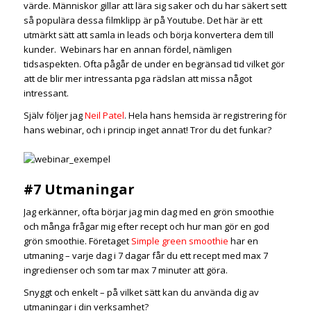
värde. Människor gillar att lära sig saker och du har säkert sett
så populära dessa filmklipp är på Youtube. Det här är ett
utmärkt sätt att samla in leads och börja konvertera dem till
kunder. Webinars har en annan fördel, nämligen
tidsaspekten. Ofta pågår de under en begränsad tid vilket gör
att de blir mer intressanta pga rädslan att missa något
intressant.
Själv följer jag
Neil Patel
. Hela hans hemsida är registrering för
hans webinar, och i princip inget annat! Tror du det funkar?
#7 Utmaningar
Jag erkänner, ofta börjar jag min dag med en grön smoothie
och många frågar mig efter recept och hur man gör en god
grön smoothie. Företaget
Simple green smoothie
har en
utmaning – varje dag i 7 dagar får du ett recept med max 7
ingredienser och som tar max 7 minuter att göra.
Snyggt och enkelt – på vilket sätt kan du använda dig av
utmaningar i din verksamhet?