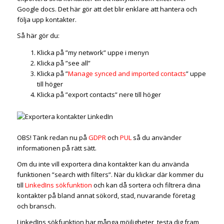
Google docs. Det här gör att det blir enklare att hantera och
följa upp kontakter.
Så här gör du:
Klicka på ”my network” uppe i menyn
Klicka på ”see all”
Klicka på ”
Manage synced and imported contacts
” uppe
till höger
Klicka på ”export contacts” nere till höger
OBS! Tänk redan nu på
GDPR
och
PUL
så du använder
informationen på rätt sätt.
Om du inte vill exportera dina kontakter kan du använda
funktionen ”search with filters”. När du klickar där kommer du
till
LinkedIns sökfunktion
och kan då sortera och filtrera dina
kontakter på bland annat sökord, stad, nuvarande företag
och bransch.
LinkedIns sökfunktion har många möjligheter, testa dig fram