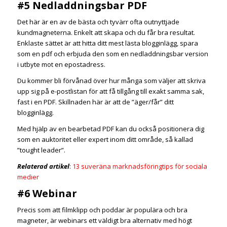
#5 Nedladdningsbar PDF
Det här är en av de bästa och tyvärr ofta outnyttjade
kundmagneterna. Enkelt att skapa och du får bra resultat.
Enklaste sättet är att hitta ditt mest lästa blogginlägg, spara
som en pdf och erbjuda den som en nedladdningsbar version
i utbyte mot en epostadress.
Du kommer bli förvånad över hur många som väljer att skriva
upp sig på e-postlistan för att få tillgång till exakt samma sak,
fast i en PDF. Skillnaden här är att de ”äger/får” ditt
blogginlägg.
Med hjälp av en bearbetad PDF kan du också positionera dig
som en auktoritet eller expert inom ditt område, så kallad
”tought leader”.
Relaterad artikel
:
13 suveräna marknadsföringtips för sociala
medier
#6 Webinar
Precis som att filmklipp och poddar är populära och bra
magneter, är webinars ett väldigt bra alternativ med högt