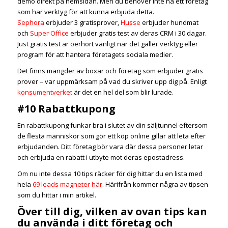
demo direkt på hemsidan. Men du behöver inte ha ett företag
som har verktyg för att kunna erbjuda detta.
Sephora
erbjuder 3 gratisprover,
Husse
erbjuder hundmat
och
Super Office
erbjuder gratis test av deras CRM i 30 dagar.
Just gratis test är oerhört vanligt när det gäller verktyg eller
program för att hantera företagets sociala medier.
Det finns mängder av boxar och företag som erbjuder gratis
prover – var uppmärksam på vad du skriver upp dig på. Enligt
konsumentverket
är det en hel del som blir lurade.
#10 Rabattkupong
En rabattkupong funkar bra i slutet av din säljtunnel eftersom
de flesta människor som gör ett köp online gillar att leta efter
erbjudanden. Ditt företag bör vara där dessa personer letar
och erbjuda en rabatt i utbyte mot deras epostadress.
Om nu inte dessa 10 tips räcker för dig hittar du en lista med
hela
69 leads magneter här
. Härifrån kommer några av tipsen
som du hittar i min artikel.
Över till dig, vilken av ovan tips kan
du använda i ditt företag och