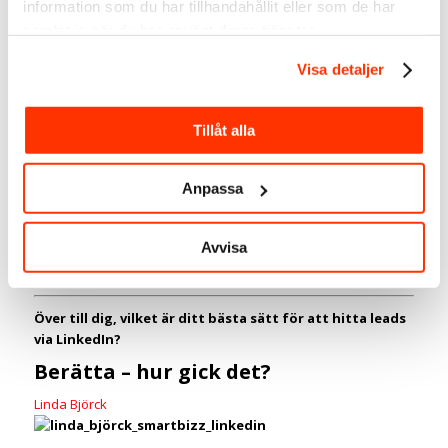
information som du har tillhandahållit eller som de har
ska erbjuda webinars?
samlat in när du har använt deras tjänster.
Planera i förväg hur ofta samt vilket innehåll du ska dela med
Visa detaljer
dig av så du kan positionera dig som en expert inom din
bransch. Det kommer att innebära att du får igång dialoger
med din målgrupp.
Tillåt alla
Relaterad artikel:
lyckas med social selling
Att generera leads via LinkedIn är tidskrävande men om du
Anpassa
gör det på rätt sätt kommer du att se ett positivt resultat. Med
hjälp av dessa tipsen kan du bygga upp en relevant och stark
närvaro till din målgrupp.
Avvisa
Berätta gärna hur det går!
Över till dig, vilket är ditt bästa sätt för att hitta leads
via LinkedIn?
Berätta – hur gick det?
Linda Björck