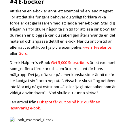
#4 E-böcker
Att skapa en e-bok är ännu ett exempel på en lead magnet.
För att det ska fungera behöver du tydligt förklara vilka
fördelar det ger läsaren med att ladda ner e-boken. Ställ dig
frågan, varför skulle någon ta sin tid för att läsa din bok? Har
du redan en blogg så kan du säkerligen återanvända en del
material och anpassa det till en e-bok. Har du ont om tid är
alternativet att köpa hjälp via exempelvis
Fiverr
,
Freelancer
eller
Guru
.
Derek Halpern’s eBook
Get 5,000 Subscribers
är ett exempel
som ger flera fördelar och som är intressant för hans
målgrupp. Det jag ofta ser på amerikanska sidor är att de är
lite kaxiga i sin ”tacka nej-ruta”. Vissa har skrivit ”jag behöver
inte lära mig något nytt inom …” eller ”jag hatar saker som är
väldigt användbara” – Vad skulle du kunna skriva?
I en artikel från
Hubspot får du tips på hur du får en
läsarvänlig e-bok.