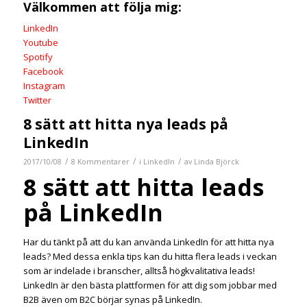
Välkommen att följa mig:
LinkedIn
Youtube
Spotify
Facebook
Instagram
Twitter
8 sätt att hitta nya leads på
LinkedIn
/
/
/
2017/10/08
8 Kommentarer
i
LinkedIn
av
Linda Björck
8 sätt att hitta leads
på LinkedIn
Har du tänkt på att du kan använda LinkedIn för att hitta nya
leads? Med dessa enkla tips kan du hitta flera leads i veckan
som är indelade i branscher, alltså högkvalitativa leads!
LinkedIn är den bästa plattformen för att dig som jobbar med
B2B även om B2C börjar synas på LinkedIn.