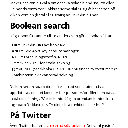
Utöver det kan du välja om det ska sökas bland 1:a, 2:a eller
3:e handskontakter. Sökkriterierna skiljer sig åt beroende på
vilken version (betal eller gratis) av LinkedIn du har.
Boolean search
Något som få känner till, är att det även går att söka så här:
OR
= LinkedIn
OR
Facebook
OR
….
AND
= KAM
AND
Key account manager
NOT
= Försäljningschef
NOT
B2C
” ”
= ”
Vice VD
”
– för exakt sökning
( )
= VD NOT (Stockholm OR B2C OR ”business to consumer”) =
kombination av avancerad sökning
Du kan sedan spara dina sökresultat som automatiskt
uppdateras om det kommer fler personer/profiler som passar
in på din sökning. På mitt konto (lägsta premium-kontot) kan
jag spara 3 sökningar. En riktigt bra funktion, eller hur?!
På Twitter
Även Twitter har en
avancerad sökfunktion
. Det vanligaste är