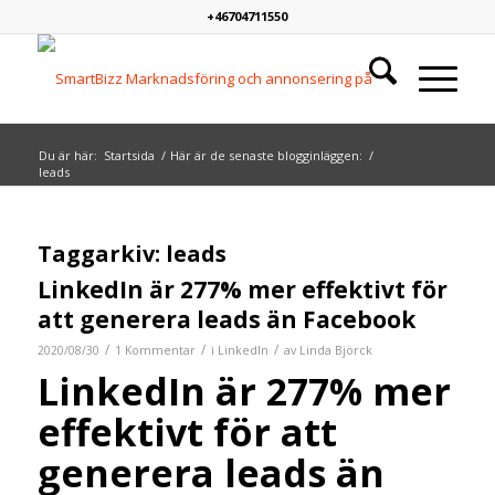
+46704711550
Du är här:
Startsida
/
Här är de senaste blogginläggen:
/
leads
Taggarkiv:
leads
LinkedIn är 277% mer effektivt för
att generera leads än Facebook
/
/
/
2020/08/30
1 Kommentar
i
LinkedIn
av
Linda Björck
LinkedIn är 277% mer
effektivt för att
generera leads än