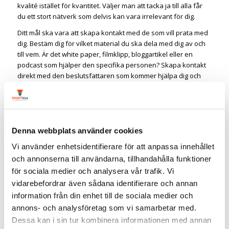
kvalité istället för kvantitet. Väljer man att tacka ja till alla får
du ett stort nätverk som delvis kan vara irrelevant för dig.
Ditt mål ska vara att skapa kontakt med de som vill prata med
dig. Bestäm dig för vilket material du ska dela med dig av och
till vem. Är det white paper, filmklipp, bloggartikel eller en
podcast som hjälper den specifika personen? Skapa kontakt
direkt med den beslutsfattaren som kommer hjälpa dig och
företaget att nå uppsatta mål.
Relaterad artikel:
Ska du tacka ja till alla på LinkedIn
#8 Vårda ditt nätverk
Denna webbplats använder cookies
Du kommer att få kontakt med personer som då och då är i
Vi använder enhetsidentifierare för att anpassa innehållet
behov av din lösning på deras problem. Fast det är kanske
inte det vanligaste att de inser sitt behov förrän du
och annonserna till användarna, tillhandahålla funktioner
presenterat lösningen. Det är de här kontakterna du ska
för sociala medier och analysera vår trafik. Vi
vårda. Inte genom att skrika köp eller rea utan att förse dem
vidarebefordrar även sådana identifierare och annan
med relevant innehåll.
information från din enhet till de sociala medier och
Erbjud värde till dina kontakter, bli känd inom ditt område
annons- och analysföretag som vi samarbetar med.
genom att dela relevanta bloggartiklar inom ditt område. Ta
Dessa kan i sin tur kombinera informationen med annan
kontakt och försök lösa deras problem. Kanske du till och med