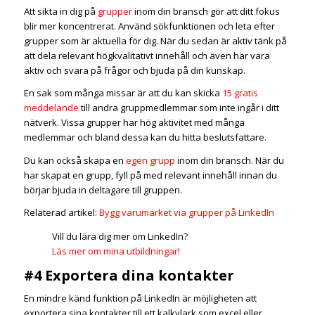
Att sikta in dig på
grupper
inom din bransch gör att ditt fokus
blir mer koncentrerat. Använd sökfunktionen och leta efter
grupper som är aktuella för dig. När du sedan är aktiv tänk på
att dela relevant högkvalitativt innehåll och även här vara
aktiv och svara på frågor och bjuda på din kunskap.
En sak som många missar är att du kan skicka
15 gratis
meddelande
till andra gruppmedlemmar som inte ingår i ditt
nätverk. Vissa grupper har hög aktivitet med många
medlemmar och bland dessa kan du hitta beslutsfattare.
Du kan också skapa en
egen grupp
inom din bransch. När du
har skapat en grupp, fyll på med relevant innehåll innan du
börjar bjuda in deltagare till gruppen.
Relaterad artikel:
Bygg varumärket via grupper på LinkedIn
Vill du lära dig mer om LinkedIn?
Läs mer om mina utbildningar!
#4 Exportera dina kontakter
En mindre känd funktion på LinkedIn är möjligheten att
exportera sina kontakter till ett kalkylark som excel eller