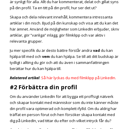
är synligt för alla. Allt du har kommenterat, delat och gillat syns
på din profil. Ta en titt på din profil, hur ser det ut?
Skapa och dela relevant innehåll, kommentera intressanta
artiklar i din nisch. Bjud på din kunskap och visa att du kan det
här ämnet. Använd de möjligheter som LinkedIn erbjuder, skriv
artiklar, gör ”vanliga” inlägg, gör filmklipp och var aktiv i
relevanta grupper.
Ju mer specifik du är desto bättre förstår andra
vad
du kan
hjälpa till med och
vem
du kan hjälpa. Se till att ditt budskap är
tydligt i allting du gör och att du även i sammanfattningen
berättar hur du kan hjälpa till.
Relaterad artikel
:
Så här lyckas du med filmklipp på LinkedIn.
#2 Förbättra din profil
Om du använder LinkedIn för att bygga ett proffsigt nätverk
och skapar kontakt med människor som du inte känner måste
din profil vara optimerad och komplett ifylld. Om du aldrig har
träffat en person förut och hen försöker skapa kontakt med
dig på LinkedIn, vad tittar du efter och vilket intryck får du?