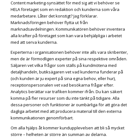
Content marketing-synsättet för med sig att vi behöver se
HELA företaget som en redaktion och kunderna som våra
medarbetare. Låter det konstigt? Jag förklarar.
Marknadsföringen behöver flytta ut från
marknadsavdelningen. Kommunikatören behöver inventera
alla krafter på företaget som kan vara behjälpliga i arbetet
med att serva kunderna.
Experterna i organisationen behöver inte alls vara skribenter,
men de är förmodligen experter på sina respektive områden.
Säljaren vet vilka frågor som ställs på kundmötena med
detaljhandeln, butiksägaren vet vad kunderna funderar på
(och kunden är ju expert på sina egna behov, eller hur),
receptionspersonalen vet vad besökarna frågar efter.
Analytics berättar var trafiken kommer ifrån. Du kan säkert
komma på fler resurser som du inte tänkt på tidigare. Alla
dessa personer och funktioner är oumbärliga för att göra det
dagliga arbetet med att producera material till den externa
kommunikationen genomförbart.
Om alla hjälps åt kommer kundupplevelsen att bli så mycket
större – helheten är större än summan av delarna.