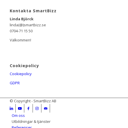
Kontakta SmartBizz
Linda Björck
linda(@)smartbizz.se
0704-71 15 50
Välkommen!
Cookiepolicy
Cookiepolicy
GDPR
© Copyright - SmartBizz AB
Om oss
Utbildningar & tjänster
Referenser