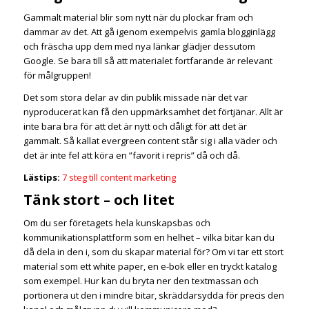
Gammalt material blir som nytt när du plockar fram och
dammar av det. Att gå igenom exempelvis gamla blogginlägg
och fräscha upp dem med nya länkar glädjer dessutom
Google. Se bara till så att materialet fortfarande är relevant
för målgruppen!
Det som stora delar av din publik missade när det var
nyproducerat kan få den uppmärksamhet det förtjänar. Allt är
inte bara bra för att det är nytt och dåligt för att det är
gammalt. Så kallat evergreen content står sig i alla väder och
det är inte fel att köra en ”favorit i repris” då och då.
Lästips:
7 steg till content marketing
Tänk stort – och litet
Om du ser företagets hela kunskapsbas och
kommunikationsplattform som en helhet – vilka bitar kan du
då dela in den i, som du skapar material för? Om vi tar ett stort
material som ett white paper, en e-bok eller en tryckt katalog
som exempel. Hur kan du bryta ner den textmassan och
portionera ut den i mindre bitar, skräddarsydda för precis den