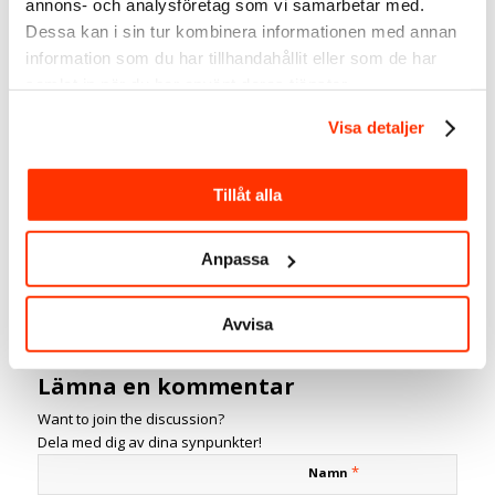
annons- och analysföretag som vi samarbetar med.
Dessa kan i sin tur kombinera informationen med annan
LinkedIn-expert
information som du har tillhandahållit eller som de har
Social media manager
samlat in när du har använt deras tjänster.
SmartBizz AB
Välkommen att följa mig:
Visa detaljer
LinkedIn
Youtube
Tillåt alla
Spotify
Facebook
Instagram
Anpassa
Twitter
Taggar:
Annika Dacke
,
Content marketing
,
Digital marknadsföring
,
Avvisa
Sociala medier
0
Kommentarer
Lämna en kommentar
Want to join the discussion?
Dela med dig av dina synpunkter!
*
Namn