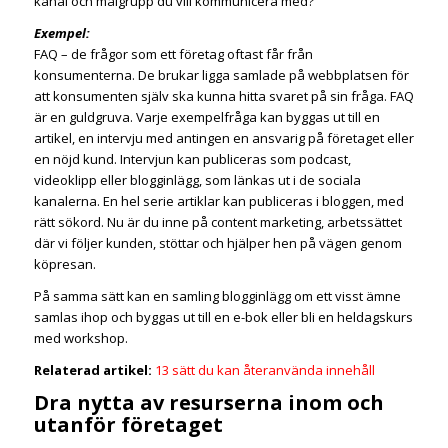
kanal och målgrupp du vill kommunicera med?
Exempel:
FAQ – de frågor som ett företag oftast får från
konsumenterna. De brukar ligga samlade på webbplatsen för
att konsumenten själv ska kunna hitta svaret på sin fråga. FAQ
är en guldgruva. Varje exempelfråga kan byggas ut till en
artikel, en intervju med antingen en ansvarig på företaget eller
en nöjd kund. Intervjun kan publiceras som podcast,
videoklipp eller blogginlägg, som länkas ut i de sociala
kanalerna. En hel serie artiklar kan publiceras i bloggen, med
rätt sökord. Nu är du inne på content marketing, arbetssättet
där vi följer kunden, stöttar och hjälper hen på vägen genom
köpresan.
På samma sätt kan en samling blogginlägg om ett visst ämne
samlas ihop och byggas ut till en e-bok eller bli en heldagskurs
med workshop.
Relaterad artikel:
13 sätt du kan återanvända innehåll
Dra nytta av resurserna inom och
utanför företaget