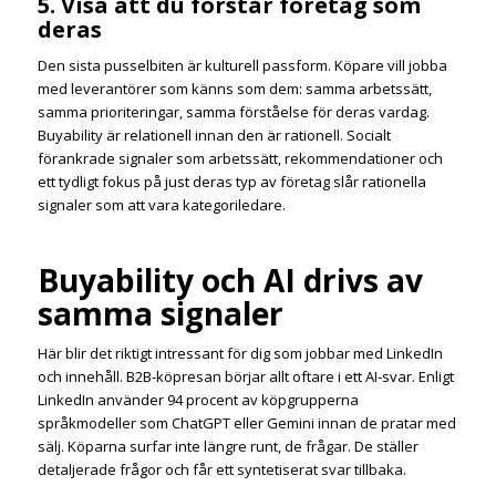
5. Visa att du förstår företag som
deras
Den sista pusselbiten är kulturell passform. Köpare vill jobba
med leverantörer som känns som dem: samma arbetssätt,
samma prioriteringar, samma förståelse för deras vardag.
Buyability är relationell innan den är rationell. Socialt
förankrade signaler som arbetssätt, rekommendationer och
ett tydligt fokus på just deras typ av företag slår rationella
signaler som att vara kategoriledare.
Buyability och AI drivs av
samma signaler
Här blir det riktigt intressant för dig som jobbar med LinkedIn
och innehåll. B2B-köpresan börjar allt oftare i ett AI-svar. Enligt
LinkedIn använder 94 procent av köpgrupperna
språkmodeller som ChatGPT eller Gemini innan de pratar med
sälj. Köparna surfar inte längre runt, de frågar. De ställer
detaljerade frågor och får ett syntetiserat svar tillbaka.