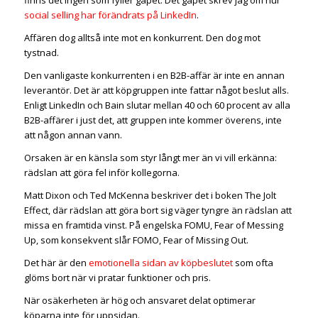
social selling har förändrats på LinkedIn
.
Affären dog alltså inte mot en konkurrent. Den dog mot
tystnad.
Den vanligaste konkurrenten i en B2B-affär är inte en annan
leverantör. Det är att köpgruppen inte fattar något beslut alls.
Enligt LinkedIn och Bain slutar mellan 40 och 60 procent av alla
B2B-affärer i just det, att gruppen inte kommer överens, inte
att någon annan vann.
Orsaken är en känsla som styr långt mer än vi vill erkänna:
rädslan att göra fel inför kollegorna.
Matt Dixon och Ted McKenna beskriver det i boken The Jolt
Effect, där rädslan att göra bort sig väger tyngre än rädslan att
missa en framtida vinst. På engelska FOMU, Fear of Messing
Up, som konsekvent slår FOMO, Fear of Missing Out.
Det här är den
emotionella sidan av köpbeslutet
som ofta
glöms bort när vi pratar funktioner och pris.
När osäkerheten är hög och ansvaret delat optimerar
köparna inte för uppsidan.