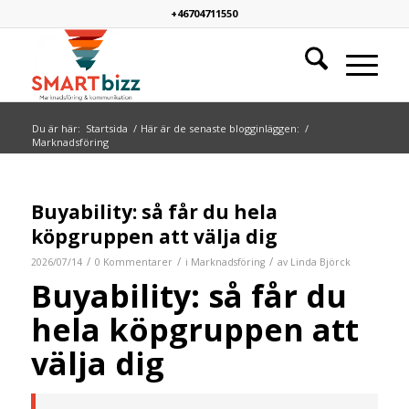
+46704711550
Du är här:
Startsida
/
Här är de senaste blogginläggen:
/
Marknadsföring
Buyability: så får du hela
köpgruppen att välja dig
/
/
/
2026/07/14
0 Kommentarer
i
Marknadsföring
av
Linda Björck
Buyability: så får du
hela köpgruppen att
välja dig