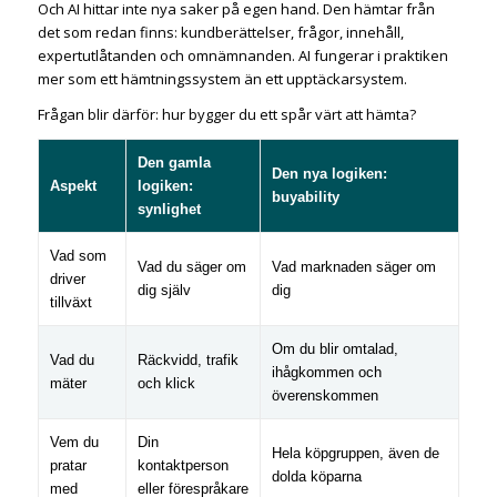
Och AI hittar inte nya saker på egen hand. Den hämtar från
det som redan finns: kundberättelser, frågor, innehåll,
expertutlåtanden och omnämnanden. AI fungerar i praktiken
mer som ett hämtningssystem än ett upptäckarsystem.
Frågan blir därför: hur bygger du ett spår värt att hämta?
Den gamla
Den nya logiken:
Aspekt
logiken:
buyability
synlighet
Vad som
Vad du säger om
Vad marknaden säger om
driver
dig själv
dig
tillväxt
Om du blir omtalad,
Vad du
Räckvidd, trafik
ihågkommen och
mäter
och klick
överenskommen
Vem du
Din
Hela köpgruppen, även de
pratar
kontaktperson
dolda köparna
med
eller förespråkare