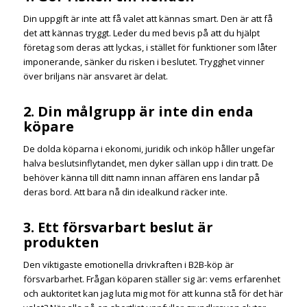
Din uppgift är inte att få valet att kännas smart. Den är att få
det att kännas tryggt. Leder du med bevis på att du hjälpt
företag som deras att lyckas, i stället för funktioner som låter
imponerande, sänker du risken i beslutet. Trygghet vinner
över briljans när ansvaret är delat.
2. Din målgrupp är inte din enda
köpare
De dolda köparna i ekonomi, juridik och inköp håller ungefär
halva beslutsinflytandet, men dyker sällan upp i din tratt. De
behöver känna till ditt namn innan affären ens landar på
deras bord. Att bara nå din idealkund räcker inte.
3. Ett försvarbart beslut är
produkten
Den viktigaste emotionella drivkraften i B2B-köp är
försvarbarhet. Frågan köparen ställer sig är: vems erfarenhet
och auktoritet kan jag luta mig mot för att kunna stå för det här