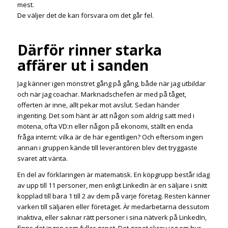
mest.
De väljer det de kan försvara om det går fel.
Därför rinner starka
affärer ut i sanden
Jag känner igen mönstret gång på gång, både när jag utbildar
och när jag coachar. Marknadschefen är med på tåget,
offerten är inne, allt pekar mot avslut. Sedan händer
ingenting. Det som hänt är att någon som aldrig satt med i
mötena, ofta VD:n eller någon på ekonomi, ställt en enda
fråga internt: vilka är de här egentligen? Och eftersom ingen
annan i gruppen kände till leverantören blev det tryggaste
svaret att vänta.
En del av förklaringen är matematisk. En köpgrupp består idag
av upp till 11 personer, men enligt LinkedIn är en säljare i snitt
kopplad till bara 1 till 2 av dem på varje företag. Resten känner
varken till säljaren eller företaget. Är medarbetarna dessutom
inaktiva, eller saknar rätt personer i sina nätverk på LinkedIn,
finns det ingen som fyller gapet. Det gapet skrev jag om hur