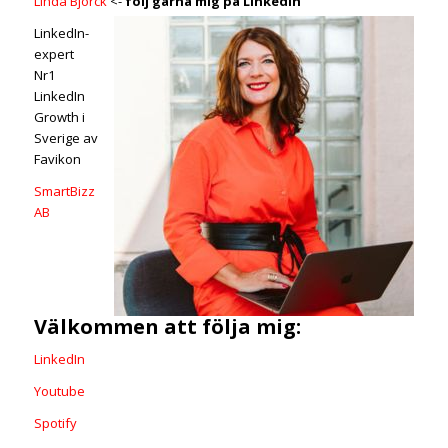
Linda Björck
<-
följ gärna mig på LinkedIn
LinkedIn-
expert
Nr1
LinkedIn
Growth i
Sverige av
Favikon
SmartBizz
AB
Välkommen att följa mig:
LinkedIn
Youtube
Spotify