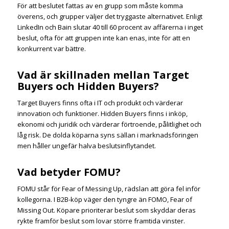
För att beslutet fattas av en grupp som måste komma
överens, och grupper väljer det tryggaste alternativet. Enligt
LinkedIn och Bain slutar 40 till 60 procent av affärerna i inget
beslut, ofta för att gruppen inte kan enas, inte för att en
konkurrent var bättre.
Vad är skillnaden mellan Target
Buyers och Hidden Buyers?
Target Buyers finns ofta i IT och produkt och värderar
innovation och funktioner. Hidden Buyers finns i inköp,
ekonomi och juridik och värderar förtroende, pålitlighet och
låg risk. De dolda köparna syns sällan i marknadsföringen
men håller ungefär halva beslutsinflytandet.
Vad betyder FOMU?
FOMU står för Fear of Messing Up, rädslan att göra fel inför
kollegorna. I B2B-köp väger den tyngre än FOMO, Fear of
Missing Out. Köpare prioriterar beslut som skyddar deras
rykte framför beslut som lovar större framtida vinster.