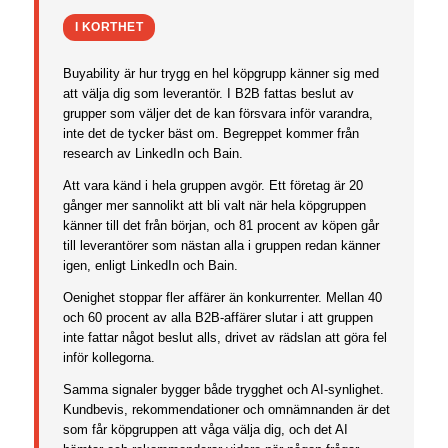
I KORTHET
Buyability är hur trygg en hel köpgrupp känner sig med
att välja dig som leverantör. I B2B fattas beslut av
grupper som väljer det de kan försvara inför varandra,
inte det de tycker bäst om. Begreppet kommer från
research av LinkedIn och Bain.
Att vara känd i hela gruppen avgör. Ett företag är 20
gånger mer sannolikt att bli valt när hela köpgruppen
känner till det från början, och 81 procent av köpen går
till leverantörer som nästan alla i gruppen redan känner
igen, enligt LinkedIn och Bain.
Oenighet stoppar fler affärer än konkurrenter. Mellan 40
och 60 procent av alla B2B-affärer slutar i att gruppen
inte fattar något beslut alls, drivet av rädslan att göra fel
inför kollegorna.
Samma signaler bygger både trygghet och AI-synlighet.
Kundbevis, rekommendationer och omnämnanden är det
som får köpgruppen att våga välja dig, och det AI