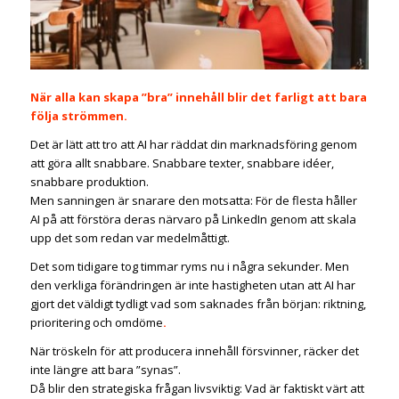
När alla kan skapa ”bra” innehåll blir det farligt att bara
följa strömmen.
Det är lätt att tro att AI har räddat din marknadsföring genom
att göra allt snabbare. Snabbare texter, snabbare idéer,
snabbare produktion.
Men sanningen är snarare den motsatta: För de flesta håller
AI på att förstöra deras närvaro på LinkedIn genom att skala
upp det som redan var medelmåttigt.
Det som tidigare tog timmar ryms nu i några sekunder. Men
den verkliga förändringen är inte hastigheten utan att AI har
gjort det väldigt tydligt vad som saknades från början: riktning,
prioritering och omdöme
.
När tröskeln för att producera innehåll försvinner, räcker det
inte längre att bara ”synas”.
Då blir den strategiska frågan livsviktig: Vad är faktiskt värt att