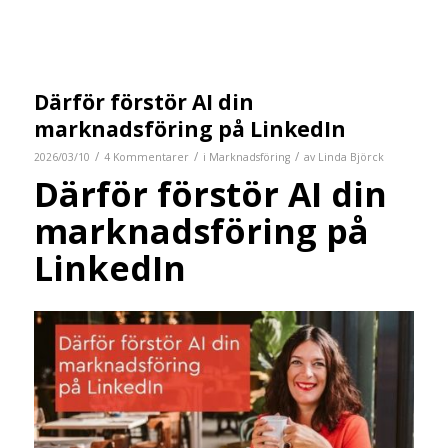
Därför förstör AI din
marknadsföring på LinkedIn
/
/
/
2026/03/10
4 Kommentarer
i
Marknadsföring
av
Linda Björck
Därför förstör AI din
marknadsföring på
LinkedIn