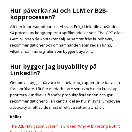
Hur påverkar AI och LLM:er B2B-
köpprocessen?
Allt fler köpresor börjar i ett AI-svar. Enligt LinkedIn använder
94 procent av köpgrupperna språkmodeller som ChatGPT eller
Gemini innan de kontaktar sälj. AI hämtar från kundbevis,
rekommendationer och omnämnanden som redan finns,
vilket är samma signaler som bygger buyability.
Hur bygger jag buyability på
LinkedIn?
Genom att bygga närvaro hos hela köpgruppen, inte bara din
förespråkare. Låt fler medarbetare synas och dela kunskap,
prioritera kundbevis framför produktpåståenden och gör
rekommendationer till en central del av hur ni syns. Employee
advocacy är ett av de mest effektiva sätten att nå dit.
Källor
:
The B2B Navigation System Is Broken: Why AI Is Forcing a Shift