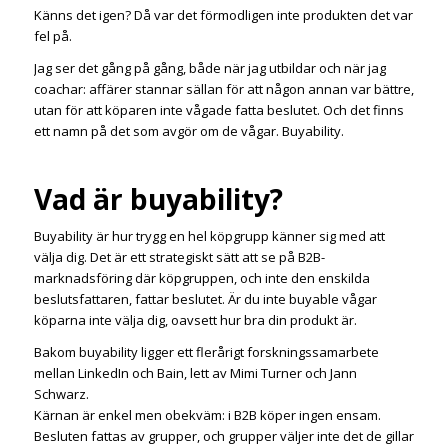
Känns det igen? Då var det förmodligen inte produkten det var
fel på.
Jag ser det gång på gång, både när jag utbildar och när jag
coachar: affärer stannar sällan för att någon annan var bättre,
utan för att köparen inte vågade fatta beslutet. Och det finns
ett namn på det som avgör om de vågar. Buyability.
Vad är buyability?
Buyability är hur trygg en hel köpgrupp känner sig med att
välja dig. Det är ett strategiskt sätt att se på B2B-
marknadsföring där köpgruppen, och inte den enskilda
beslutsfattaren, fattar beslutet. Är du inte buyable vågar
köparna inte välja dig, oavsett hur bra din produkt är.
Bakom buyability ligger ett flerårigt forskningssamarbete
mellan LinkedIn och Bain, lett av Mimi Turner och Jann
Schwarz.
Kärnan är enkel men obekväm: i B2B köper ingen ensam.
Besluten fattas av grupper, och grupper väljer inte det de gillar