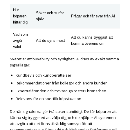
Hur
Söker och surfar
köparen
Frågar och får svar från AI
själv
hittar dig
Vad som
Att du känns tryggast att
avgör
Att du syns mest
komma överens om
valet
Svaret är att buyability och synlighet i AI drivs av exakt samma
signallager:
Kundbevis och kundberättelser
Rekommendationer från kollegor och andra kunder
Expertutlåtanden och trovärdiga röster i branschen
Relevans för en specifik köpsituation
De här signalerna gör två saker samtidigt. De får köparen att
känna sig trygg med att välja dig, och de hjälper AI-systemen
att avgöra att det finns tillräcklig samsyn för att
rekommendera dig. Räckvidd och klick spelar fortfarande roll,