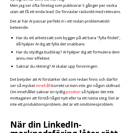
Men jag ser ofta företag som publicerar 5 gånger per vecka
utan att få ett enda lead. De förväxlar räckvidd med relevans.
Det är här AI passar perfekt in i ett redan problematiskt
beteende.
Har du ett arbetssätt som bygger på att bara ”fylla flödet”,
då hjälper AI dig att fylla det snabbare.
Har du otydliga budskap? AI hjälper dig att formulera dem
ännu mer effektivt.
Saknar du riktning? AI skalar upp förvirringen.
Det betyder att AI förstärker det som redan finns och därför
ser så mycket
innehåll
korrekt ut men inte gör någon skillnad.
Om innehållet saknar en tydlig
position
så hjälper det inte
mottagaren att förstå något nytt eller ta ett nästa steg. Det är
inte ett produktionsproblem, det är ett omdömesproblem.
När din LinkedIn-