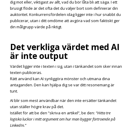
dig mot eller, viktigast av allt, vad du bör låta bli att säga. I ett
brusigt flöde är det ofta det du väljer bort som definierar din
auktoritet. Konkurrensfördelen idag ligger inte i hur snabbt du
publicerar, utan i ditt omdöme att avgöra vad som faktiskt ger
din målgrupp värde på riktigt.
Det verkliga värdet med AI
är inte output
Värdet ligger inte i texten i sig, utan i tänkandet som sker innan
texten publiceras.
Rätt använd kan AI synliggöra mönster och utmana dina
antaganden. Den kan hjälpa dig se var ditt resonemang är
tunt.
AI blir som mest användbar när den inte ersätter tänkandet
utan ställer högre krav på det.
Istället för att be den ”skriva en artikel”, be den:
”Hitta tre
logiska luckor i mitt argument om hur man bygger förtroende på
LinkedIn.”