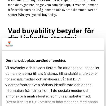
men de avgör inte längre vem som blir köpt. Tillväxten kommer
från att bli omtalad, ihågkommen och överenskommen. Det är
skiftet från synlighet till buyability.
Vad buyability betyder för
din LinkedIn-strategi
Kom ihåg att de allra flesta i din köpgrupp inte är redo att köpa
just nu. Faktum är att
95 procent av B2B-köparna inte är i
marknaden just nu
. Buyability byggs medan de fortfarande
Denna webbplats använder cookies
inte letar, så att du redan är det trygga och självklara valet när
de väl blir det. Och om hela köpgruppen behöver känna till dig
Vi använder enhetsidentifierare för att anpassa innehållet
innan affären börjar, då räcker inte företagets egen sida och
och annonserna till användarna, tillhandahålla funktioner
ett par annonser. Du behöver fler röster, oftare, som talar om
för sociala medier och analysera vår trafik. Vi
er på ett trovärdigt sätt. Det är precis där dina medarbetare
vidarebefordrar även sådana identifierare och annan
kommer in.
information från din enhet till de sociala medier och
Det här är kärnan i employee advocacy, och det är därför jag
annons- och analysföretag som vi samarbetar med.
ser det som en av de mest underskattade tillväxtmotorerna i
Dessa kan i sin tur kombinera informationen med annan
B2B just nu. Läs mer om varför i guiden om hur
aktiva