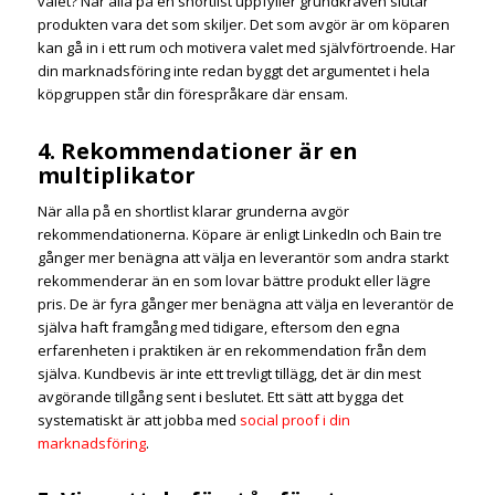
valet? När alla på en shortlist uppfyller grundkraven slutar
produkten vara det som skiljer. Det som avgör är om köparen
kan gå in i ett rum och motivera valet med självförtroende. Har
din marknadsföring inte redan byggt det argumentet i hela
köpgruppen står din förespråkare där ensam.
4. Rekommendationer är en
multiplikator
När alla på en shortlist klarar grunderna avgör
rekommendationerna. Köpare är enligt LinkedIn och Bain tre
gånger mer benägna att välja en leverantör som andra starkt
rekommenderar än en som lovar bättre produkt eller lägre
pris. De är fyra gånger mer benägna att välja en leverantör de
själva haft framgång med tidigare, eftersom den egna
erfarenheten i praktiken är en rekommendation från dem
själva. Kundbevis är inte ett trevligt tillägg, det är din mest
avgörande tillgång sent i beslutet. Ett sätt att bygga det
systematiskt är att jobba med
social proof i din
marknadsföring
.