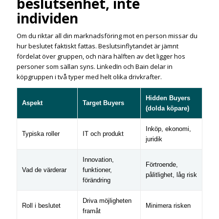
beslutsenhet, inte
individen
Om du riktar all din marknadsföring mot en person missar du
hur beslutet faktiskt fattas. Beslutsinflytandet är jämnt
fördelat över gruppen, och nära hälften av det ligger hos
personer som sällan syns. LinkedIn och Bain delar in
köpgruppen i två typer med helt olika drivkrafter.
Hidden Buyers
Aspekt
Target Buyers
(dolda köpare)
Inköp, ekonomi,
Typiska roller
IT och produkt
juridik
Innovation,
Förtroende,
Vad de värderar
funktioner,
pålitlighet, låg risk
förändring
Driva möjligheten
Roll i beslutet
Minimera risken
framåt