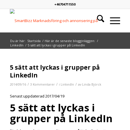
+46704711550
Du är här:
Startsida
/
Här är de senaste blogginläggen:
/
LinkedIn
/
5 sätt att lyckas i grupper på LinkedIn
says:
says:
says:
5 sätt att lyckas i grupper på
LinkedIn
/
/
/
2014/09/16
3 Kommentarer
i
LinkedIn
av
Linda Björck
Senast uppdaterad 2017/04/19
5 sätt att lyckas i
grupper på LinkedIn