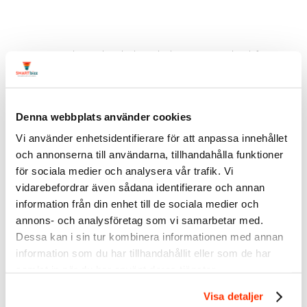
Taggar:
Linda Björck
,
LinkedIn
,
LinkedIn grupper
,
Marknadsföring
,
personligt varumärke
3
Kommentarer
Denna webbplats använder cookies
Monica Nizich
Vi använder enhetsidentifierare för att anpassa innehållet
2014/10/22 den 23:36
och annonserna till användarna, tillhandahålla funktioner
för sociala medier och analysera vår trafik. Vi
Har märkt att just Linkedin ger god respons på
kommentarer. Detta tycker jag är väldigt bra då det
vidarebefordrar även sådana identifierare och annan
precis som du skriver, ger utrymme för konkreta
information från din enhet till de sociala medier och
diskussioner för gruppen och den ackumulerade
annons- och analysföretag som vi samarbetar med.
kunskapsnivån stiger och leder till både nya
Dessa kan i sin tur kombinera informationen med annan
infallsvinklar och bekräftelse av kunskap. Tack för en
information som du har tillhandahållit eller som de har
god artikel!
samlat in när du har använt deras tjänster.
Svara
Visa detaljer