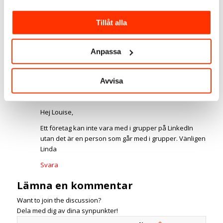
louise
2018/10/10 den 14:15
Tillåt alla
Finns det en begränsning som företag/företagssida i
hur många grupper man kan vara med i?
Anpassa
Svara
Avvisa
Linda Björck
2018/10/11 den 10:57
Hej Louise,
Ett företag kan inte vara med i grupper på LinkedIn
utan det är en person som går med i grupper. Vänligen
Linda
Svara
Lämna en kommentar
Want to join the discussion?
Dela med dig av dina synpunkter!