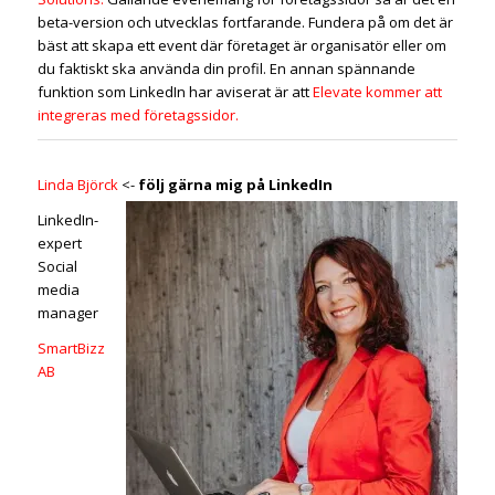
beta-version och utvecklas fortfarande. Fundera på om det är
bäst att skapa ett event där företaget är organisatör eller om
du faktiskt ska använda din profil. En annan spännande
funktion som LinkedIn har aviserat är att
Elevate kommer att
integreras med företagssidor.
Linda Björck
<-
följ gärna mig på LinkedIn
LinkedIn-
expert
Social
media
manager
SmartBizz
AB