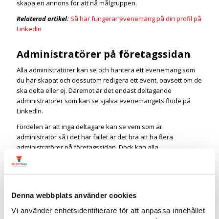
skapa en annons för att nå målgruppen.
Relaterad artikel:
Så här fungerar evenemang på din profil på
LinkedIn
Administratörer på företagssidan
Alla administratörer kan se och hantera ett evenemang som
du har skapat och dessutom redigera ett event, oavsett om de
ska delta eller ej. Däremot är det endast deltagande
administratörer som kan se själva evenemangets flöde på
LinkedIn.
Fördelen är att inga deltagare kan se vem som är
administratör så i det här fallet är det bra att ha flera
administratörer på företagssidan. Dock kan alla
administratörer godkänna vem som ska få delta på
evenemanget men endast de administratörer som kommer att
delta får en avisering.
Tänk på att du inte kan ändra organisatör när du väl har
Denna webbplats använder cookies
skapat evenemanget, däremot kan du redigera eller radera
Vi använder enhetsidentifierare för att anpassa innehållet
eventet.