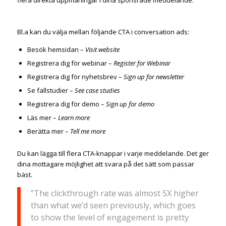
flera direkta uppmaningar i dina sponsrade meddelande.
Bl.a kan du välja mellan följande CTA i conversation ads:
Besök hemsidan –
Visit website
Registrera dig för webinar –
Register for Webinar
Registrera dig för nyhetsbrev –
Sign up for newsletter
Se fallstudier –
See case studies
Registrera dig för demo –
Sign up for demo
Läs mer –
Learn more
Berätta mer –
Tell me more
Du kan lägga till flera CTA-knappar i varje meddelande. Det ger
dina mottagare möjlighet att svara på det sätt som passar
bäst.
”The clickthrough rate was almost 5X higher
than what we’d seen previously, which goes
to show the level of engagement is pretty