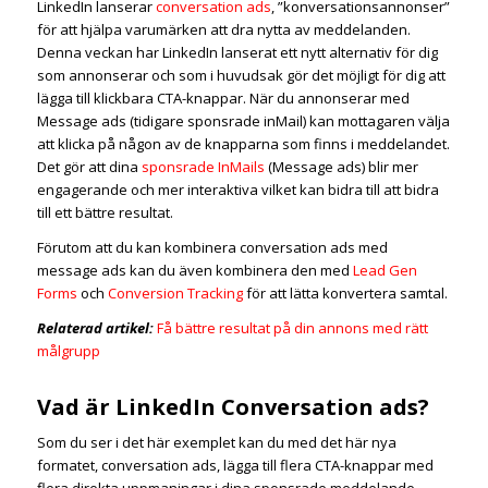
LinkedIn lanserar
conversation ads
, ”konversationsannonser”
för att hjälpa varumärken att dra nytta av meddelanden.
Denna veckan har LinkedIn lanserat ett nytt alternativ för dig
som annonserar och som i huvudsak gör det möjligt för dig att
lägga till klickbara CTA-knappar. När du annonserar med
Message ads (tidigare sponsrade inMail) kan mottagaren välja
att klicka på någon av de knapparna som finns i meddelandet.
Det gör att dina
sponsrade InMails
(Message ads) blir mer
engagerande och mer interaktiva vilket kan bidra till att bidra
till ett bättre resultat.
Förutom att du kan kombinera conversation ads med
message ads kan du även kombinera den med
Lead Gen
Forms
och
Conversion Tracking
för att lätta konvertera samtal.
Relaterad artikel:
Få bättre resultat på din annons med rätt
målgrupp
Vad är LinkedIn Conversation ads?
Som du ser i det här exemplet kan du med det här nya
formatet, conversation ads, lägga till flera CTA-knappar med