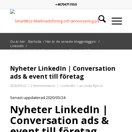
+46704711550
Du är här:
Startsida
/
Här är de senaste blogginläggen:
/
LinkedIn
/
Nyheter LinkedIn | Conversation ads & event till företag
skriver:
skriver:
Nyheter LinkedIn | Conversation
ads & event till företag
/
/
/
2020/03/22
2 Kommentarer
i
LinkedIn
av
Linda Björck
Senast uppdaterad 2020/03/24
Nyheter LinkedIn |
Conversation ads &
event till företag