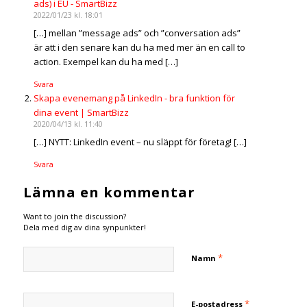
ads) i EU - SmartBizz
2022/01/23 kl. 18:01
[…] mellan ”message ads” och ”conversation ads”
är att i den senare kan du ha med mer än en call to
action. Exempel kan du ha med […]
Svara
Skapa evenemang på LinkedIn - bra funktion för
dina event | SmartBizz
2020/04/13 kl. 11:40
[…] NYTT: LinkedIn event – nu släppt för företag! […]
Svara
Lämna en kommentar
Want to join the discussion?
Dela med dig av dina synpunkter!
*
Namn
*
E-postadress