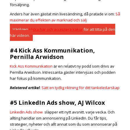
försäljning.
Anders har även gästat min livesändning, då pratade vi om:
Så
maximerar du effekten av marknad och sälj
Vänligen
klicka här och acceptera kakor
för att titta på den
här videon.
#4 Kick Ass Kommunikation,
Pernilla Arwidson
Kick Ass Kommunikation
är en relativt ny podd som drivs av
Pernilla Arwidson. Intressanta gäster intervjuas och podden
har fokus på kommunikation.
Relaterad artikel
:
Sätt en tydlig riktning för ditt tankeledarskap
#5 LinkedIn Ads show, AJ Wilcox
LinkedIn Ads show
släpper ett nytt avsnitt. varje vecka. Och
allting handlar om annonsering på LinkedIn. Du får tips,
strategier, nyheter och allt annat som du som annonserar på