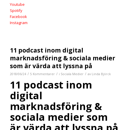
Youtube
Spotify
Facebook
Instagram
11 podcast inom digital
marknadsföring & sociala medier
som är värda att lyssna på
/
/
/
2018/06/24
5 Kommentarer
i
Sociala Medier
av
Linda Björck
11 podcast inom
digital
marknadsföring &
sociala medier som
är värda att lyssna på