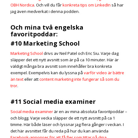
OBH Nordica
. Och vill du får
konkreta tips om LinkedIn
så har
jag även medverkat i denna podden.
Och mina två engelska
favoritpoddar:
#10 Marketing School
Marketing School
drivs av Neil Patel och Eric Siu. Varje dag
släpper det ett nytt avsnitt som är på ca 10 minuter. Här är
väldigt många bra avsnitt som innehåller bra konkreta
exempel. Exempelvis kan du lyssna på
varför video är bättre
än text
eller att
content marketing inte fungerar så som du
tror
.
#11 Social media examiner
Social media examiner
är en av mina absoluta favoritpoddar –
och blogg. Varje vecka släpper de ett nytt avsnitt på ca 1
timme. Här både läser och lyssnar jag flera gånger i veckan. I
det här avsnittet får du reda på hur du kan använda
Facebook-annonser för att få fler som tittar på dina