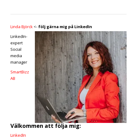
Linda Björck
<-
följ gärna mig på LinkedIn
LinkedIn-
expert
Social
media
manager
SmartBizz
AB
Välkommen att följa mig:
LinkedIn