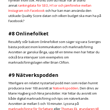
nyheter inom sök. Avsnitt som du hittar här är bland
annat
rankingdata för SEO, H1:or och jämförelse mellan
Instagram och Facebook
och hur kan man använda den
utökade Quality Score-datan och vilken budget ska man ha på
Facebook?
#8 Onlinefolket
Resultify står bakom Onlinefolket som säger sig vara Sveriges
bästa podcast inom kommunikation och marknadsföring.
Avsnitten är ganska långa, upp till en timme men här hittar du
också bra intervjuer som exempelvis om
marknadsföringslagen eller Brian Clifton.
#9 Nätverkspodden
Ytterligare en relativt nystartad podd men som redan hunnit
producera över 100 avsnitt är
Nätverkspodden
. Den drivs av
Marie Hagberg och Nina Jansdotter. Här hittar du avsnitt om
både digital marknadsföring och tips om nätverkande.
Avsnitten är mellan 5 och 10 minuter. Lyssna på
marknadsföring för författare
eller
Thomas Ek, grundaren till