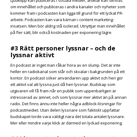
Ljudklipp kan publiceras i sociala medier, artiklar kan skrivas
om innehållet och publiceras i andra kanaler och nyheter som
kommer fram i podcasten kan ligga till grund för ett lyckat PR-
arbete. Podcasten kan vara kärnan i content marketing-
insatsen. Men bör aldrig stå isolerad. Utnyttjar man innehållet
på fler sätt, blir också kostnaden per exponering lägre.
#3 Rätt personer lyssnar – och de
lyssnar aktivt
En podcast är inget man råkar höra av en slump. Det är inte
heller en radiokanal som står och skvalar i bakgrunden på ett
kontor. En podcast söker användaren upp aktivt och hen gör
ett aktivt val att lyssna just då hen lyssnar. Budskap som
utgivaren vill få fram når en publik som uppenbarligen är
intresserad av ämnet, och som lyssnar mer aktivt än på annan
radio. Det finns ännu inte heller några adblock-lösningar för
podcastmediet. Utan delen lyssnare som faktiskt uppfattar
budskapet torde vara väldigt nära det totala antalet lyssnare.
Mer eller mindre varje klick är därmed en lyckad exponering.