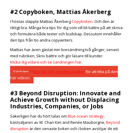
#2 Copyboken, Mattias Åkerberg
I höstas släppte Mattias Åkerberg
Copyboken
. Och den är
riktigt bra. Många bra tips för dig som vill bli bättre på att skriva
och formulera både texter och budskap. Dessutom innehåller
den tips från tio andra copywriters.
Mattias har även gästat min livesändning två gånger, senast
med rubriken, Skriv bättre och gör läsare till kunder.
Klicka dig vidare och se sändningen här
.
Vänligen
klicka här och acceptera kakor
för att titta på den
här videon.
#3 Beyond Disruption: Innovate and
Achieve Growth without Displacing
Industries, Companies, or Jobs
Säkerligen har du hört talas om
Blue ocean strategy
,
bästsäljaren av W. Chan Kim and Renée Mauborgne,
Beyond
disruption
är den senaste boken och i boken avslöjar de ett