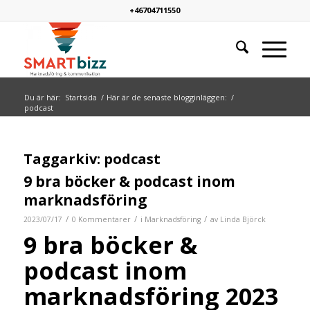
+46704711550
Du är här:
Startsida
/
Här är de senaste blogginläggen:
/
podcast
Taggarkiv:
podcast
9 bra böcker & podcast inom
marknadsföring
/
/
/
2023/07/17
0 Kommentarer
i
Marknadsföring
av
Linda Björck
9 bra böcker &
podcast inom
marknadsföring 2023