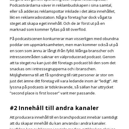
Podcastvärdarna väver in reklambudskapen i sina samtal,
eller så adderas reklamspottar inkilade i det äkta innehållet,
likt en reklamradiostation. Några företag har dock vågat ta
steget att skapa eget innehåll. Och de är först ut på en
marknad som kommer fyllas på till överflöd.
På podcastscenen konkurrerar man visserligen med obundna
poddar om uppmärksamheten, men man kommer också ut på
en scen som ännu är långt ifrån fylld. Många branscher och
intresseområden saknar en välproducerad podcast. Genom
att ta steget nu kan just ditt företags podcast bli den som det
snackas om i intressegrupperna och i branschen.
Möjligheterna till att få spridning till rätt personer är stor om
just det ämne ditt företag vill vara ledande inom är ”ledigt”. Att
lyssna på podcasts är tidskrävande, så sällan har uttrycket
”second place is first looser” varit mer passande.
#2 Innehåll till andra kanaler
Att producera innehåll till en branchpodcast innebär samtidigt
att du skapar innehåll du kan använda i andra kanaler.