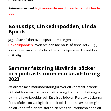
LinkedIn vill veta.
Relaterad artikel
:
Nytt annonsformat, LinkedIn thought leader
ads
Bonustips, LinkedInpodden, Linda
Björck
Jag måste såklart även tipsa om min egen podd,
LinkedInpodden
, även om den har paus så finns det 250 (!!)
avsnitt om LinkedIn. Korta och snabba tips som du direkt kan
ta till dig.
Sammanfattning läsvärda böcker
och podcasts inom marknadsföring
2023
Att arbeta med marknadsföring kräver ett konstant lärande.
Och det finns så många sätt att lära sig. Här har du fått några
av mina favoritpoddar och läsvärda böcker. Flera av böckerna
finns både som vanlig bok, e-bok och ljudbok. Dessutom går
de att köpa från andra ställen än Amazon. Poddarna finns att