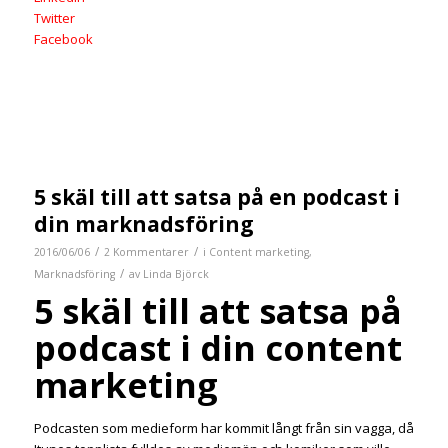
Twitter
Facebook
5 skäl till att satsa på en podcast i
din marknadsföring
/
/
2016/06/06
2 Kommentarer
i
Content marketing
,
/
Marknadsföring
av
Linda Björck
5 skäl till att satsa på
podcast i din content
marketing
Podcasten som medieform har kommit långt från sin vagga, då