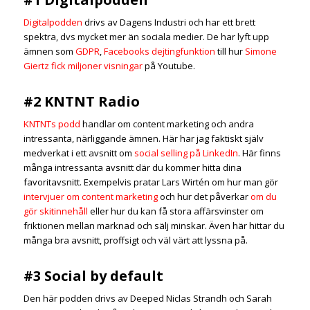
Digitalpodden
drivs av Dagens Industri och har ett brett
spektra, dvs mycket mer än sociala medier. De har lyft upp
ämnen som
GDPR
,
Facebooks dejtingfunktion
till hur
Simone
Giertz fick miljoner visningar
på Youtube.
#2 KNTNT Radio
KNTNTs podd
handlar om content marketing och andra
intressanta, närliggande ämnen. Här har jag faktiskt själv
medverkat i ett avsnitt om
social selling på LinkedIn
. Här finns
många intressanta avsnitt där du kommer hitta dina
favoritavsnitt. Exempelvis pratar Lars Wirtén om hur man gör
intervjuer om content marketing
och hur det påverkar
om du
gör skitinnehåll
eller hur du kan få stora affärsvinster om
friktionen mellan marknad och sälj minskar. Även här hittar du
många bra avsnitt, proffsigt och väl värt att lyssna på.
#3 Social by default
Den här podden drivs av Deeped Niclas Strandh och Sarah