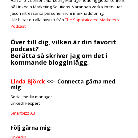
Han är Sr. Content Marketing Manager leading global content
på LinkedIn Marketing Solutions. Varannan vecka intervjuar
Jason intressanta personer inom marknadsföring.
Här hittar du alla avsnitt från
The Sophisticated Marketers
Podcast
.
Över till dig, vilken är din favorit
podcast?
Berätta så skriver jag om det i
kommande blogginlägg.
Linda Björck
<<–
Connecta gärna med
mig
Social media manager
LinkedIn-expert
Smartbizz AB
Följ gärna mig:
LinkedIn