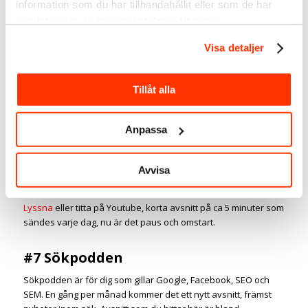
information som du har tillhandahållit eller som de har
genomförd. Här kan du lyssna på flera intressanta intervjuer
samlat in när du har använt deras tjänster.
som exempelvis
influencer marketing
, content marketing och
hur du får bättre räckvidd på LinkedIn
. ( Ja det är ännu en
Visa detaljer
podd jag har medverkat i 🙂
#6 En sak idag
Tillåt alla
Jocke Jardenberg producerade hela 223 avsnitt första
säsongen. Här är det fokus på teknik, internet och sociala
Anpassa
medier. Intressanta ämnen och nytt avsnitt släpps varje
morgon med allt från dagen efter GDPR, sanningen om
Avvisa
annonsering på Facebook och tips på en kamera som ger
studiokvalitet.
Lyssna
eller titta på Youtube, korta avsnitt på ca 5 minuter som
sändes varje dag, nu är det paus och omstart.
#7 Sökpodden
Sökpodden är för dig som gillar Google, Facebook, SEO och
SEM. En gång per månad kommer det ett nytt avsnitt, främst