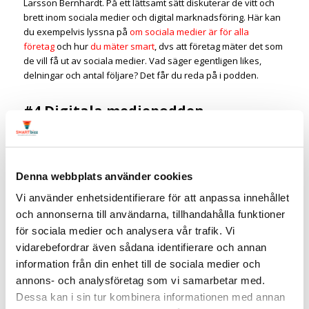
Larsson Bernhardt. På ett lättsamt sätt diskuterar de vitt och
brett inom sociala medier och digital marknadsföring. Här kan
du exempelvis lyssna på
om sociala medier är för alla
företag
och hur
du mäter smart
, dvs att företag mäter det som
de vill få ut av sociala medier. Vad säger egentligen likes,
delningar och antal följare? Det får du reda på i podden.
#4 Digitala mediepodden
Bakom
Digitala mediepodden
står Dagens Media och Damon
Razizi. Podden håller hög kvalité och har många bra avsnitt.
Själv blev jag grymt imponerad av Lina Hansson från Google
Denna webbplats använder cookies
som pratar om
misstagen som sänker företags
konverteringar
och mycket intressanta avsnittet av Fredrik
Vi använder enhetsidentifierare för att anpassa innehållet
Hallberg som undrar
var och hur gick det snett
. Ja, jag är nörd
och annonserna till användarna, tillhandahålla funktioner
men det här avsnittet var riktigt intressant.
för sociala medier och analysera vår trafik. Vi
vidarebefordrar även sådana identifierare och annan
#5 Digital marknadsföring
information från din enhet till de sociala medier och
Podden,
digital marknadsföring
drivs av Tony Hammarlund
annons- och analysföretag som vi samarbetar med.
och startade vid årsskiftet. Den här tror jag kommer bli riktigt
Dessa kan i sin tur kombinera informationen med annan
poppis eftersom det både är intressanta ämne och proffsigt