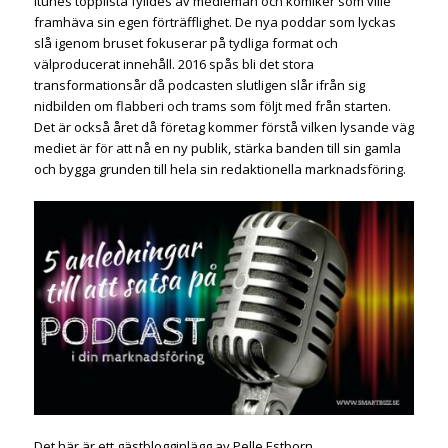
Itunes topplista fylldes av mediemän och komiker som ville
framhäva sin egen förträfflighet. De nya poddar som lyckas
slå igenom bruset fokuserar på tydliga format och
välproducerat innehåll. 2016 spås bli det stora
transformationsår då podcasten slutligen slår ifrån sig
nidbilden om flabberi och trams som följt med från starten.
Det är också året då företag kommer förstå vilken lysande väg
mediet är för att nå en ny publik, stärka banden till sin gamla
och bygga grunden till hela sin redaktionella marknadsföring.
Det här är ett gästblogginlägg av Pelle Estborn.