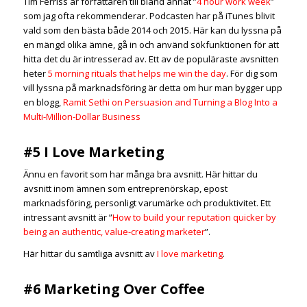
Tim Ferriss är författaren till bland annat ”
4 hour work week
”
som jag ofta rekommenderar. Podcasten har på iTunes blivit
vald som den bästa både 2014 och 2015. Här kan du lyssna på
en mängd olika ämne, gå in och använd sökfunktionen för att
hitta det du är intresserad av. Ett av de populäraste avsnitten
heter
5 morning rituals that helps me win the day
. För dig som
vill lyssna på marknadsföring är detta om hur man bygger upp
en blogg,
Ramit Sethi on Persuasion and Turning a Blog Into a
Multi-Million-Dollar Business
#5 I Love Marketing
Ännu en favorit som har många bra avsnitt. Här hittar du
avsnitt inom ämnen som entreprenörskap, epost
marknadsföring, personligt varumärke och produktivitet. Ett
intressant avsnitt är ”
How to build your reputation quicker by
being an authentic, value-creating marketer
”.
Här hittar du samtliga avsnitt av
I love marketing
.
#6 Marketing Over Coffee