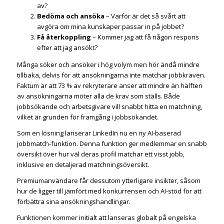
av?
Bedöma och ansöka
– Varför är det så svårt att
avgöra om mina kunskaper passar in på jobbet?
Få återkoppling
– Kommer jag att få någon respons
efter att jag ansökt?
Många söker och ansöker i hög volym men hör ändå mindre
tillbaka, delvis för att ansökningarna inte matchar jobbkraven.
Faktum är att 73 % av rekryterare anser att mindre än hälften
av ansökningarna möter alla de krav som ställs. Både
jobbsökande och arbetsgivare vill snabbt hitta en matchning,
vilket är grunden för framgång i jobbsökandet.
Som en lösning lanserar LinkedIn nu en ny AI-baserad
jobbmatch-funktion. Denna funktion ger medlemmar en snabb
översikt över hur väl deras profil matchar ett visst jobb,
inklusive en detaljerad matchningsöversikt.
Premiumanvändare får dessutom ytterligare insikter, såsom
hur de ligger till jämfört med konkurrensen och AI-stöd för att
förbättra sina ansökningshandlingar.
Funktionen kommer initialt att lanseras globalt på engelska