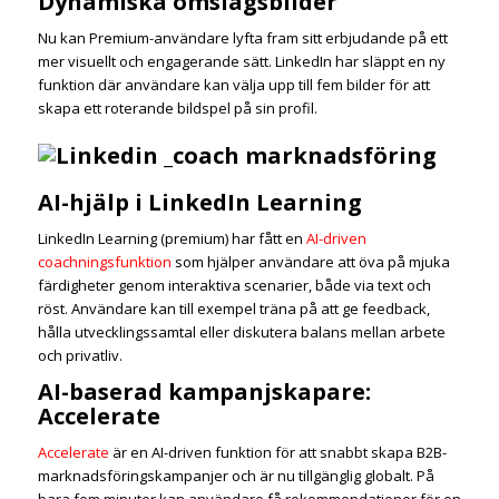
Dynamiska omslagsbilder
Nu kan Premium-användare lyfta fram sitt erbjudande på ett
mer visuellt och engagerande sätt. LinkedIn har släppt en ny
funktion där användare kan välja upp till fem bilder för att
skapa ett roterande bildspel på sin profil.
AI-hjälp i LinkedIn Learning
LinkedIn Learning (premium) har fått en
AI-driven
coachningsfunktion
som hjälper användare att öva på mjuka
färdigheter genom interaktiva scenarier, både via text och
röst. Användare kan till exempel träna på att ge feedback,
hålla utvecklingssamtal eller diskutera balans mellan arbete
och privatliv.
AI-baserad kampanjskapare:
Accelerate
Accelerate
är en AI-driven funktion för att snabbt skapa B2B-
marknadsföringskampanjer och är nu tillgänglig globalt. På
bara fem minuter kan användare få rekommendationer för en