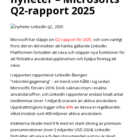
Q2-rapport 2025
Microsoft har släppt sin
Q2-rapport för 2025,
och som vanligt
finns det en del insikter att hämta gällande LinkedIn.
Plattformen fortsätter att växa och släpper nya funktioner för
att förbättra användarupplevelsen och hjälpa företag att
växa.
I rapporten rapporterar LinkedIn återigen
”rekordengagemang” – en trend som hållit i sig sedan
Microsofts förvärv 2016. Dock saknas insyn i exakta
användarsiffror, och LinkedIn rapporterar endast totalt antal
medlemmar (över 1 miljard) snarare än aktiva användare.
Uppskattningsvis loggar cirka
40%
av dessa in regelbundet,
vilket innebär runt 400 miljoner aktiva användare.
Intäkterna ökade med 9 % med en stark ökning av premium-
prenumerationer (över 2 miljarder USD 2024). LinkedIn
fortsätter att växa och den stora trenden just nu är ökad