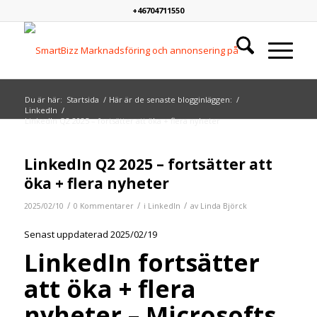
+46704711550
Du är här:
Startsida
/
Här är de senaste blogginläggen:
/
LinkedIn
/
LinkedIn Q2 2025 – fortsätter att öka + flera nyheter
LinkedIn Q2 2025 – fortsätter att
öka + flera nyheter
/
/
/
2025/02/10
0 Kommentarer
i
LinkedIn
av
Linda Björck
Senast uppdaterad 2025/02/19
LinkedIn fortsätter
att öka + flera
nyheter – Microsofts