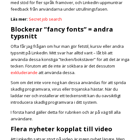
med stöd för fler språk framöver, och LinkedIn uppmuntrar
feedback från användarna under utrullningsfasen.
Läs mer:
Secret job search
Blockerar ”fancy fonts” = andra
typsnitt
Ofta får jag frågan om hur man gör fetstil, kursiv eller andra
typsnitt på LinkedIn. Mitt svar har alltid varit – låt bli att
använda dessa konstiga ”tecken/bokstäver” för att det är inga
tecken. Förutom att de inte är sökbara är det dessutom
exkluderande
att använda dessa.
Som om det inte vore nog kan dessa användas för att sprida
skadlig programvara, virus eller trojanska hästar. När du
laddar ner och installerar ett teckensnitt kan du oavsiktligt
introducera skadlig programvara i ditt system.
I första hand gäller detta för rubriken och är på väg till alla
användare.
Flera nyheter kopplat till video
Att LinkedIn satsar stort på video är ingen nyhet längre. Men