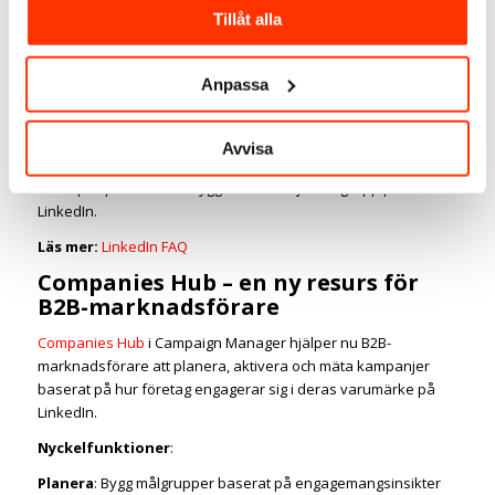
Tillåt alla
Nå fler läsare och prenumeranter med ditt långa innehåll.
Snabbare och effektivare spridning av ditt innehåll på
marknaden.
Anpassa
Förvandla potentiella kunder till engagerade följare och
prenumeranter.
Avvisa
Det här annonsformatet ger företag en ny möjlighet att stärka
sin expertposition och bygga en mer lojal målgrupp på
LinkedIn.
Läs mer:
LinkedIn FAQ
Companies Hub – en ny resurs för
B2B-marknadsförare
Companies Hub
i Campaign Manager hjälper nu B2B-
marknadsförare att planera, aktivera och mäta kampanjer
baserat på hur företag engagerar sig i deras varumärke på
LinkedIn.
Nyckelfunktioner
:
Planera
: Bygg målgrupper baserat på engagemangsinsikter