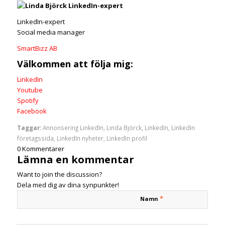
LinkedIn-expert
Social media manager
SmartBizz AB
Välkommen att följa mig:
LinkedIn
Youtube
Spotify
Facebook
Taggar:
Annonsering LinkedIn
,
Linda Björck
,
LinkedIn
,
LinkedIn
företagssida
,
LinkedIn nyheter
,
LinkedIn profil
0
Kommentarer
Lämna en kommentar
Want to join the discussion?
Dela med dig av dina synpunkter!
*
Namn