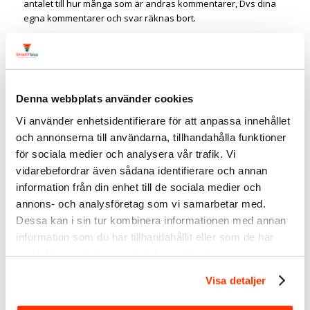
antalet till hur många som är andras kommentarer, Dvs dina
egna kommentarer och svar räknas bort.
Frågan är om det kommer vara standard framöver – vad tror
du?
Nyheter gällande annonsering på
LinkedIn
Denna webbplats använder cookies
Även när det kommer till annonsering och campaign manager
Vi använder enhetsidentifierare för att anpassa innehållet
har det släppts flera nyheter.
och annonserna till användarna, tillhandahålla funktioner
för sociala medier och analysera vår trafik. Vi
Annonsera med artiklar och
nyhetsbrev
vidarebefordrar även sådana identifierare och annan
information från din enhet till de sociala medier och
LinkedIn har släppt möjligheten att annonsera med en artikel
annons- och analysföretag som vi samarbetar med.
och ett nyhetsbrev. I Campaign Manager kan du använda
Dessa kan i sin tur kombinera informationen med annan
detta format för att sponsra enskilda artiklar eller nyhetsbrev
information som du har tillhandahållit eller som de har
som publicerats direkt på din företagssida. Det går även att
sponsra innehåll som en del av en
thought leader ad
, där en
samlat in när du har använt deras tjänster.
LinkedIn-medlem (med deras godkännande) delar sitt
Visa detaljer
expertinnehåll.
Fördelarna med artikel- och nyhetsbrevsannonser: