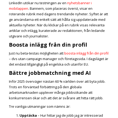
LinkedIn utökar nu testningen av en
nyhetsbanner i
mobilappen
. Bannern, som placeras överst, visar en
roterande rubrik med dagens trendande nyheter. Syftet är att
ge användarna ett enkelt sätt att hålla sig uppdaterade med
aktuella nyheter. När du klickar på en rubrik visas relevanta
artiklar och inlägg, kuraterade av redaktionen, från ledande
utgivare och journalister.
Boosta inlägg från din profil
Just nu beta-testas möjligheten att
boosta inlägg från din profil
– dvs utan campaign manager och företagssida. I dagsläget är
det endast tillgängligt på engelska och utanför EU.
Bättre jobbmatchning med AI
Inför 2025 överväger nästan 60 % världen över att byta jobb.
Trots en förväntad förbättring på den globala
arbetsmarknaden upplever många jobbsökande att
konkurrensen ökar och att det är svårare att hitta rätt jobb.
Tre vanliga utmaningar som nämns är:
Upptäcka
– Hur hittar jag de jobb jag är intresserad