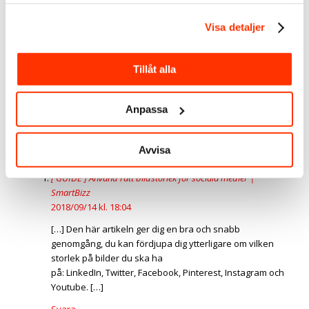
samlat in när du har använt deras tjänster.
LinkedIn
Visa detaljer
Youtube
Spotify
Facebook
Tillåt alla
Instagram
Twitter
Anpassa
Taggar:
Bilder
,
Bildstorlekar för sociala medier
,
Linda Björck
,
Sociala medier
,
Video
,
Visuell marknadsföring
1
svara
Avvisa
Trackbacks & Pingbacks
[ GUIDE ] Använd rätt bildstorlek för sociala medier |
SmartBizz
2018/09/14 kl. 18:04
[…] Den här artikeln ger dig en bra och snabb
genomgång, du kan fördjupa dig ytterligare om vilken
storlek på bilder du ska ha
på: LinkedIn, Twitter, Facebook, Pinterest, Instagram och
Youtube. […]