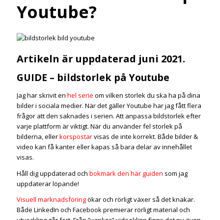
Youtube?
Artikeln är uppdaterad juni 2021.
GUIDE – bildstorlek på Youtube
Jag har skrivit en
hel serie
om vilken storlek du ska ha på dina
bilder i sociala medier. När det gäller Youtube har jag fått flera
frågor att den saknades i serien. Att anpassa bildstorlek efter
varje plattform är viktigt. När du använder fel storlek på
bilderna, eller
korspostar
visas de inte korrekt. Både bilder &
video kan få kanter eller kapas så bara delar av innehållet
visas.
Håll dig uppdaterad och
bokmärk den här guiden
som jag
uppdaterar löpande!
Visuell marknadsföring
ökar och rörligt växer så det knakar.
Både LinkedIn och Facebook premierar rörligt material och
utveckling går fort. Från ”vanliga” videoklipp finns det nu även