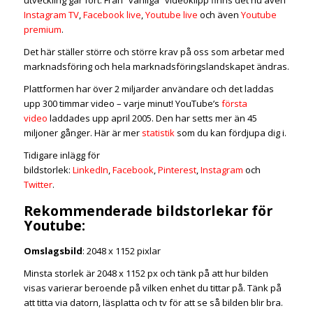
Instagram TV
,
Facebook live
,
Youtube live
och även
Youtube
premium
.
Det här ställer större och större krav på oss som arbetar med
marknadsföring och hela marknadsföringslandskapet ändras.
Plattformen har över 2 miljarder användare och det laddas
upp 300 timmar video – varje minut! YouTube’s
första
video
laddades upp april 2005. Den har setts mer än 45
miljoner gånger. Här är mer
statistik
som du kan fördjupa dig i.
Tidigare inlägg för
bildstorlek:
LinkedIn
,
Facebook
,
Pinterest
,
Instagram
och
Twitter
.
Rekommenderade bildstorlekar för
Youtube:
Omslagsbild
: 2048 x 1152 pixlar
Minsta storlek är
2048 x 1152 px och tänk på att hur bilden
visas varierar beroende på vilken enhet du tittar på. Tänk på
att titta via datorn, läsplatta och tv för att se så bilden blir bra.