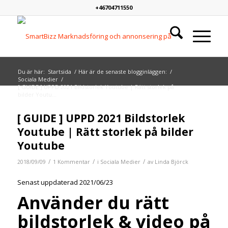
+46704711550
Du är här:
Startsida
/
Här är de senaste blogginläggen:
/
Sociala Medier
/
[ GUIDE ] UPPD 2021 Bildstorlek Youtube | Rätt storlek på
bilder Youtu...
skriver:
[ GUIDE ] UPPD 2021 Bildstorlek
Youtube | Rätt storlek på bilder
Youtube
/
/
/
2018/09/09
1 Kommentar
i
Sociala Medier
av
Linda Björck
Senast uppdaterad 2021/06/23
Använder du rätt
bildstorlek & video på