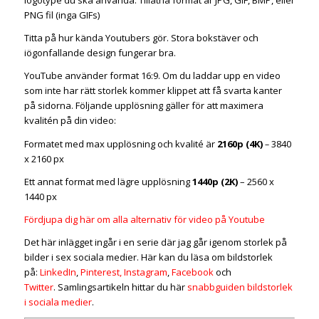
logotype du ska använda. Tillåtna format är JPG, GIF, BMP, eller
PNG fil (inga GIFs)
Titta på hur kända Youtubers gör. Stora bokstäver och
iögonfallande design fungerar bra.
YouTube använder format 16:9. Om du laddar upp en video
som inte har rätt storlek kommer klippet att få svarta kanter
på sidorna. Följande upplösning gäller för att maximera
kvalitén på din video:
Formatet med max upplösning och kvalité är
2160p (4K)
–
3840
x 2160 px
Ett annat format med lägre upplösning
1440p (2K)
– 2560 x
1440 px
Fördjupa dig här om alla alternativ för video på Youtube
Det här inlägget ingår i en serie där jag går igenom storlek på
bilder i sex sociala medier. Här kan du läsa om bildstorlek
på:
LinkedIn
,
Pinterest,
Instagram
,
Facebook
och
Twitter
. Samlingsartikeln hittar du här
snabbguiden bildstorlek
i sociala medier
.