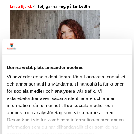
Linda Björck
<-
följ gärna mig på LinkedIn
Denna webbplats använder cookies
Vi använder enhetsidentifierare för att anpassa innehållet
och annonserna till användarna, tillhandahålla funktioner
för sociala medier och analysera vår trafik. Vi
vidarebefordrar även sådana identifierare och annan
information från din enhet till de sociala medier och
LinkedIn-expert
annons- och analysföretag som vi samarbetar med.
Social media manager
Dessa kan i sin tur kombinera informationen med annan
SmartBizz AB
information som du har tillhandahållit eller som de har
Välkommen att följa mig: