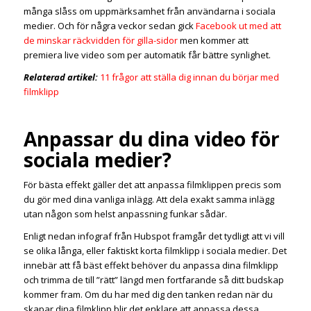
många slåss om uppmärksamhet från användarna i sociala
medier. Och för några veckor sedan gick
Facebook ut med att
de minskar räckvidden för gilla-sidor
men kommer att
premiera live video som per automatik får bättre synlighet.
Relaterad artikel:
11 frågor att ställa dig innan du börjar med
filmklipp
Anpassar du dina video för
sociala medier?
För bästa effekt gäller det att anpassa filmklippen precis som
du gör med dina vanliga inlägg. Att dela exakt samma inlägg
utan någon som helst anpassning funkar sådär.
Enligt nedan infograf från Hubspot framgår det tydligt att vi vill
se olika långa, eller faktiskt korta filmklipp i sociala medier. Det
innebär att få bäst effekt behöver du anpassa dina filmklipp
och trimma de till ”rätt” längd men fortfarande så ditt budskap
kommer fram. Om du har med dig den tanken redan när du
skapar dina filmklipp blir det enklare att anpassa dessa