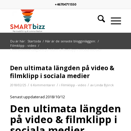
+46704711550
Du är här:
Startsida
/
Här är de senaste blogginläggen:
/
Filmklipp - video
/
Den ultimata längden på video & filmklipp i sociala medier
skriver:
skriver:
Den ultimata längden på video &
filmklipp i sociala medier
/
/
/
2018/02/25
6 Kommentarer
i
Filmklipp - video
av
Linda Björck
Senast uppdaterad 2018/10/12
Den ultimata längden
på video & filmklipp i
sociala medier