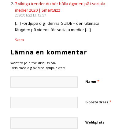
7 viktiga trender du bör hålla ögonen på i sociala
medier 2020 | SmartBizz
2020/01/22 kl. 13:57
[…] Fördjupa dig i denna GUIDE – den ultimata
längden på videos för sociala medier […]
Svara
Lämna en kommentar
Want to join the discussion?
Dela med dig av dina synpunkter!
*
Namn
*
E-postadress
Webbplats