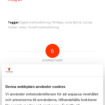
Taggar:
Digital marknadsföring
,
Filmklipp
,
Linda Björck
,
Sociala
medier
,
Video
,
Visuell marknadsföring
6
KOMMENTARER
Alexander
2018/03/05 den 12:51
says:
Hej! Tack för ett bra inlägg 🙂
Vi på Västerås stad har använt oss av
Denna webbplats använder cookies
film ett tag på LinkedIn och tycker att det
Vi använder enhetsidentifierare för att anpassa innehållet
är ett bra sätt att skapa bra och relevant
och annonserna till användarna, tillhandahålla funktioner
innehåll på. Men jag förstår inte hur