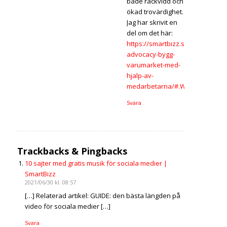
både räckvidd och
ökad trovärdighet.
Jag har skrivit en
del om det här:
https://smartbizz.se/employee-
advocacy-bygg-
varumarket-med-
hjalp-av-
medarbetarna/#.Wp09GJPOXOQ
Svara
Trackbacks & Pingbacks
10 sajter med gratis musik för sociala medier |
SmartBizz
2021/06/30 kl. 08:57
[…] Relaterad artikel: GUIDE: den bästa längden på
video för sociala medier […]
Svara