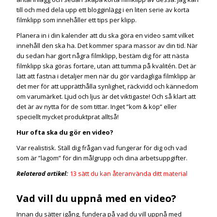
till och med dela upp ett blogginlägg i en liten serie av korta
filmklipp som innehåller ett tips per klipp.
Planera in i din kalender att du ska göra en video samt vilket
innehåll den ska ha. Det kommer spara massor av din tid. När
du sedan har gjort några filmklipp, bestäm dig för att nästa
filmklipp ska göras fortare, utan att tumma på kvalitén. Det är
lätt att fastna i detaljer men när du gör vardagliga filmklipp är
det mer för att upprätthålla synlighet, räckvidd och kännedom
om varumärket. Ljud och ljus är det viktigaste! Och så klart att
det är av nytta för de som tittar. Inget ”kom & köp” eller
speciellt mycket produktprat alltså!
Hur ofta ska du gör en video?
Var realistisk. Ställ dig frågan vad fungerar för dig och vad
som är ”lagom” för din målgrupp och dina arbetsuppgifter.
Relaterad artikel:
13 sätt du kan återanvända ditt material
Vad vill du uppnå med en video?
Innan du sätter igång, fundera på vad du vill uppnå med