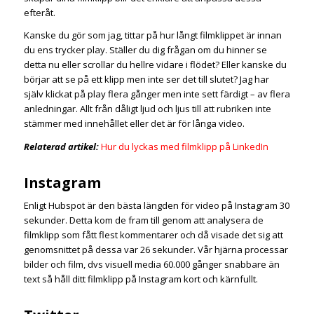
efteråt.
Kanske du gör som jag, tittar på hur långt filmklippet är innan
du ens trycker play. Ställer du dig frågan om du hinner se
detta nu eller scrollar du hellre vidare i flödet? Eller kanske du
börjar att se på ett klipp men inte ser det till slutet? Jag har
själv klickat på play flera gånger men inte sett färdigt – av flera
anledningar. Allt från dåligt ljud och ljus till att rubriken inte
stämmer med innehållet eller det är för långa video.
Relaterad artikel:
Hur du lyckas med filmklipp på LinkedIn
Instagram
Enligt Hubspot är den bästa längden för video på Instagram 30
sekunder. Detta kom de fram till genom att analysera de
filmklipp som fått flest kommentarer och då visade det sig att
genomsnittet på dessa var 26 sekunder. Vår hjärna processar
bilder och film, dvs visuell media 60.000 gånger snabbare än
text så håll ditt filmklipp på Instagram kort och kärnfullt.