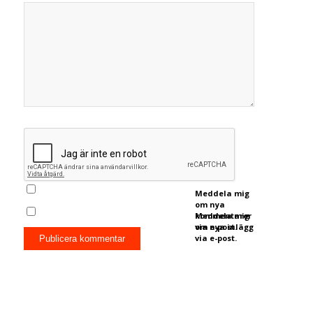
Meddela mig
om nya
kommentarer
Meddela mig
via e-post.
om nya inlägg
via e-post.