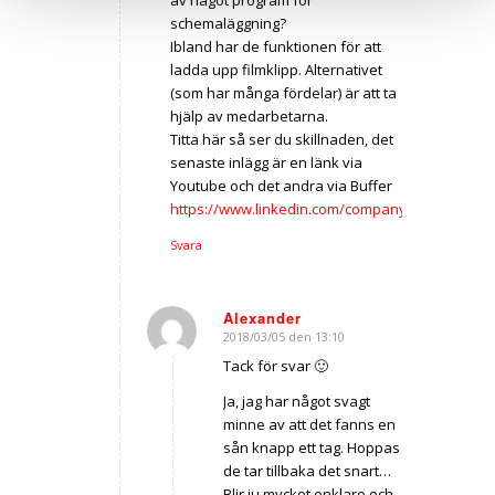
schemaläggning?
Ibland har de funktionen för att
ladda upp filmklipp. Alternativet
(som har många fördelar) är att ta
hjälp av medarbetarna.
Titta här så ser du skillnaden, det
senaste inlägg är en länk via
Youtube och det andra via Buffer
https://www.linkedin.com/company/smartbizz/
Svara
Alexander
2018/03/05 den 13:10
says:
Tack för svar 🙂
Ja, jag har något svagt
minne av att det fanns en
sån knapp ett tag. Hoppas
de tar tillbaka det snart…
Blir ju mycket enklare och