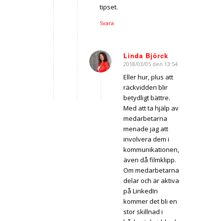
tipset.
Svara
Linda Björck
2018/03/05 den 13:54
says:
Eller hur, plus att
räckvidden blir
betydligt bättre.
Med att ta hjälp av
medarbetarna
menade jag att
involvera dem i
kommunikationen,
även då filmklipp.
Om medarbetarna
delar och är aktiva
på LinkedIn
kommer det bli en
stor skillnad i