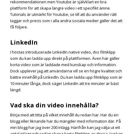
rekommendationen men Youtube är självklart en bra
plattform för att skapa längre video i ett specifikt ämne.
Tutorials är utmärkt för Youtube, se till att du använder rätt
taggar och precis som i alla andra sociala medier gäller det att
få följare.
LinkedIn
I höstas introducerade LinkedIn native video, dvs filmklipp
som du kan ladda upp direkt på plattformen. Även här gäller
korta video som är laddade med kunskap och information.
Dock upplever jag att användarna vill se en högre kvalitet och
bättre innehåll på LinkedIn. Du kan ladda upp filmklipp som är
10 minuter långa, dock säger LinkedIn att tre minuter är bäst
längd.
Vad ska din video innehålla?
Börja med att titta på vilket innehåll du redan har. Har du en
blogg eller liknande har du mängder med information där. På
min blogg har jag över 200 inlägg. Härifrån kan jag välja ut ett
antal inlägg och sedan skapa korta filmklipp av dessa. Jag kan