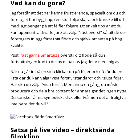
Vad kan du göra?
Jag förstår att det här känns frustrerande, speciellt om du och
företaget har byggt upp en stor följarskara och kanske till och
med lagt pengar på att få fler följare. Ett enkelt tips är att du
kan uppmuntra dina följare att välja ”fäst överst” så att de ser
företagets inlägg först i sitt flöde och självklart satsa på hög
kvalité.
Psst,
fäst gärna SmartBizz
överst i ditt flöde så du i
fortsättningen kan ta del av mina tips jag delar med mig av!
När du går in på en sida klickar du på följer och då får du en
lista där du kan välja ”visa först”, ”standard” och ”sluta följa”.
Här ska du välja ”visa först”. Men ännu en gång, du måste
producera och dela bra content för annars gör det ingen nytta.
Du kanske får ett symboliskt klick eller två men det är troligtvis
inte bara det du vill?
Satsa på live video – direktsända
filmklipp