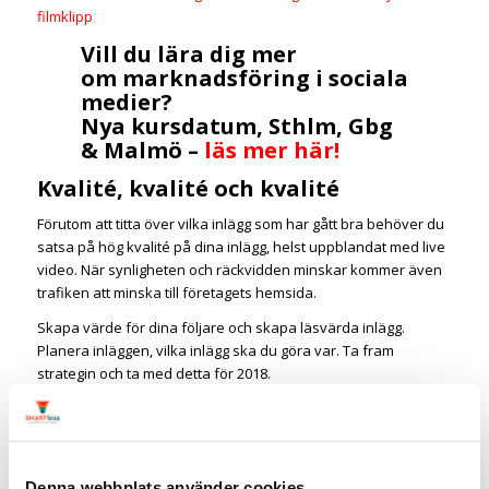
filmklipp
Vill du lära dig mer
om marknadsföring i sociala
medier?
Nya kursdatum, Sthlm, Gbg
& Malmö –
läs mer här!
Kvalité, kvalité och kvalité
Förutom att titta över vilka inlägg som har gått bra behöver du
satsa på hög kvalité på dina inlägg, helst uppblandat med live
video. När synligheten och räckvidden minskar kommer även
trafiken att minska till företagets hemsida.
Skapa värde för dina följare och skapa läsvärda inlägg.
Planera inläggen, vilka inlägg ska du göra var. Ta fram
strategin och ta med detta för 2018.
Ställ dig frågan:
varför ska en person lägga sin tid på att
läsa just ditt inlägg?
Relaterad artikel:
7 steg till Content Marketing
Denna webbplats använder cookies