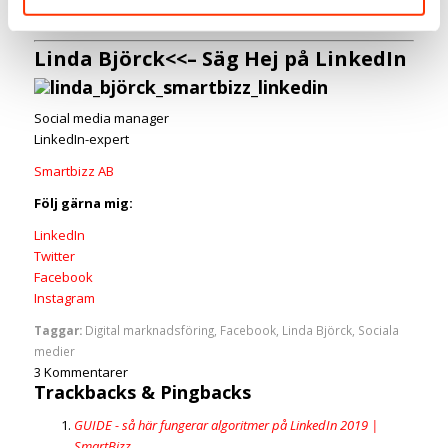
Hur tänker du?
Linda Björck
<<–
Säg Hej på LinkedIn
Social media manager
LinkedIn-expert
Smartbizz AB
Följ gärna mig:
LinkedIn
Twitter
Facebook
Instagram
Taggar:
Digital marknadsföring
,
Facebook
,
Linda Björck
,
Sociala
medier
3
Kommentarer
Trackbacks & Pingbacks
GUIDE - så här fungerar algoritmer på LinkedIn 2019 |
SmartBizz