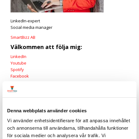
LinkedIn-expert
Social media manager
SmartBizz AB
Välkommen att följa mig:
LinkedIn
Youtube
Spotify
Facebook
Instagram
Twitter
Taggar:
Filmklipp
,
Linda Björck
,
LinkedIn video
,
Marknadsföring
,
Video
,
Visuell marknadsföring
Denna webbplats använder cookies
2
Kommentarer
Trackbacks & Pingbacks
Vi använder enhetsidentifierare för att anpassa innehållet
och annonserna till användarna, tillhandahålla funktioner
10 sajter med gratis musik för sociala medier - SmartBizz
2022/01/03 kl. 12:22
för sociala medier och analysera vår trafik. Vi