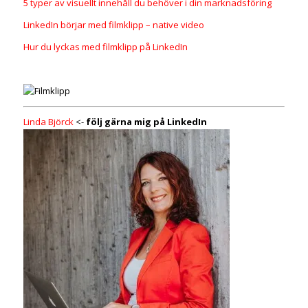
5 typer av visuellt innehåll du behöver i din marknadsföring
LinkedIn börjar med filmklipp – native video
Hur du lyckas med filmklipp på LinkedIn
Linda Björck
<-
följ gärna mig på LinkedIn