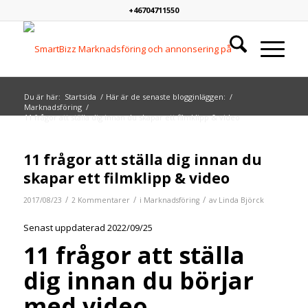
+46704711550
Du är här:
Startsida
/
Här är de senaste blogginläggen:
/
Marknadsföring
/
11 frågor att ställa dig innan du skapar ett filmklipp & video
skriver:
skriver:
11 frågor att ställa dig innan du
skapar ett filmklipp & video
/
/
/
2017/08/23
2 Kommentarer
i
Marknadsföring
av
Linda Björck
Senast uppdaterad 2022/09/25
11 frågor att ställa
dig innan du börjar
med video