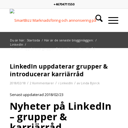
+46704711550
Du är här:
Startsida
/
Här är de senaste blogginläggen:
/
LinkedIn
/
LinkedIn uppdaterar grupper & introducerar karriärråd
skriver:
skriver:
LinkedIn uppdaterar grupper &
introducerar karriärråd
/
/
/
2018/02/18
2 Kommentarer
i
LinkedIn
av
Linda Björck
Senast uppdaterad 2018/02/23
Nyheter på LinkedIn
– grupper &
karriärråd