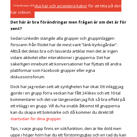
Vänligen
klicka här och acceptera kakor
för att titta på den
här videon.
Det här är bra förändringar men frågan är om det är för
sent?
Sedan LinkedIn stängde alla grupper och gruppinläggen
försvann från flödet har de mest varit ”länk-kyrkogårdar”.
Alltså det delas bra och läsvärda artiklar men det är ingen
vidare aktivitet eller interaktioner i grupperna. Det har
säkerligen inneburit att konversationer har flyttats till andra
plattformar som Facebook-grupper eller egna
diskussionsforum.
Dock har jag redan sett att synligheten har ökat. Ett inlägg jag
gjorde i en grupp förra veckan har fått 24 likes och ett 10-tal
kommentarer och det var längesedan jag fick så bra effekt på
ett inlägg i en grupp. Vill du ha snabb åtkomst till grupperna
kan du skapa ett bokmärke och då kommer du direkt till
startsidan för dina grupper.
Tips, i varje grupp finns en sökfunktion, den är lite dold men
uppe i höger hörn har du ett förstoringsglas och en rad du kan