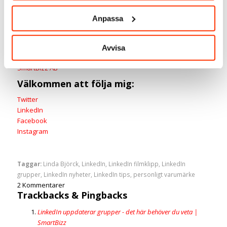
Linda Björck
Anpassa
Social media manager
Avvisa
LinkedIn-expert
SmartBizz AB
Välkommen att följa mig:
Twitter
LinkedIn
Facebook
Instagram
Taggar:
Linda Björck
,
LinkedIn
,
LinkedIn filmklipp
,
LinkedIn
grupper
,
LinkedIn nyheter
,
LinkedIn tips
,
personligt varumärke
2
Kommentarer
Trackbacks & Pingbacks
LinkedIn uppdaterar grupper - det här behöver du veta |
SmartBizz