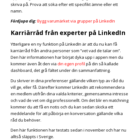
skriva på. Prova att söka efter ett specifikt ämne eller ett
namn.
Fördjupa dig:
Bygg varumärket via grupper på LinkedIn
Karriärråd från experter på LinkedIn
Ytterligare en ny funktion på LinkedIn är att du nu kan få
karriärråd från andra personer som ”vet vad de talar om”.
Den här informationen har börjat dyka upp i appen men du
kommer även åt den via
din egen profil
på din så kallade
dashboard, det grå fältet under din sammanfattning.
Du skriver in dina preferenser gällande vilken typ av råd du
vill ge, eller få. Därefter kommer LinkedIn att rekommendera
en medlem utifrån dina valda kriterier, gemensamma intresse
och vad de vet om dig professionellt. Om det blir en matchning
kommer du att få en notis och du kan sedan skicka ett
meddelande för att påbörja en konversation gällande vilka
råd du behöver.
Den här funktionen har testats sedan i november och har nu
alltså släppts i Sverige.