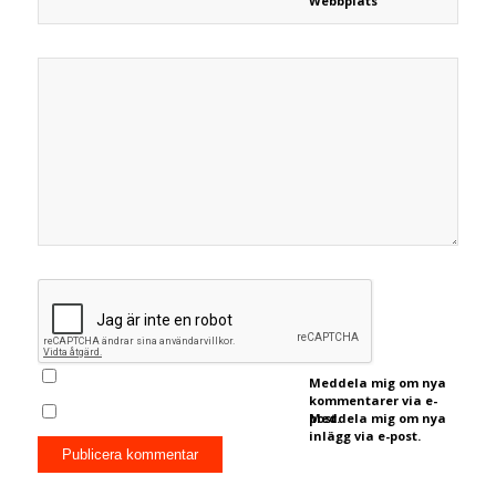
Webbplats
Meddela mig om nya
kommentarer via e-
post.
Meddela mig om nya
inlägg via e-post.