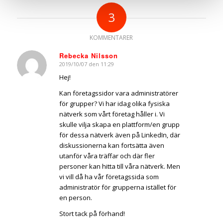
3
KOMMENTARER
Rebecka Nilsson
2019/10/07 den 11:29
says:
Hej!
Kan företagssidor vara administratörer
för grupper? Vi har idag olika fysiska
nätverk som vårt företag håller i. Vi
skulle vilja skapa en plattform/en grupp
för dessa nätverk även på LinkedIn, där
diskussionerna kan fortsätta även
utanför våra träffar och där fler
personer kan hitta till våra nätverk. Men
vi vill då ha vår företagssida som
administratör för grupperna istället för
en person.
Stort tack på förhand!