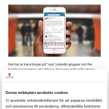
Det här är bara början på ”nya” LinkedIn grupper och fler
funktioner kommer att adderas de kommande månaderna.
Bl.a bättre verktyg för administratörerna som underlättar
moderering av grupperna.
Över till dig, kommer det här att
Denna webbplats använder cookies
innebära att du blir mer aktiv i
Vi använder enhetsidentifierare för att anpassa innehållet
grupper på LinkedIn?
och annonserna till användarna, tillhandahålla funktioner