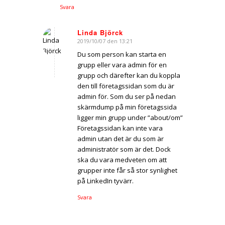
Svara
Linda Björck
2019/10/07 den 13:21
says:
Du som person kan starta en
grupp eller vara admin för en
grupp och därefter kan du koppla
den till företagssidan som du är
admin för. Som du ser på nedan
skärmdump på min företagssida
ligger min grupp under ”about/om”
Företagssidan kan inte vara
admin utan det är du som är
administratör som är det. Dock
ska du vara medveten om att
grupper inte får så stor synlighet
på LinkedIn tyvärr.
Svara