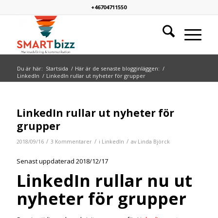
+46704711550
Du är här:
Startsida
/
Här är de senaste blogginläggen:
/
LinkedIn
/
LinkedIn rullar ut nyheter för grupper
skriver:
LinkedIn rullar ut nyheter för
grupper
/
/
/
2018/09/16
3 Kommentarer
i
LinkedIn
av
Linda Björck
Senast uppdaterad 2018/12/17
LinkedIn rullar nu ut
nyheter för grupper