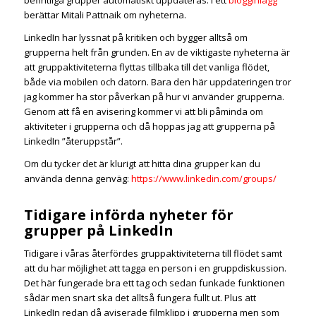
befintliga grupper automatiskt uppdateras. I ett
blogginlägg
berättar Mitali Pattnaik om nyheterna.
LinkedIn har lyssnat på kritiken och bygger alltså om
grupperna helt från grunden. En av de viktigaste nyheterna är
att gruppaktiviteterna flyttas tillbaka till det vanliga flödet,
både via mobilen och datorn. Bara den här uppdateringen tror
jag kommer ha stor påverkan på hur vi använder grupperna.
Genom att få en avisering kommer vi att bli påminda om
aktiviteter i grupperna och då hoppas jag att grupperna på
LinkedIn ”återuppstår”.
Om du tycker det är klurigt att hitta dina grupper kan du
använda denna genväg:
https://www.linkedin.com/groups/
Tidigare införda nyheter för
grupper på LinkedIn
Tidigare i våras återfördes gruppaktiviteterna till flödet samt
att du har möjlighet att tagga en person i en gruppdiskussion.
Det här fungerade bra ett tag och sedan funkade funktionen
sådär men snart ska det alltså fungera fullt ut. Plus att
LinkedIn redan då aviserade filmklipp i grupperna men som