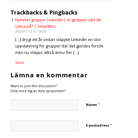
Trackbacks & Pingbacks
Nyheter grupper LinkedIn | Är grupper värt att
satsa på? | SmartBizz
2020/01/12 kl. 18:00
[…] drygt ett år sedan släppte LinkedIn en stor
uppdatering för grupper där det gjordes försök
men nu släpps alltså ännu fler […]
Svara
Lämna en kommentar
Want to join the discussion?
Dela med dig av dina synpunkter!
*
Namn
*
E-postadress