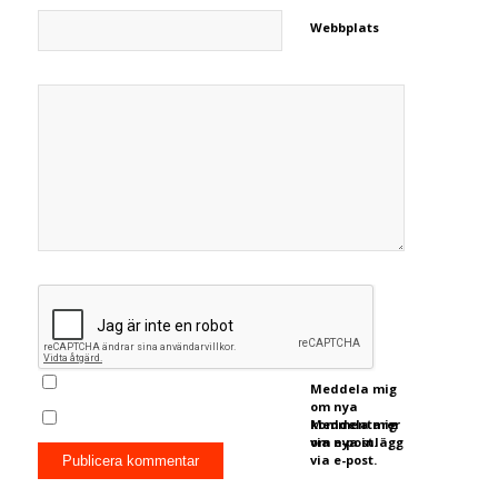
Webbplats
Meddela mig
om nya
kommentarer
Meddela mig
via e-post.
om nya inlägg
via e-post.