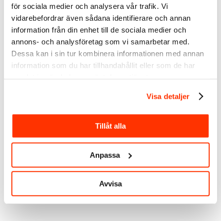
för sociala medier och analysera vår trafik. Vi
vidarebefordrar även sådana identifierare och annan
information från din enhet till de sociala medier och
Linda Björck
<- Följ mig gärna på LinkedIn
annons- och analysföretag som vi samarbetar med.
Social
Dessa kan i sin tur kombinera informationen med annan
media manager
information som du har tillhandahållit eller som de har
LinkedIn-expert
samlat in när du har använt deras tjänster.
SmartBizz AB
Visa detaljer
Välkommen att följa mig:
Twitter
Tillåt alla
LinkedIn
Facebook
Anpassa
Instagram
Avvisa
Taggar:
Linda Björck
,
LinkedIn
,
LinkedIn grupper
,
LinkedIn nyheter